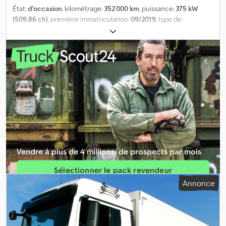
État:
d'occasion
, kilométrage:
352 000 km
, puissance:
375 kW
(509,86 ch)
, première immatriculation:
09/2019
, type de
carburant:
diesel
, poids total:
26 000 kg
, configuration d'essieux:
3
essieux
, freins:
retardeur
, couleur:
blanc
, type d'engrenage:
automatique
, classe d'émission:
Euro 6
, longueur totale:
10 550
mm
, largeur totale:
2 550 mm
, hauteur totale:
3 680 mm
, volume
de l'espace de chargement:
43 m³
, longueur de l'espace de
chargement:
8 180 mm
, largeur de l’espace de chargement:
2 460
mm
, hauteur de l'espace de chargement:
2 150 mm
, Année de
construction:
2019
, Équipement:
ABS, climatisation, filtre à
particules, hayon élévateur, programme électronique de
stabilité (ESP), système de navigation
, * Système de parois
latérales pivotantes GSL sous le toit * Caisson certifié DEKRA
conformément à la norme VDI 2700 et à la norme DIN EN 12642,
Vendre à plus de 4 millions ­ de prospects par mois
code XL * Dimensions de l’espace de chargement : 8 180 x 2 460 x
2 150 mm * Plateau élévateur Bär de 2 000 kg * Coffre pour
Sélectionner le pack revendeur
transpalette * Suspension pneumatique intégrale * Essieu
Annonce
élévateur * Blocage de différentiel * Attelage de remorque
Créer une annonce unique
encastré de 50 mm * Grande cabine avec toit surélevé * Système
de navigation * Pare-soleil * Sièges chauffants * Climatisation *
1 lit * Régulateur de vitesse adaptatif * Assistant de maintien de