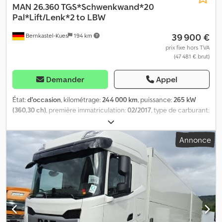
MAN
26.360 TGS*Schwenkwand*20
Pal*Lift/Lenk*2 to LBW
39 900 €
Bernkastel-Kues
194 km
prix fixe hors TVA
(47 481 € brut)
Demander
Appel
État:
d'occasion
, kilométrage:
244 000 km
, puissance:
265 kW
(360,30 ch)
, première immatriculation:
02/2017
, type de carburant:
diesel
, poids total:
26 000 kg
, configuration d'essieux:
3 essieux
,
couleur:
blanc
, type d'engrenage:
automatique
, classe
Annonce
d'émission:
Euro 6
, largeur totale:
2 550 mm
, hauteur totale:
3 600
mm
, volume de l'espace de chargement:
45 m³
, longueur de
l'espace de chargement:
8 220 mm
, largeur de l’espace de
chargement:
2 480 mm
, hauteur de l'espace de chargement:
2 200 mm
, Année de construction:
2017
, Équipement:
climatisation, filtre à particules, hayon élévateur, programme
électronique de stabilité (ESP), système de navigation
, *
Carrosserie à parois pivotantes Dinkel Magnus * Certifié Dekra