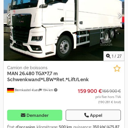
voie * Boîte de vitesses automatique Dkedjzr Sxyopfx Abzsr *
Frein VEB+
1
/
27
Camion de boissons
MAN
26.480 TGX*7,7 m
Schwenkwand*LBW*Ret.*Lift/Lenk
159 900 €
Bernkastel-Kues
194 km
166 900 €
prix fixe hors TVA
(190 281 € brut)
Demander
Appel
État:
d'occasion
, kilométrage:
500 km
, puissance:
350 kW (475,87