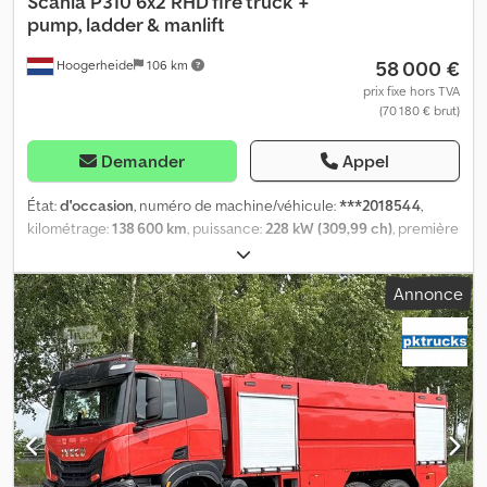
Scania
P310 6x2 RHD fire truck +
pump, ladder & manlift
58 000 €
Hoogerheide
106 km
prix fixe hors TVA
(70 180 € brut)
Demander
Appel
État:
d'occasion
, numéro de machine/véhicule:
***2018544
,
kilométrage:
138 600 km
, puissance:
228 kW (309,99 ch)
, première
immatriculation:
01/2008
, dimension des pneus:
315/70 R22.5
,
couleur:
autre
, cabine conducteur:
cabine courte
, type
Annonce
d'engrenage:
automatique
, classe d'émission:
Euro 3
, suspension:
acier-air
, longueur totale:
9 800 mm
, largeur totale:
2 500 mm
,
hauteur totale:
3 700 mm
, Année de construction:
2008
, = Plus
d'options et d'accessoires = - Ralentisseur de frein - Sper Dsdpfx
Aeu H Dgtedpeck = Remarques = Cabine Conduite à droite: ✓
Châssis Hauteur du châssis: 100 cm Empattement: 435 cm (1-2) 140
cm (2-3) Réservoir Carburant: ✓ = Plus d'informations = Dimension
des pneus: 315/70 R22.5 Essieu 1: Direction; Sculptures des pneus
gauche: 65%; Sculptures des pneus droite: 65%; Suspension: