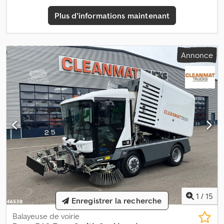
complémentaires = Année de fabrication : 1999 Poids à vide :
Plus d'informations maintenant
3 175 kg Charge utile : 325 kg PTAC : 3 500 kg Dedpoztbmpsfx
Adpsck = Informations sur l'entreprise = Pour plus d'informations :
Annonce
1
/
15
Enregistrer la recherche
Balayeuse de voirie