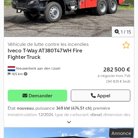
suspension à lames Essieu 2: Roues jumelées; Sculptures des
pneus gauche externe: 50%; Sculptures des pneus droit externe:
35%; Suspension: suspension pneumatique Essieu 3: Direction;
Sculptures des pneus gauche: 50%; Sculptures des pneus droite:
15%; Suspension: suspension pneumatique PBV: 26.000 kg
1
/
15
Numéro d'immatriculation: CN57BWF
Véhicule de lutte contre les incendies
Iveco
T-Way AT380T47WH Fire
Fighter Truck
282 500 €
Nieuwerkerk aan den IJssel
165 km
à négocier hors TVA
(341 825 € brut)
Demander
Appel
État:
nouveau
, puissance:
349 kW (474,51 ch)
, première
immatriculation:
12/2024
, type de carburant:
diesel
, dimension des
pneus:
325/95R24
, configuration d'essieux:
6x6
, empattement:
4 500 mm
, carburant:
diesel
, capacité du réservoir de carburant:
Annonce
390 l
, couleur:
rouge
, cabine conducteur:
cabine couchette
,