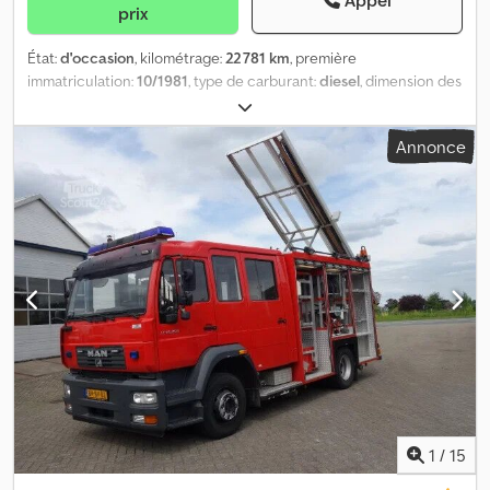
Appel
prix
État:
d'occasion
, kilométrage:
22 781 km
, première
immatriculation:
10/1981
, type de carburant:
diesel
, dimension des
pneus:
9R22.5
, état des pneus:
25 pourcentage
, configuration
d'essieux:
4x2
, empattement:
3 200 mm
, carburant:
diesel
, type
Annonce
d'engrenage:
mécanique
, nombre de vitesses:
6
, suspension:
acier
, longueur totale:
7 100 mm
, hauteur totale:
2 530 mm
, Année
de construction:
1981
, = Plus d'options et d'accessoires = -
Tachygraphe analogique Dsdpfx Adezr S H Depeck = Remarques
= complet avec les pompes = Plus d'informations = Dimension des
pneus: 9R22.5 Sculptures des pneus: 25% Suspension: suspension
à lames Essieu avant: Direction Poids à vide: 6.340 kg Capacité de
charge: 5.660 kg PBV: 12.000 kg = Information sur la société = Svp
chez vos demandes pas oublier le no de stock (8 chiffres)
Acheter chez Smz-Smeets & fils : - depuis 1976, plus que 65.000
vendu/1700 par an/grand stock de 1000 véhicules sur place pere
au fils - service A-Z complet, nous réglons vos transports le plus
efficace et chargements optimales (pas compris) - Nous
fournissons toutes les pieces de rechange /huiles,pneus
1
/
15
(neuf+occ): Nos annonces sont les dernier prix, directement des