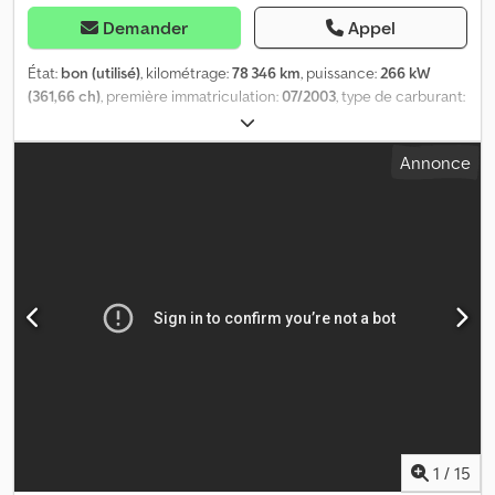
Demander
Appel
État:
bon (utilisé)
, kilométrage:
78 346 km
, puissance:
266 kW
(361,66 ch)
, première immatriculation:
07/2003
, type de carburant:
diesel
, dimension des pneus:
385/65 22.5
, configuration d'essieux:
6x4
, empattement:
4 600 mm
, carburant:
diesel
, cabine
Annonce
conducteur:
cabine courte
, type d'engrenage:
automatique
,
classe d'émission:
Euro 3
, suspension:
acier
, nombre de sièges:
2
,
longueur totale:
7 900 mm
, largeur totale:
2 550 mm
, hauteur
totale:
3 400 mm
, charge admissible sur essieu (essieu 1):
9 000 kg
,
charge maximale autorisée par essieu (essieu 2):
9 000 kg
, charge
d'essieu autorisée (essieu 3):
9 000 kg
, Année de construction:
2003
, Équipement:
ABS, EBS (Système de freinage
électronique), climatisation, régulateur de vitesse, régulation
électrique des vitres
, = Options et accessoires supplémentaires
= - Attelage 40 mm - Essieux AP - Suspension à ressorts avant et
arrière - Feux clignotants - Trappe de toit - Klaxon pneumatique
Dcsdpszrpguofx Adpjk - Autoradio/Lecteur CD - Caméra de recul
- Boîte à outils = Remarques = - Véhicule de pompiers ZIEGLER /
Camion-citerne mousse - Canon à eau sur le toit (moniteur
1
/
15
Elkhart) - Canon à eau à l'avant du châssis - Enrouleur de tuyau