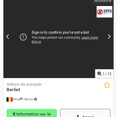
Annonce
1
/
13
Voiture de pompier
Berliet
Bree
108 km
Information sur le