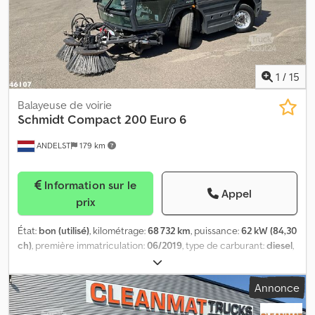
1
/
15
Balayeuse de voirie
Schmidt
Compact 200 Euro 6
ANDELST
179 km
Information sur le
Appel
prix
État:
bon (utilisé)
, kilométrage:
68 732 km
, puissance:
62 kW (84,30
ch)
, première immatriculation:
06/2019
, type de carburant:
diesel
,
dimension des pneus:
225/70 R15C
, configuration d'essieux:
4x2
,
empattement:
1 800 mm
, carburant:
diesel
, cabine conducteur:
Annonce
cabine courte
, type d'engrenage:
automatique
, classe
d'émission:
Euro 6
, nombre de sièges:
2
, longueur totale:
4 600