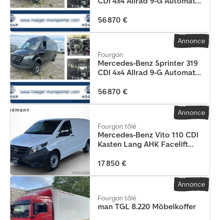
CDI 4x4 Allrad 9-G Automatik
L3H2
56 870 €
Annonce
Fourgon
Mercedes-Benz Sprinter 319
CDI 4x4 Allrad 9-G Automatik
L3H2
56 870 €
Annonce
Fourgon tôlé
Mercedes-Benz Vito 110 CDI
Kasten Lang AHK Facelift
KlimaA
17 850 €
Annonce
Fourgon tôlé
man TGL 8.220 Möbelkoffer