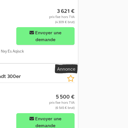
3 621 €
prix fixe hors TVA
(4 309 € brut)
Envoyer une
demande
 Nxy Es Aqisck
Annonce
ndt 300er
5 500 €
prix fixe hors TVA
(6 545 € brut)
Envoyer une
demande