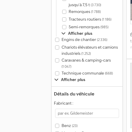
jusqu’à 7,5 t
(3 730)
Remorques
(1 788)
Tracteurs routiers
(1 186)
Semi-remorques
(985)
Afficher plus
É
Engins de chantier
(2 336)
t
Chariots élévateurs et camions
industriels
(1 252)
Caravanes & camping-cars
K
(1 047)
Technique communale
(668)
Afficher plus
h
Détails du véhicule
v
Fabricant :
Benz
(23)