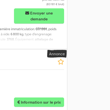
(83 181 € brut)
Envoyer une
demande
remière immatriculation:
07/1991
, poids
 à vide:
6 800 kg
, type d'engrenage:
cule:
3768
, Équipement:
attelage de
rale
, 1 UNIMOG 1450 d'occasion avec grue
CV Première immatriculation : 07/1991
Annonce
 6 447 Poids à vide : 6 800 kg Poids total
pjfw Txhefx Aqieck Électricité 24 V Tuyau
130 mm Grue de chargement PK 9001 EH
tensions hydrauliques Capacités de charge
t sans engagement, sous réserve d’erreurs et de
Information sur le prix