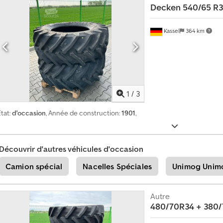
u
Decken 540/65 R
r
Kassel
364 km
C
r
é
e
r
1
/
3
u
n
tat:
d'occasion
, Année de construction:
1901
,
e
a
n
Découvrir d'autres véhicules d'occasion
n
Camion spécial
Nacelles Spéciales
Unimog Unim
o
n
c
Autre
e
480/70R34 + 380
u