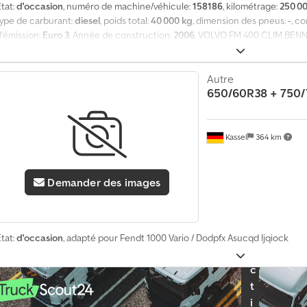
tat:
d'occasion
, numéro de machine/véhicule:
158186
, kilométrage:
250 0
o
type de carburant:
diesel
, poids total:
40 000 kg
, dimension des pneus:
-
, c
s
p
d'émission:
Euro 3
, Année de construction:
2006
, VOLVO FM 400 CLIM BENN
e
KILOMETRES 247334 KILOMETRES 2 PIECES DISPO. BENNE ENROCHEMENT
c
benne: MEILLER Djdpfx Aqjpgwxyoisck
t
Autre
s
650/60R38 + 750
p
a
r
Kassel
364 km
m
o
i
s
Demander des images
S
é
l
tat:
d'occasion
, adapté pour Fendt 1000 Vario / Dodpfx Asucqd Ijqiock
e
c
t
i