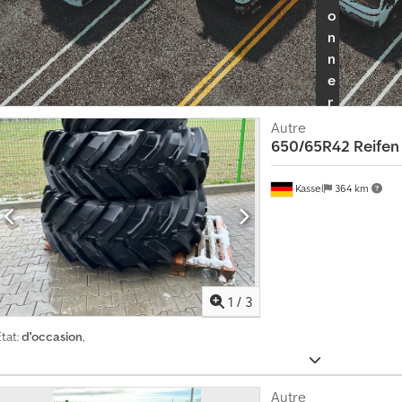
o
n
n
e
r
l
Autre
e
650/65R42 Reifen
p
a
Kassel
364 km
c
k
r
e
v
1
/
3
e
tat:
d'occasion
,
n
d
e
Autre