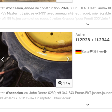
tat:
d'occasion
, Année de construction:
2024
, 300/95 R 46 Ceat Farmax R
SPV / Masterfit 3 pièces 4x3-991 avec anneau intérieur, laqué, voie réglab
profil 95 %, jeu complet de roues étroites Grasdorf pour Fendt 300 Vario 
Aqijck
Autre
11.2R28 + 11.2R44
Kassel
364 km
1
/
4
tat:
d'occasion
, du John Deere 6230, réf. 3441543. Pneus BKT, jantes jaune
280/85R28 + 270/95R44. Dcsdpfetq Tbhex Aqiek