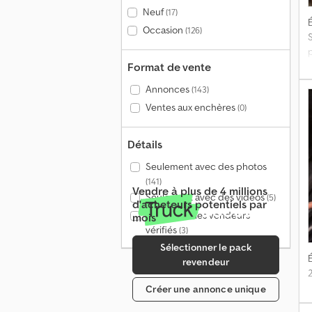
Neuf
(17)
É
Occasion
(126)
Format de vente
Annonces
(143)
Ventes aux enchères
(0)
Détails
Seulement avec des photos
(141)
Vendre à plus de 4 millions
Seulement avec des vidéos
(5)
d'acheteurs potentiels par
Seulement les vendeurs
mois
vérifiés
(3)
Sélectionner le pack
É
revendeur
Créer une annonce unique