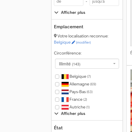
-
Afficher plus
Emplacement
Votre localisation reconnue:
Belgique
(modifier)
É
Circonférence:
Illimité
(143)
Belgique
(7)
Allemagne
(69)
Pays-Bas
(63)
France
(2)
Autriche
(1)
Afficher plus
État