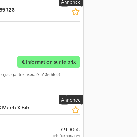
Annonce
/65R28
Information sur le prix
org sur jantes fixes, 2x 540/65R28
Annonce
 Mach X Bib
7 900 €
prix fixe hors TVA