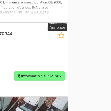
00 km
, première immatriculation:
08/2006
,
onfiguration d'essieux:
8x4
, classe
E ARRIERE MEILLER 19 m3 265611
 CLIM FOND 12 MM COTE 10 MMMarque
Annonce
/70R44
Information sur le prix