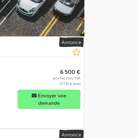
Annonce
6 500 €
prix fixe hors TVA
(7 735 € brut)
Envoyer une
demande
Annonce