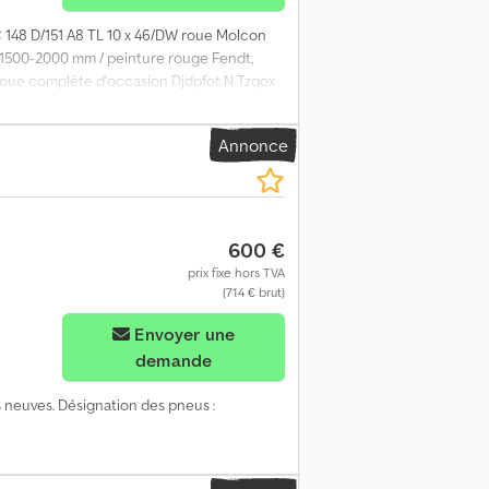
C 148 D/151 A8 TL 10 x 46/DW roue Molcon
le 1500-2000 mm / peinture rouge Fendt,
/ roue complète d'occasion Djdpfot N Tzqox
Annonce
600 €
prix fixe hors TVA
(714 € brut)
Envoyer une
demande
s neuves. Désignation des pneus :