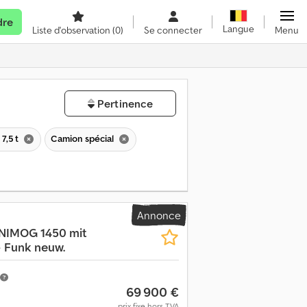
dre
Langue
Liste d'observation
(0)
Se connecter
Menu
Pertinence
7,5 t
Camion spécial
Annonce
NIMOG 1450 mit
 Funk neuw.
69 900 €
prix fixe hors TVA