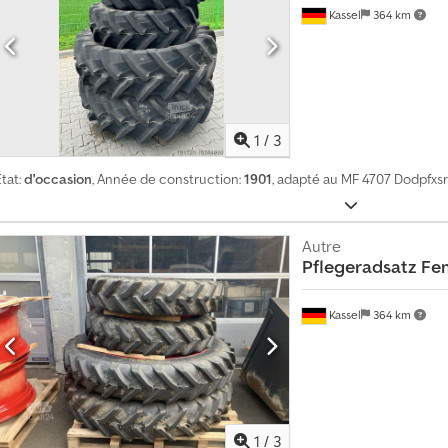
n
Kassel
364 km
i
q
u
e
1
/
3
tat:
d'occasion
, Année de construction:
1901
, adapté au MF 4707 Dodpfxsr
Autre
Pflegeradsatz Fe
Kassel
364 km
1
/
3