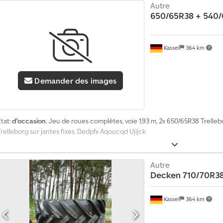
Autre
650/65R38 + 540
Kassel
364 km
Demander des images
tat:
d'occasion
, Jeu de roues complètes, voie 1,93 m, 2x 650/65R38 Trelleb
relleborg sur jantes fixes. Dedpfx Aqoucqd Ujijck
Autre
Decken 710/70R38
Kassel
364 km