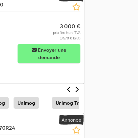
30
3 000 €
prix fixe hors TVA
(3 570 € brut)
Envoyer une
demande
og
Unimog
Unimog Tracteur
Annonce
/70R24