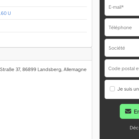
E-mail*
.60 U
Téléphone
Société
Code postal et 
-Straße 37, 86899 Landsberg, Allemagne
Je suis u
E
Décl