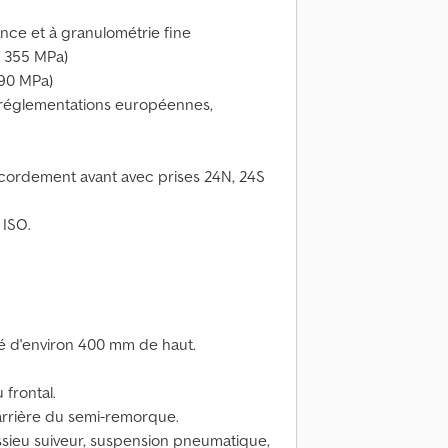
ance et à granulométrie fine
é 355 MPa)
690 MPa)
x réglementations européennes,
cordement avant avec prises 24N, 24S
ISO.
sé d'environ 400 mm de haut.
 frontal.
'arrière du semi-remorque.
essieu suiveur, suspension pneumatique,