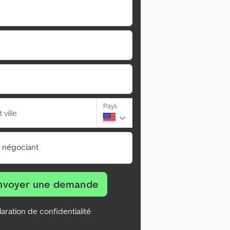
Pays
ville
n négociant
nvoyer une demande
aration de confidentialité