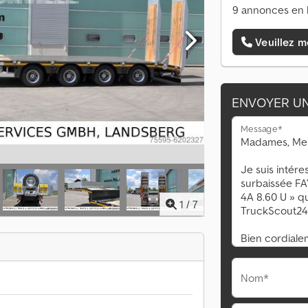
9 annonces en 
Veuillez m
ENVOYER U
Message*
1
/
7
Nom*