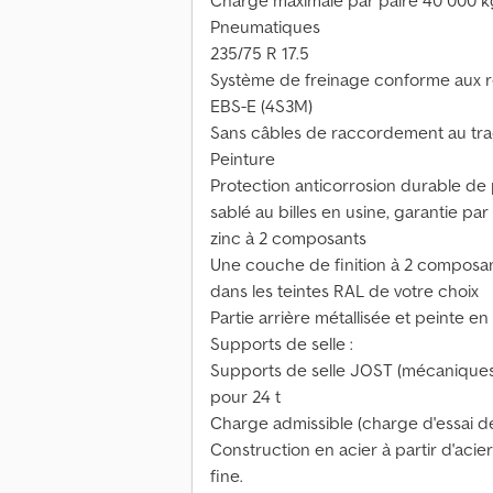
Charge maximale par paire 40 000 k
Pneumatiques
235/75 R 17.5
Système de freinage conforme aux 
EBS-E (4S3M)
Sans câbles de raccordement au tra
Peinture
Protection anticorrosion durable de 
sablé au billes en usine, garantie p
zinc à 2 composants
Une couche de finition à 2 composan
dans les teintes RAL de votre choix
Partie arrière métallisée et peinte en
Supports de selle :
Supports de selle JOST (mécaniques)
pour 24 t
Charge admissible (charge d'essai de
Construction en acier à partir d'acie
fine.