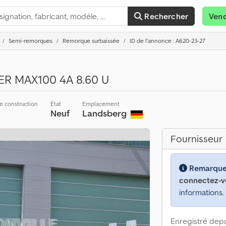
Rechercher
Ven
Semi-remorques
Remorque surbaissée
ID de l'annonce : A620-23-27
R MAX100 4A 8.60 U
e construction
État
Emplacement
Neuf
Landsberg
Fournisseur
Remarque
connectez-v
informations.
Enregistré depu