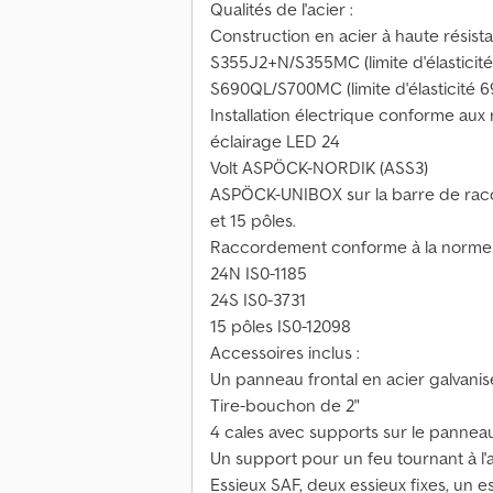
Qualités de l'acier :
Construction en acier à haute résist
S355J2+N/S355MC (limite d'élasticit
S690QL/S700MC (limite d'élasticité 
Installation électrique conforme au
éclairage LED 24
Volt ASPÖCK-NORDIK (ASS3)
ASPÖCK-UNIBOX sur la barre de rac
et 15 pôles.
Raccordement conforme à la norme 
24N IS0-1185
24S IS0-3731
15 pôles IS0-12098
Accessoires inclus :
Un panneau frontal en acier galvani
Tire-bouchon de 2"
4 cales avec supports sur le panneau
Un support pour un feu tournant à l
Essieux SAF, deux essieux fixes, un 