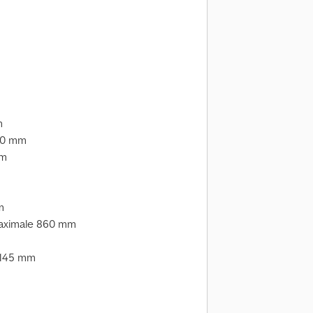
m
250 mm
mm
m
aximale 860 mm
+145 mm