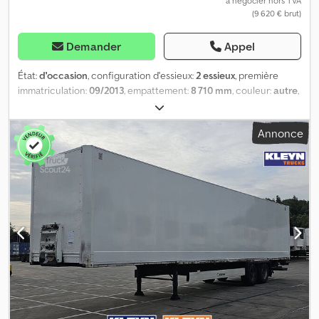
à négocier hors TVA
(9 620 € brut)
Demander
Appel
État:
d'occasion
, configuration d'essieux:
2 essieux
, première
immatriculation:
09/2013
, empattement:
8 710 mm
, couleur:
autre
,
Année de construction:
2013
, Équipement:
hayon élévateur
, =
Autres options et accessoires = - Plateau élévateur = Remarques
Annonce
= Nombre d'essieux : 2, charge utile : 22 663 kg, poids à vide :
7 337 kg, poids total autorisé en charge (PTAC) : 30 000 kg, type
de suspension : suspension pneumatique complète, plateau
élévateur = Informations complémentaires = Informations
générales Cabine : jour Plaque d’immatriculation : OL-40-ZV
Informations techniques Type de carburant : diesel Boîte de
vitesses : boîte de vitesses manuelle Poids Poids à vide : 7 337 kg
Charge utile : 22 663 kg PTAC : 30 000 kg Environnement Classe
d’émissions : Euro 0 Maintenance Contrôle technique périodique
(APK) : valide jusqu’au 11.2026 État État général : très mauvais État
technique : très mauvais État esthétique : très mauvais
Dommages : aucun = Informations sur l’entreprise = Kleyn Trucks
est l’un des plus grands concessionnaires indépendants de