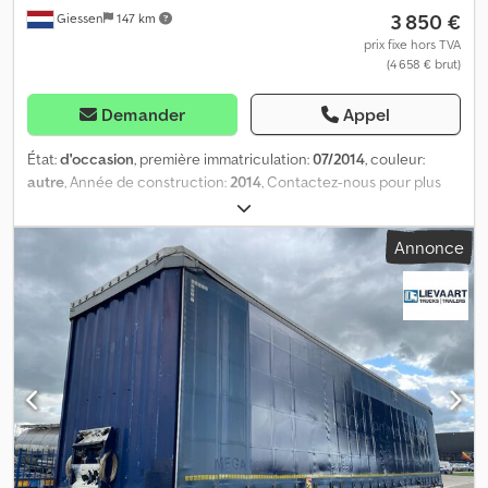
3 850 €
Giessen
147 km
prix fixe hors TVA
(4 658 € brut)
Demander
Appel
État:
d'occasion
, première immatriculation:
07/2014
, couleur:
autre
, Année de construction:
2014
, Contactez-nous pour plus
d'informations. Dcsdpsztcw Asfx Ag Iok
Annonce