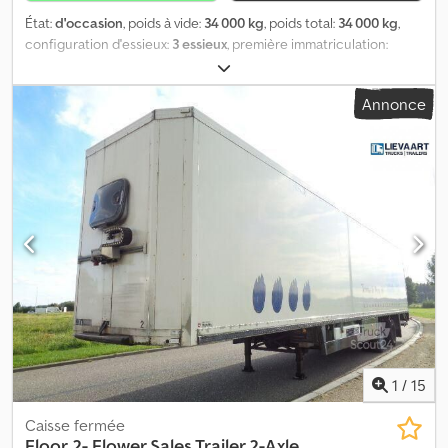
État:
d'occasion
, poids à vide:
34 000 kg
, poids total:
34 000 kg
,
configuration d'essieux:
3 essieux
, première immatriculation:
12/2006
, longueur de l'espace de chargement:
13 620 mm
,
largeur de l’espace de chargement:
2 480 mm
, hauteur de
Annonce
l'espace de chargement:
2 700 mm
, volume de l'espace de
chargement:
91 m³
, suspension:
air
, dimension des pneus:
385/65
R22,5
, Année de construction:
2006
, Poids à vide: 34000kg, Poids
total admissible: 34000kg, Espace de charge (L L H): 13.620 mm x
2.480 mm x 2.700 mmLa taille du pneu: 385/65 R22.5, Volume
espace de charge: 91 m³, 1er essieu: , 2ème essieu: , 3ème essieu: ,
Suspension pneumatique, Vous trouverez un aperçu de tous nos
véhicules disponibles sur notre site web . Besoin d’un
financement ? Nous proposons des financements individualisés,
ainsi que du full-service ou un service télématique.Nous serons
heureux de vous conseiller personnellement. Dsdpfxszrrqco Ag
Ijck
1
/
15
Caisse fermée
Floor
2- Flower Sales Trailer 2-Axle