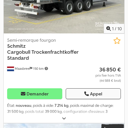
1
/
10
Semi-remorque fourgon
Schmitz
Cargobull
Trockenfrachtkoffer
Standard
36 850 €
Maasbree
150 km
prix fixe hors TVA
(44 588 € brut)
Demander
Appel
État:
nouveau
, poids à vide:
7 214 kg
, poids maximal de charge:
31 500 kg
, poids total:
39 000 kg
, configuration d'essieux:
3
essieux
, longueur de l'espace de chargement:
13 625 mm
, largeur
de l’espace de chargement:
2 480 mm
, hauteur de l'espace de