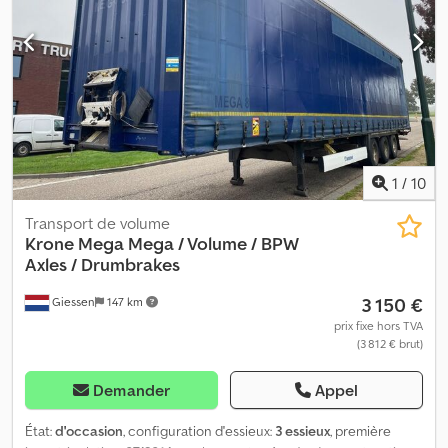
1
/
10
Transport de volume
Krone
Mega Mega / Volume / BPW
Axles / Drumbrakes
3 150 €
Giessen
147 km
prix fixe hors TVA
(3 812 € brut)
Demander
Appel
État:
d'occasion
, configuration d'essieux:
3 essieux
, première