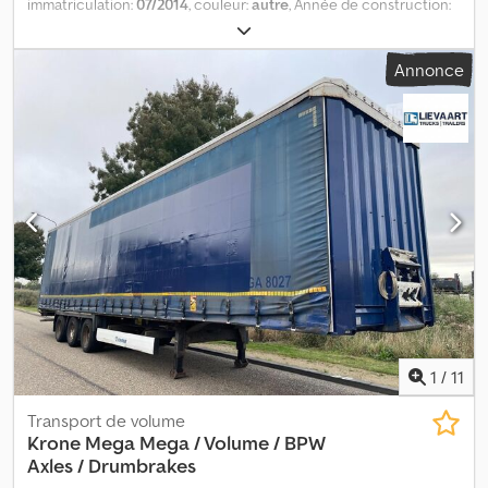
immatriculation:
07/2014
, couleur:
autre
, Année de construction:
2014
, Contactez-nous pour plus d'informations. Dodpfx
Ageztcxmo Isck
Annonce
1
/
11
Transport de volume
Krone
Mega Mega / Volume / BPW
Axles / Drumbrakes