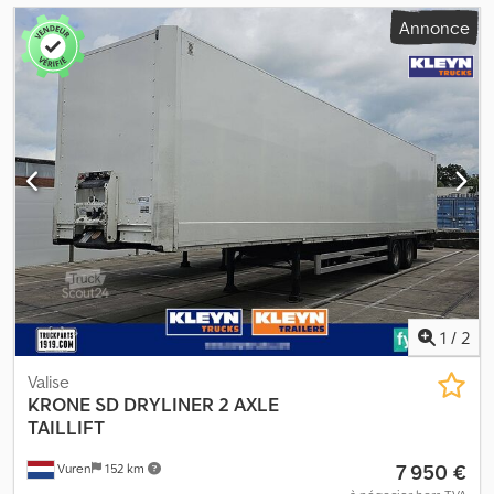
Annonce
1
/
2
Valise
KRONE
SD DRYLINER 2 AXLE
TAILLIFT
7 950 €
Vuren
152 km