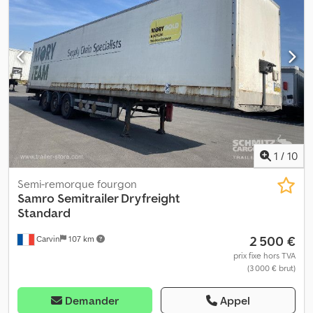
1
/
10
Semi-remorque fourgon
Samro
Semitrailer Dryfreight
Standard
2 500 €
Carvin
107 km
prix fixe hors TVA
(3 000 € brut)
Demander
Appel