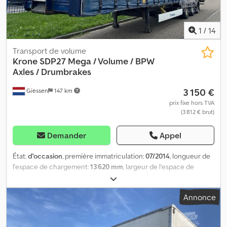
1
/
14
Transport de volume
Krone
SDP27 Mega / Volume / BPW
Axles / Drumbrakes
3 150 €
Giessen
147 km
prix fixe hors TVA
(3 812 € brut)
Demander
Appel
État:
d'occasion
, première immatriculation:
07/2014
, longueur de
l'espace de chargement:
13 620 mm
, largeur de l’espace de
chargement:
2 480 mm
, hauteur de l'espace de chargement:
2 970 mm
, couleur:
autre
, Année de construction:
2014
,
Annonce
Équipement:
ABS
, = Plus d'options et d'accessoires = - Essieux
BPW - Freins à tambour Dsdpfxeztcv Es Ag Ijck - Suspension
Pneumatique