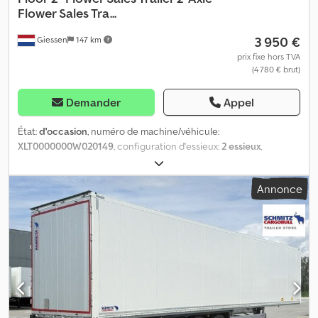
Flower Sales Tra...
3 950 €
Giessen
147 km
prix fixe hors TVA
(4 780 € brut)
Demander
Appel
État:
d'occasion
, numéro de machine/véhicule:
XLT0000000W020149
, configuration d'essieux:
2 essieux
,
première immatriculation:
01/2000
, dimension des pneus:
275/70
,
couleur:
autre
, Année de construction:
2000
, Équipement:
ABS
, =
Annonce
Plus d'options et d'accessoires = - Portes Latérales - Suspension
Pneumatique = Plus d'informations = Dimension des pneus:
275/70 Marque essieux: BPW Essieu arrière 1: Sculptures des
pneus gauche: 30%; Sculptures des pneus droite: 30% Essieu
arrière 2: Direction; Sculptures des pneus gauche: 30%;
Sculptures des pneus droite: 30% Poids à vide: 11.320 kg Capacité
de charge: 20.680 kg PBV: 32.000 kg Renseignez-vous sur les
options de crédit-bail Dcsdpfsyzyu Rex Ag Iek Numéro
d'immatriculation: OG-25-FL