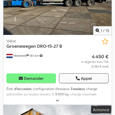
1
/
15
Valise
Groenewegen
DRO-15-27 B
4 450 €
Meerkerk
161 km
à négocier hors TVA
(5 384 € brut)
Demander
Appel
État:
d'occasion
, configuration d'essieux:
3 essieux
, charge
admissible sur essieu (essieu 1):
9 000 kg
, charge maximale
autorisée par essieu (essieu 2):
9 000 kg
, charge d'essieu
autorisée (essieu 3):
9 000 kg
, première immatriculation:
11/2005
,
Annonce
longueur de l'espace de chargement:
13 600 mm
, largeur de