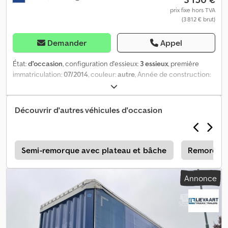
prix fixe hors TVA
(3 812 € brut)
Demander
Appel
État:
d'occasion
, configuration d'essieux:
3 essieux
, première
immatriculation:
07/2014
, couleur:
autre
, Année de construction:
2014
, Contactez-nous pour plus d'informations. Dcjdpfjztcxtex Ag
Iek
Découvrir d'autres véhicules d'occasion
s
Semi-remorque avec plateau et bâche
Remorque 
Annonce