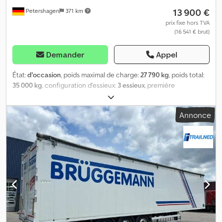
13 900 €
Petershagen
371 km
prix fixe hors TVA
(16 541 € brut)
Demander
Appel
État:
d'occasion
, poids maximal de charge:
27 790 kg
, poids total:
35 000 kg
, configuration d'essieux:
3 essieux
, première
immatriculation:
06/2013
, longueur totale:
14 000 mm
, largeur
totale:
2 550 mm
, hauteur totale:
4 000 mm
, Équipement:
ABS
,
Annonce
Remorque à plancher coulissant Peischl, 92 m³ * Essieux SAF
avec suspension pneumatique et freins à disque * Bâche de toit
enroulable * Plate-forme de travail avec accès * Coffres de
rangement * Supports SAF * Pneumatiques 385/65R22,5 156J *
Jantes Alcoa Crodpfx Apezrq A Robef * Support de roue de
secours Pour de plus amples informations, n'hésitez pas à nous
contacter.