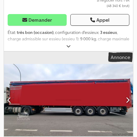
à négocier hors TVA
(48 340 € brut)
Demander
Appel
État:
très bon (occasion)
, configuration d'essieux:
3 essieux
,
charge admissible sur essieu (essieu 1):
9 000 kg
, charge maximale
autorisée par essieu (essieu 2):
9 000 kg
, charge d'essieu
autorisée (essieu 3):
9 000 kg
, première immatriculation:
11/2023
,
Annonce
longueur totale:
14 010 mm
, largeur totale:
2 550 mm
, hauteur
totale:
4 000 mm
, suspension:
air
, dimension des pneus:
385 /
65R22.5
, empattement:
9 110 mm
, couleur:
noir
, Année de
construction:
2023
, Configuration des essieux Dimensions des
pneus : 385 / 65R22,5 Crsdpfxozrpi As Apbef Marque des essieux :
BPW Freins : freins à disque Suspension : suspension
pneumatique Essieu arrière 1 : essieu relevable ; charge maximale
par essieu : 9 000 kg Essieu arrière 2 : charge maximale par
essieu : 9 000 kg Essieu arrière 3 : charge maximale par essieu :
9 000 kg Poids Poids à vide : 7 671 kg Charge utile : 34 329 kg
PTAC (poids total autorisé en charge) : 42 000 kg Maintenance,
historique et état Contrôle technique (APK) : valide jusqu’au
07.2027 État technique : très bon État visuel : très bon