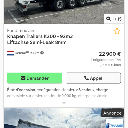
1
/
15
Fond mouvant
Knapen Trailers
K200 - 92m3
Liftachse Semi-Leak 8mm
22 900 €
Deurne
141 km
à négocier hors TVA
(27 709 € brut)
Demander
Appel
État:
d'occasion
, configuration d'essieux:
3 essieux
, charge
admissible sur essieu (essieu 1):
9 000 kg
, charge maximale
autorisée par essieu (essieu 2):
9 000 kg
, charge d'essieu
autorisée (essieu 3):
9 000 kg
, première immatriculation:
01/2020
,
Annonce
suspension:
air
, dimension des pneus:
385/65R22.5
, couleur:
blanc
, Année de construction:
2020
, Équipement:
ABS
, = Options
et accessoires supplémentaires = - Système de freinage