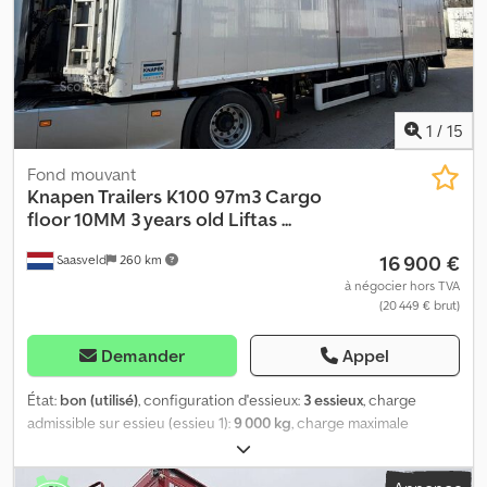
1
/
15
Fond mouvant
Knapen Trailers
K100 97m3 Cargo
floor 10MM 3 years old Liftas ...
16 900 €
Saasveld
260 km
à négocier hors TVA
(20 449 € brut)
Demander
Appel
État:
bon (utilisé)
, configuration d'essieux:
3 essieux
, charge
admissible sur essieu (essieu 1):
9 000 kg
, charge maximale
autorisée par essieu (essieu 2):
9 000 kg
, charge d'essieu
autorisée (essieu 3):
9 000 kg
, première immatriculation:
08/2015
,