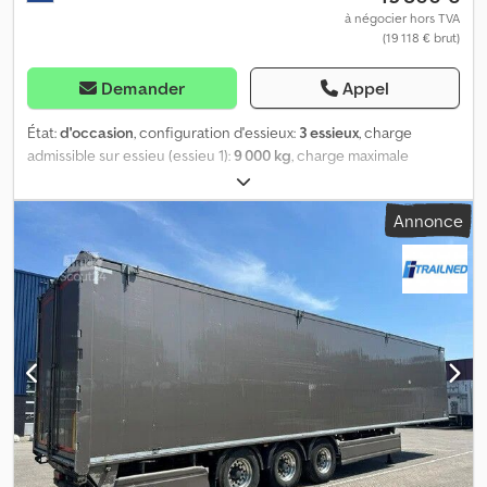
à négocier hors TVA
(19 118 € brut)
Demander
Appel
État:
d'occasion
, configuration d'essieux:
3 essieux
, charge
admissible sur essieu (essieu 1):
9 000 kg
, charge maximale
autorisée par essieu (essieu 2):
9 000 kg
, charge d'essieu
autorisée (essieu 3):
9 000 kg
, première immatriculation:
07/2018
,
Annonce
suspension:
air
, dimension des pneus:
385/65R22.5
, couleur:
blanc
, Année de construction:
2018
, Dimensions des pneus :
385/65R22.5 Marque des essieux : JOST Freins : Freins à disque
Suspension : Suspension pneumatique Essieu arrière 1 : Essieu
relevable ; Charge maximale par essieu : 9 000 kg ; Usure des
pneus à gauche : 30 % ; Usure des pneus à droite : 30 % Essieu
arrière 2 : Charge maximale par essieu : 9 000 kg ; Usure des
pneus à gauche : 60 % ; Usure des pneus à droite : 60 % Essieu
arrière 3 : Charge maximale par essieu : 9 000 kg ; Usure des
pneus à gauche : 50 % ; Usure des pneus à droite : 50 % Poids à
vide : 7 950 kg Pour obtenir de plus amples informations, veuillez
contacter Bob Beukers. Cjdpjx Hgwvjfx Apbsrf