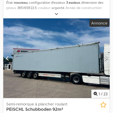
État:
nouveau
, configuration d'essieux:
3 essieux
, dimension des
pneus:
385/65R22,5
, couleur:
argenté
, Année de construction:
2026
, Complet avec : - Châssis en aluminium - Essieu relevable -
Télécommande - Petite porte dans la paroi avant - Smartboard -
Annonce
6x feux arrière ronds = Informations supplémentaires =
Informations générales Année de fabrication : 2026 Configuration
des essieux Dimension des pneus : 385/65R22,5 Marque des
essieux : SAF CD Essieu arrière 1 : Profil pneumatique gauche : 100
% ; Profil pneumatique droit : 100 % Essieu arrière 2 : Profil
pneumatique gauche : 100 % ; Profil pneumatique droit : 100 %
Essieu arrière 3 : Essieu relevable ; Profil pneumatique gauche :
100 % ; Profil pneumatique droit : 100 % Poids Cjdpfoy R Dqzjx
Apberf Poids à vide : 7 053 kg Charge utile : 37 947 kg PTAC : 45
000 kg Informations complémentaires Veuillez contacter Mark
van der Steen pour plus d'informations.
1
/
23
Semi-remorque à plancher roulant
PEISCHL
Schubboden 92m³