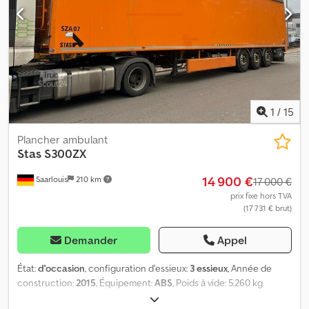
1
/
15
Plancher ambulant
Stas
S300ZX
14 900 €
Saarlouis
210 km
17 000 €
prix fixe hors TVA
(17 731 € brut)
Demander
Appel
État:
d'occasion
, configuration d'essieux:
3 essieux
, Année de
construction:
2015
, Équipement:
ABS
, Poids à vide: 5.260 kg
Capacité de charge: 33.740 kg PBV: 39.000 kg Crodpsydargofx