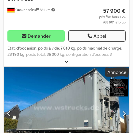
Entretien, historique et état Contrôle technique (APK) : valide
57 900 €
Quakenbrück
341 km
jusqu’au 02.2027 État technique : bon État esthétique : bon
Identification Immatriculation : OX-68-BT
prix fixe hors TVA
(68 901 € brut)
Demander
Appel
État:
d'occasion
, poids à vide:
7 810 kg
, poids maximal de charge:
28 190 kg
, poids total:
36 000 kg
, configuration d'essieux:
3
essieux
, première immatriculation:
06/2025
, prochaine inspection
(TÜV):
05/2027
, longueur de l'espace de chargement:
13 513 mm
,
Annonce
largeur de l’espace de chargement:
2 550 mm
, hauteur de
l'espace de chargement:
2 641 mm
, longueur totale:
25 500 mm
,
largeur totale:
39 960 mm
, hauteur totale:
140 000 mm
,
suspension:
air
, dimension des pneus:
385/65 R 22,5
, Année de
construction:
2025
, taille du pneu avant:
385/65 R 22,5
, taille de
pneu arrière:
385/65 R 22,5
, classe d'émission:
aucun
,
Équipement:
ABS
, ABS, essieux du fabricant SAF, châssis en
aluminium, couleur grise, suspension pneumatique avec essieu
relevable, fonction de levage et d'abaissement, volume de
chargement 90, essieux relevables sur le 1er et le 3ème essieu,