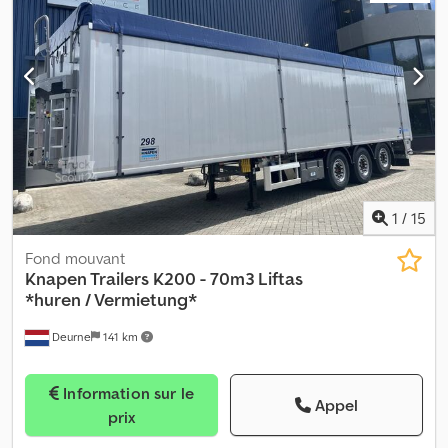
Essieux Mercedes-Benz * Coffre à outils Credpszp Trcofx Apbef *
Phares supplémentaires * 3 essieux * Pneus en bon état (50 %) *
Véhicule allemand * Bâche enroulable Sous réserve d'erreurs et
de vente entre-temps.
1
/
15
Fond mouvant
Knapen Trailers
K200 - 70m3 Liftas
*huren / Vermietung*
Deurne
141 km
Information sur le
Appel
prix