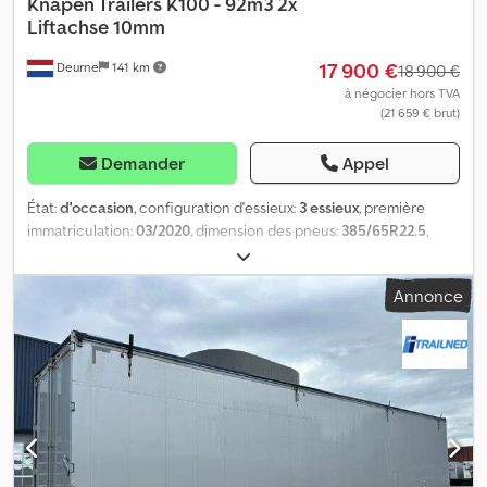
Knapen Trailers
K100 - 92m3 2x
Liftachse 10mm
17 900 €
Deurne
141 km
18 900 €
à négocier hors TVA
(21 659 € brut)
Demander
Appel
État:
d'occasion
, configuration d'essieux:
3 essieux
, première
immatriculation:
03/2020
, dimension des pneus:
385/65R22.5
,
couleur:
gris
, Année de construction:
2020
, Équipement:
ABS
, =
Options et équipements supplémentaires = - Système de
Annonce
freinage électronique (EBS) - Portes arrière - Suspension
pneumatique = Informations complémentaires = Année de
fabrication : 2020 Dimension des pneus : 385/65R22.5 Marque des
essieux : BPW EAC HD Essieu arrière 1 : Essieu relevable Essieu
arrière 2 : Essieu relevable Crodoypb S Sspfx Apbef Poids à vide :
8.100 kg Pour plus d'informations, veuillez contacter Bob Beukers.