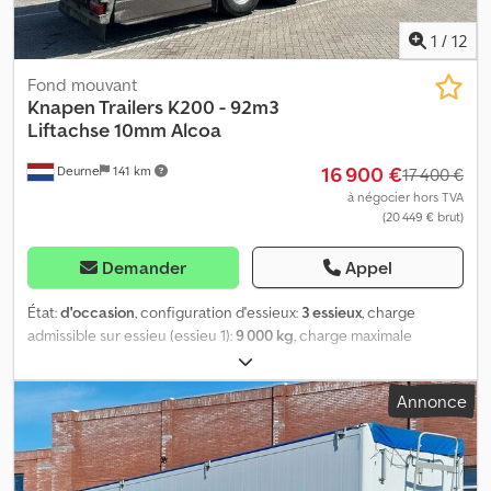
1
/
12
Fond mouvant
Knapen Trailers
K200 - 92m3
Liftachse 10mm Alcoa
16 900 €
Deurne
141 km
17 400 €
à négocier hors TVA
(20 449 € brut)
Demander
Appel
État:
d'occasion
, configuration d'essieux:
3 essieux
, charge
admissible sur essieu (essieu 1):
9 000 kg
, charge maximale
autorisée par essieu (essieu 2):
9 000 kg
, charge d'essieu
autorisée (essieu 3):
9 000 kg
, première immatriculation:
07/2015
,
Annonce
suspension:
air
, dimension des pneus:
385/65R22.5
, empattement:
9 060 mm
, Année de construction:
2015
, Équipement:
ABS
, =
Options et accessoires supplémentaires = - Système de freinage
électronique (EBS) - Portes arrière - Suspension pneumatique =