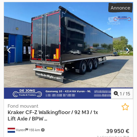
Annonce
1
/
15
Fond mouvant
Kraker
CF-Z Walkingfloor / 92 M3 / 1x
Lift Axle / BPW ...
39 950 €
Vuren
155 km