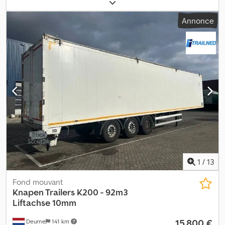
immatriculation:
05/2013
, longueur de l'espace de chargement:
13 600 mm
, largeur de l’espace de chargement:
2 440 mm
,
Annonce
hauteur de l'espace de chargement:
2 600 mm
, largeur totale:
2 550 mm
, hauteur totale:
4 000 mm
, Année de construction:
2013
, Équipement:
ABS
, À vendre : 1 remorque Schmitz 2ÈME MAIN
* Fabrication : 2013 Codpfx Aszr A Nvepbjrf * Contrôle technique :
valide * Bons pneus Pour toute question, vous pouvez nous
contacter en journée : Richard Kanwischer (téléphone et
WhatsApp : allemand et anglais) Paul (téléphone et WhatsApp :
allemand, russe, ukrainien) Paul (Viber)
1
/
13
Fond mouvant
Knapen Trailers
K200 - 92m3
Liftachse 10mm
15 800 €
Deurne
141 km