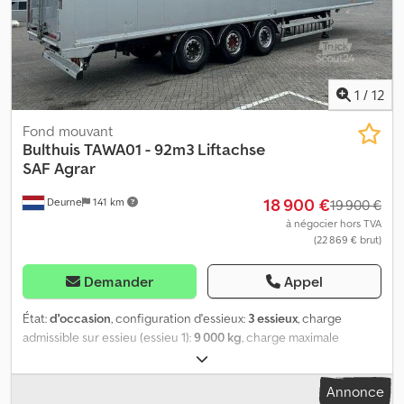
1
/
12
Fond mouvant
Bulthuis
TAWA01 - 92m3 Liftachse
SAF Agrar
18 900 €
Deurne
141 km
19 900 €
à négocier hors TVA
(22 869 € brut)
Demander
Appel
État:
d'occasion
, configuration d'essieux:
3 essieux
, charge
admissible sur essieu (essieu 1):
9 000 kg
, charge maximale
autorisée par essieu (essieu 2):
9 000 kg
, charge d'essieu
autorisée (essieu 3):
9 000 kg
, première immatriculation:
06/2018
,
Annonce
suspension:
air
, dimension des pneus:
385/65R22.5
, empattement: