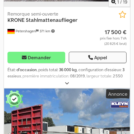
contacter.
1
/
19
Remorque semi-ouverte
KRONE
Stahlmattenauflieger
17 500 €
Petershagen
371 km
prix fixe hors TVA
(20 825 € brut)
Demander
Appel
État:
d'occasion
, poids total:
36 000 kg
, configuration d'essieux:
3
essieux
, première immatriculation:
08/2019
, largeur totale:
2 550
mm
, hauteur totale:
3 277 mm
, Équipement:
ABS
, Semi-remorque
à panneaux latéraux en treillis d'acier Krone * Essieux Krone *
Annonce
Suspension pneumatique * Freins à disque * 1er essieu relevable
* 1 coffre à palettes * 1 coffre de rangement en plastique *
Panneaux latéraux * Montants amovibles * Treuil * Anneaux
d’arrimage * Support de roue de secours Codozp Szcspfx Ah Isha
* Anneaux d’arrimage * Béquilles mécaniques Jost * Pneus
385/65 R22,5 Pour toute information complémentaire, nous
restons à votre disposition.