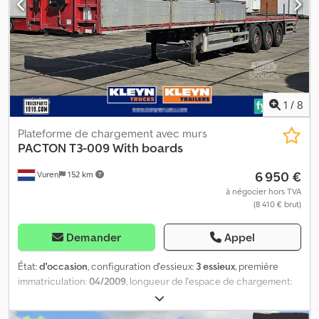
1
/
8
Plateforme de chargement avec murs
PACTON
T3-009 With boards
6 950 €
Vuren
152 km
à négocier hors TVA
(8 410 € brut)
Demander
Appel
État:
d'occasion
, configuration d'essieux:
3 essieux
, première
immatriculation:
04/2009
, longueur de l'espace de chargement:
13 600 mm
, largeur de l’espace de chargement:
2 480 mm
,
hauteur de l'espace de chargement:
1 800 mm
, longueur totale: