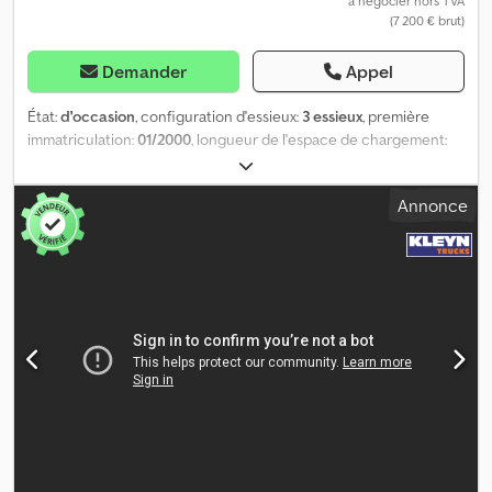
à négocier hors TVA
(7 200 € brut)
Demander
Appel
État:
d'occasion
, configuration d'essieux:
3 essieux
, première
immatriculation:
01/2000
, longueur de l'espace de chargement:
13 600 mm
, largeur de l’espace de chargement:
2 480 mm
,
longueur totale:
13 900 mm
, largeur totale:
2 550 mm
, hauteur
Annonce
totale:
3 000 mm
, suspension:
air
, dimension des pneus:
385/65R22,5
, couleur:
autre
, Année de construction:
2000
,
Équipement:
ABS
, Nombre d'essieux : 3, Type de châssis : Châssis
complet, Matériau du châssis : Acier, Taille de la têtière : 2 pouces,
Type de suspension : Suspension pneumatique complète, ABS,
Année de construction de la superstructure : 2000, Type d'essieu
: BPW = Informations complémentaires = Informations générales
Cabine : Journalière Plaque d'immatriculation : KLEYN1 Groupe
motopropulseur Type de carburant : Diesel Transmission Chsdpfx
Aezrt D Rsh Ija Boîte de vitesses : Boîte manuelle Configuration
des essieux Dimensions des pneus : 385/65R22,5 Freins : Freins à
tambour Suspension : Suspension pneumatique Essieu 1 :
Profondeur des rainures du pneu, côté gauche : 6 mm ;