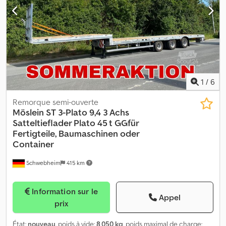
1
/
6
Remorque semi-ouverte
Möslein
ST 3-Plato 9,4 3 Achs
Satteltieflader Plato 45 t GGfür
Fertigteile, Baumaschinen oder
Container
Schwebheim
415 km
Information sur le
Appel
prix
État:
nouveau
, poids à vide:
8 050 kg
, poids maximal de charge: