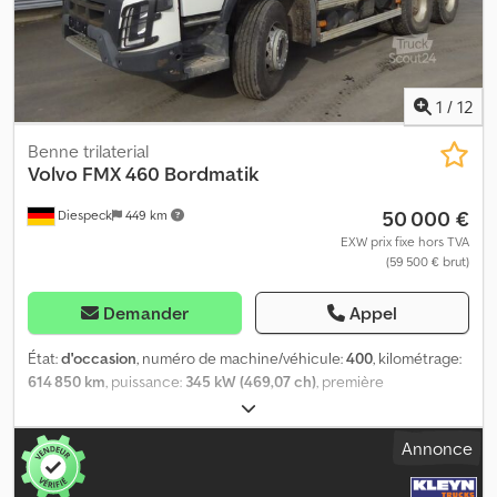
construction : 325 mm - Paroi avant : 450 mm - Financement ou
leasing possibles. Crsdpfxeyf E S Ue Ad Iof Toutes les informations
sont fournies sans garantie, sous réserve d’erreurs ou de vente
préalable.
1
/
12
Benne trilaterial
Volvo
FMX 460 Bordmatik
50 000 €
Diespeck
449 km
EXW prix fixe hors TVA
(59 500 € brut)
Demander
Appel
État:
d'occasion
, numéro de machine/véhicule:
400
, kilométrage:
614 850 km
, puissance:
345 kW (469,07 ch)
, première
immatriculation:
06/2015
, type de carburant:
diesel
, poids à vide:
12 240 kg
, poids maximal de charge:
13 760 kg
, poids total:
26 000
Annonce
kg
, dimension des pneus:
315/80 r22,5
, configuration d'essieux:
6x4
, empattement:
3 400 mm
, freins:
VEB (Kombinat