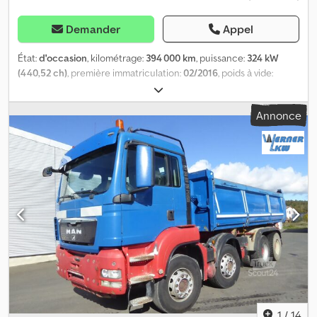
Demander
Appel
État:
d'occasion
, kilométrage:
394 000 km
, puissance:
324 kW
(440,52 ch)
, première immatriculation:
02/2016
, poids à vide:
12 048 kg
, poids maximal de charge:
13 952 kg
, poids total:
26 000
kg
, configuration d'essieux:
6x4
, freins:
intarder
, type
Annonce
d'engrenage:
mécanique
, classe d'émission:
Euro 6
, suspension:
acier
, Équipement:
attelage de remorque, blocage de
différentiel, chauffage de stationnement, climatisation,
hydraulique, ordinateur de bord, phares supplémentaires,
régulateur de vitesse, système de navigation
, MAN TGS 26.440
Première immatriculation : 02/2016 Kilométrage : 394 000 km
Intarder Climatisation automatique Chauffage autonome Boîte
de vitesses manuelle ZF à 16 rapports avec pédale d’embrayage
Benne trilatérale Meiller d’env. 4,90 m de long sur 0,90 m de haut
Ridelles en aluminium avec verrouillage centralisé gauche +
droite Bâche enroulable Suspension à lames intégrale
Transmission 6x4 Blocage de différentiel Empattement : 3 200 mm
Jantes ALCOA en aluminium Trappe de toit Paroi arrière vitrée 1
lit Cabine longue Accès chantier Gyrophare Projecteurs de
1
/
14