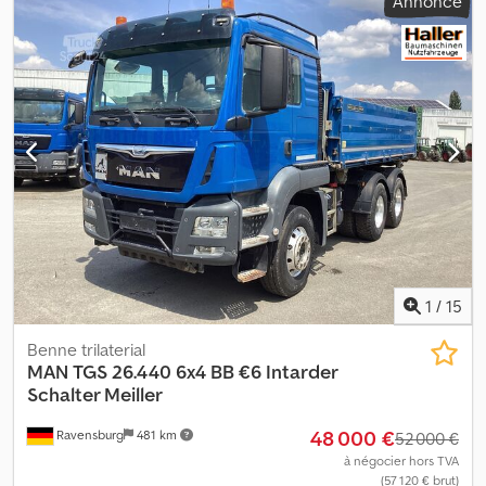
Annonce
1
/
15
Benne trilaterial
MAN
TGS 26.440 6x4 BB €6 Intarder
Schalter Meiller
48 000 €
Ravensburg
481 km
52 000 €
à négocier hors TVA
(57 120 € brut)