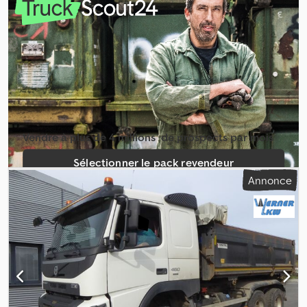
215/75r17,5
, configuration d'essieux:
2 essieux
, empattement:
3 365 mm
, prochaine inspection (TÜV):
07/2025
, freins:
frein
moteur
, couleur:
blanc
, cabine conducteur:
cabine courte
, type
d'engrenage:
mécanique
, classe d'émission:
Euro 4
, suspension:
acier
, Année de construction:
2008
, poids en ordre de marche:
7 490 kg
, Équipement:
ABS, attelage de remorque, filtre à
particules, hydraulique
, VÉHICULE D'OCCASION Équipements de
série et options spéciales : - ABS - Attelage de remorque -
Hydraulique (prise de force auxiliaire) - Paroi avant vissée avec
poignées de maintien - Parois latérales rabattables -
Vendre à plus de 4 millions ­ de prospects par mois
Amortissement phonique sur les charnières latérales inférieures
avec verrouillage avant et arrière des parois latérales réglable -
Sélectionner le pack revendeur
Paroi arrière oscillante et rabattable avec fermeture à griffes
Annonce
actionnée manuellement - Garde-boue semi-coquille – montage
Créer une annonce unique
diagonal - Feux de gabarit arrière avec support - Feux de position
latéraux - Échelle d'accès conforme UVV - Déflecteur pour
attelage à boule - Pompe hydraulique - Support de roue de
secours sur le châssis - Structure de benne Meiller - Épaisseur
des ridelles : 2 mm - Épaisseur du plancher : 3 mm, anneaux
d'arrimage - Charge utile env. 3 700 kg Dimensions : - Longueur
utile : 4 000 mm - Largeur utile : 2 300 mm - Hauteur des ridelles :
400 mm - Hauteur de la paroi avant : 700 mm - Hauteur de