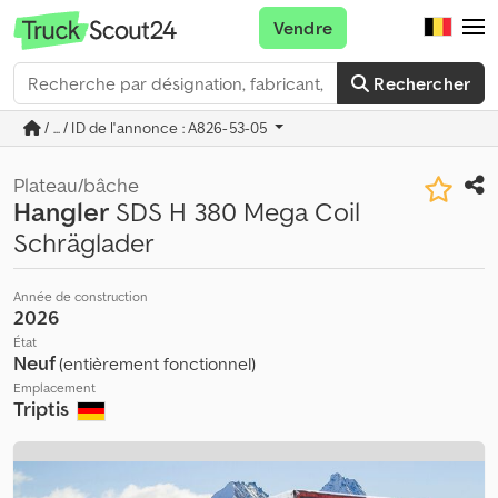
Vendre
Rechercher
/ ... / ID de l'annonce : A826-53-05
Plateau/bâche
Hangler
SDS H 380 Mega Coil
Schräglader
Année de construction
2026
État
Neuf
(entièrement fonctionnel)
Emplacement
Triptis