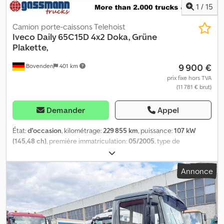
1
/
15
Camion porte-caissons Telehoist
Iveco
Daily 65C15D 4x2 Doka, Grüne
Plakette,
9 900 €
Bovenden
401 km
prix fixe hors TVA
(11 781 € brut)
Demander
Appel
État:
d'occasion
, kilométrage:
229 855 km
, puissance:
107 kW
(145,48 ch)
, première immatriculation:
05/2005
, type de
carburant:
diesel
, poids à vide:
3 350 kg
, poids maximal de charge:
3 150 kg
, poids total:
6 500 kg
, dimension des pneus:
225/75R16C
,
Annonce
configuration d'essieux:
4x2
, empattement:
4 250 mm
, prochaine
inspection (TÜV):
09/2026
, couleur:
blanc
, cabine conducteur:
autre
, type d'engrenage:
mécanique
, classe d'émission:
Euro 4
,
suspension:
acier
, nombre de sièges:
7
, Équipement:
ABS,
attelage de remorque, blocage de différentiel, cabine,