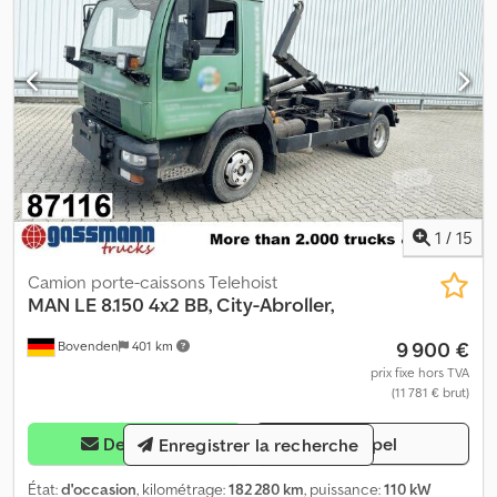
1
/
15
Camion porte-caissons Telehoist
MAN
LE 8.150 4x2 BB, City-Abroller,
9 900 €
Bovenden
401 km
prix fixe hors TVA
(11 781 € brut)
Demander
Appel
Enregistrer la recherche
État:
d'occasion
, kilométrage:
182 280 km
, puissance:
110 kW