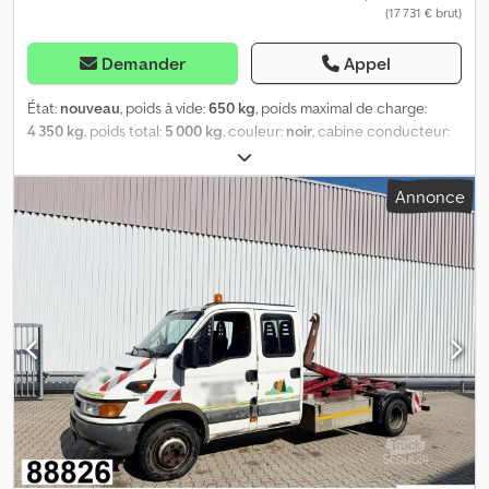
(17 731 € brut)
Demander
Appel
État:
nouveau
, poids à vide:
650 kg
, poids maximal de charge:
4 350 kg
, poids total:
5 000 kg
, couleur:
noir
, cabine conducteur:
autre
, type d'engrenage:
autre
, longueur de l'espace de
chargement:
4 000 mm
, Année de construction:
2023
,
Annonce
Emplacement du véhicule : Bovenden, verrouillage DIN Djdpfx Aex
I Sb Njnzeck Carrosserie : Hiab Multilift Cityabrollanlage XR 5 S
3250, conteneur jusqu'à 4 000 mm, installation neuve en stock
(2023) ! INFORMATIONS SUR LES ACCESSOIRES SANS GARANTIE,
sous réserve de modifications, de vente intermédiaire et
d’erreurs !