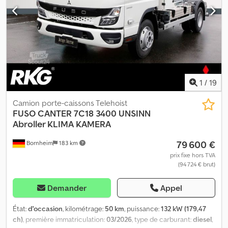
N2 * Avertisseur de marche arrière * Cache système
d’échappement Dcsdpoylthkjfx Anzsk * Prise de force sur boîte,
200 Nm pour pompe hydraulique * 7,5 t * 129 kW * Euro VI OBD
Step E GSR * Version moteur EURO VI OBD Step E * Suspension
avant, dureté réduite * Jante acier 17.5 x 6.00 * Siège conducteur
confort à suspension horizontale * Housse de siège, kit, Alcantara,
design cabine C * Support et installation pour commande
1
/
19
manuelle * FUSO Canter Y4 --- Sous réserve d’erreurs et de vente
préalable
Camion porte-caissons Telehoist
FUSO
CANTER 7C18 3400 UNSINN
Abroller KLIMA KAMERA
79 600 €
Bornheim
183 km
prix fixe hors TVA
(94 724 € brut)
Demander
Appel
État:
d'occasion
, kilométrage:
50 km
, puissance:
132 kW (179,47
ch)
, première immatriculation:
03/2026
, type de carburant:
diesel
,