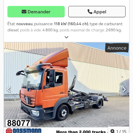
Demander
Appel
État:
nouveau
, puissance:
118 kW (160,44 ch)
, type de carburant:
diesel
, poids à vide:
4 800 kg
, poids maximal de charge:
2 690 kg
,
poids total:
7 490 kg
, configuration d'essieux:
4x2
, empattement:
3 900 mm
, freins:
frein moteur
, couleur:
blanc
, cabine
Annonce
conducteur:
cabine courte
, type d'engrenage:
mécanique
,
classe d'émission:
Euro 6
, suspension:
acier-air
, nombre de sièges:
2
, Équipement:
ABS, blocage de différentiel, cabine,
climatisation, contrôle de traction, direction assistée,
ordinateur de bord, programme électronique de stabilité (ESP),
régulateur de vitesse, système d'antidémarrage, verrouillage
centralisé
, Emplacement du véhicule : Bovenden, plaque
d’immatriculation à la maison, 1x siège pneumatique, rétroviseurs
électriques, rétroviseurs chauffants, vitre électrique gauche, vitre
électrique droite, climatisation, régulateur de vitesse, boîte de
vitesses 6 rapports, ABS (système antiblocage), ASR
(antipatinage), régulateur de freinage constant, blocage de
différentiel, suspension mixte à lames et pneumatique, protection
latérale en aluminium, verrouillage transversal hydraulique,
1
/
15