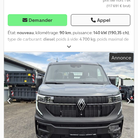
prix fixe hors TVA
(117 691 € brut)
Demander
Appel
État:
nouveau
, kilométrage:
90 km
, puissance:
140 kW (190,35 ch)
,
type de carburant:
diesel
, poids à vide:
4 700 kg
, poids maximal de
charge:
2 790 kg
, poids total:
7 490 kg
, dimension des pneus:
215/75R17,5
, configuration d'essieux:
4x2
, carburant:
diesel
,
Annonce
couleur:
blanc
, cabine conducteur:
cabine courte
, type
d'engrenage:
automatique
, classe d'émission:
Euro 6
, suspension:
autre
, nombre de sièges:
2
, longueur de l'espace de chargement:
3 800 mm
, largeur de l’espace de chargement:
2 300 mm
, hauteur
de l'espace de chargement:
500 mm
, heures de fonctionnement:
90 h
, Équipement:
ABS, attelage de remorque, blocage de
différentiel, climatisation, contrôle de traction, filtre à
particules, ordinateur de bord, régulateur de vitesse, système
d'antidémarrage, verrouillage centralisé
, MAN TGL 8.190 BL
NEUF, benne à ordures compacte urbaine, conforme à la norme
DIN 30722-3 - Délai de livraison actuel : 4 à 5 mois - Véhicule avec
GSR (système de gestion du régime) - Différents types de bennes
urbaines disponibles en option - Boîte à outils en acier inoxydable