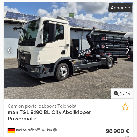
Annonce
1
/
15
Camion porte-caissons Telehoist
man
TGL 8.190 BL City Abollkipper
Powermatic
98 900 €
Bad Salzuflen
343 km