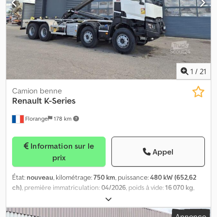
SANS CLE FEUX ET ESSUIES GLACES AUTOMATIQUES
BLUETOOTH BLOCAGE DIFFERENTIEL ANTI BROUILLARD TOIT
OUVRANT… EMPATTEMENT 4250mm GARANTIE 3 ANS
1
/
21
Camion benne
Renault
K-Series
Florange
178 km
Information sur le
Appel
prix
État:
nouveau
, kilométrage:
750 km
, puissance:
480 kW (652,62
ch)
, première immatriculation:
04/2026
, poids à vide:
16 070 kg
,
poids maximal de charge:
32 000 kg
, configuration d'essieux:
3
essieux
, empattement:
5 mm
, carburant:
diesel
, type d'engrenage:
Annonce