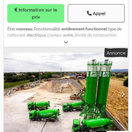
Information sur le
Appel
prix
État:
nouveau
, Fonctionnalité:
entièrement fonctionnel
, type de
carburant:
électrique
, couleur:
autre
, Année de construction:
2026
, *Tous nos produits sont fabriqués avec soin et couverts par
une garantie d’un an ! *Installation et formation à l’utilisation
Annonce
GRATUITES Les centrales à béton stationnaires de la série
COMPACT offrent satisfaction pour tous les niveaux d’exigence
grâce à des solutions pratiques et efficaces. Les centrales à
béton stationnaires permettent d’atteindre facilement et
efficacement une production à haute capacité d’un mélange de
béton homogène. La série COMPACT se distingue par son
système d’exploitation simple et ses coûts d’investissement les
plus bas du marché. De plus, l’installation permet une gestion
précise des ressources de l’entreprise, ce qui permet de gagner
du temps et d’augmenter le rendement. CARACTÉRISTIQUES
TECHNIQUES : Modèle : COMPACT 60 Capacité de production :
60 m³/h Type de malaxeur : Malaxeur à double arbre 1 m³ Pesage
ciment : 600 kg Pesage adjuvants : 30 kg Pesage eau : 250 kg Silo