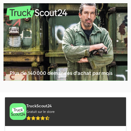
Autres Châssis Mixte
Autres Construction Standard
Autres Machine De Travail Du Sol
Autres Machines Construction
Autres Mélangeur De Bitume
Autres Transport De Bois
Plus de 140 000 demandes d'achat par mois
Autres Véhicule De Chargement
Sélectionner le pack revendeur
Bagela Centrale De Mélange Mobile
Bus Articulé
TruckScout24
Gratuit sur le store
Camion De Ferraille
Centrale De Mélange Fixe