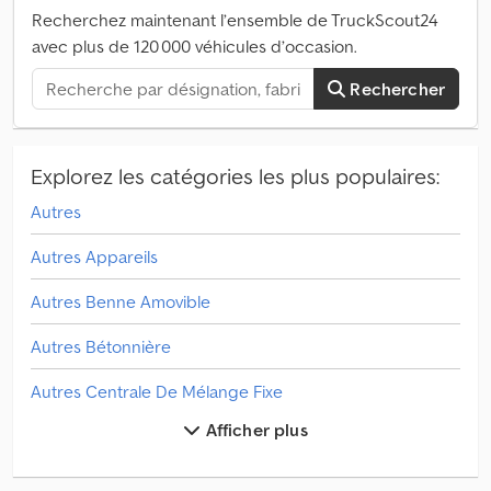
supérieur, soupape de sécurité et accessoires • Armoire de
Recherchez maintenant l’ensemble de TruckScout24
commande Credpjy Hz Rwefx Ah Iof • PC et système
avec plus de 120 000 véhicules d’occasion.
d’automatisation • Tableau de commande et de puissance POUR
PLUS D’INFORMATIONS, N’HÉSITEZ PAS À NOUS CONTACTER !!!
Rechercher
Explorez les catégories les plus populaires:
Autres
Autres Appareils
Autres Benne Amovible
Autres Bétonnière
Autres Centrale De Mélange Fixe
Afficher plus
Autres Centrale De Mélange Mobile
Autres Châssis