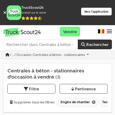
TruckScout24
Vers l'application
Gratuit sur le store
Vendre
Rechercher
/ ... / Occasion Centrales à béton - stationnaires
Centrales à béton - stationnaires
d'occasion à vendre
(3)
Filtre
Pertinence
Engins de chantier
Technol
Supprimer tous les filtres