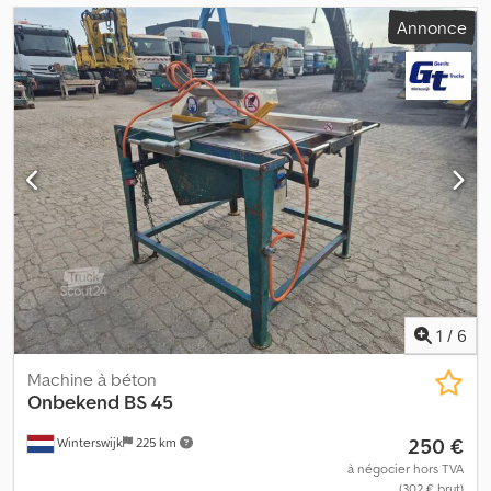
Annonce
1
/
6
Machine à béton
Onbekend
BS 45
250 €
Winterswijk
225 km
à négocier hors TVA
(302 € brut)