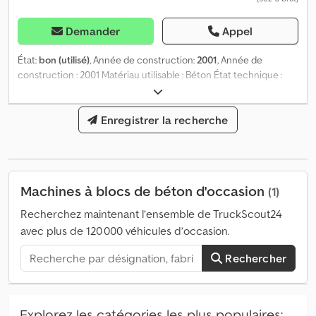
Demander
Appel
État:
bon (utilisé)
, Année de construction:
2001
, Année de
construction : 2001 Matériau utilisable : Béton État technique :
bon Dcsdpfxjy Dqqzs Ag Hek État visuel : bon Veuillez contacter
Klaas Gerrits ou Peter Gerrits pour plus d'informations.
Enregistrer la recherche
Machines à blocs de béton d'occasion
(1)
Recherchez maintenant l’ensemble de TruckScout24
avec plus de 120 000 véhicules d’occasion.
Rechercher
Explorez les catégories les plus populaires: