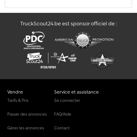
Marteau De Démolition
TruckScout24.be est sponsor officiel de :
Véhicule De Chargement
Véhicule De Manœuvre
Vendre
Service et assistance
Tarifs & Prix
Se connecter
Passer des annonces
FAQ/Aide
Gérer les annonces
Contact