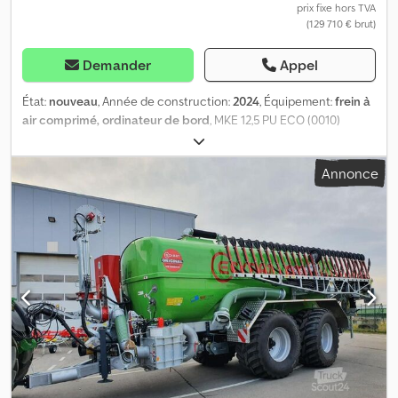
prix fixe hors TVA
(129 710 € brut)
Demander
Appel
État:
nouveau
, Année de construction:
2024
, Équipement:
frein à
air comprimé, ordinateur de bord
, MKE 12,5 PU ECO (0010)
Zunhammer citerne à pompe (0020) MKE12,5PUE - Attelage trois
points (0030) RÉSERVOIR : (0040) Réservoir en polyester en forme
Annonce
de cœur, 12 500 L, avec (0050) cloisons anti-roulis (0060) appui
angulaire, grands évidements pour roues, (0070) couvercle
rabattable avec charnière et (0080) fermeture à vis avec levier
(0090) indicateur de niveau à flotteur en inox à l’avant avec (0100)
tige en fibre Chjdezhc Haepfx Antja (0110) CHÂSSIS : (0120) cadre
en acier de haute qualité, intérieur et (0130) extérieur galvanisé à
chaud (0140) construction rigide en profil creux, (0150) traverses
avant et arrière (0160) conception brevetée ECO avec (0170)
conduites de pression intégrées dans les (0180) longerons (gain
d'espace et de poids) (0190) fixation basse avec timon à hauteur
réglable (0210) œillet d’attelage vissé pour boule 80 mm (0230)
support de charge automatique avec soupapes pneumatiques,