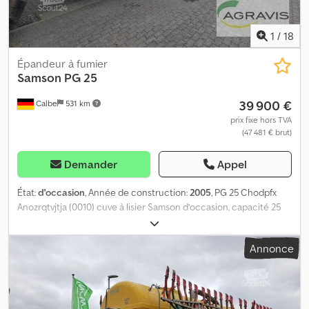
1
/
18
Épandeur à fumier
Samson
PG 25
39 900 €
Calbe
531 km
prix fixe hors TVA
(47 481 € brut)
Demander
Appel
État:
d'occasion
, Année de construction:
2005
, PG 25 Chodpfx
Anozrqtvjtja (0010) cuve à lisier Samson d’occasion, capacité 25
000 litres.
Annonce