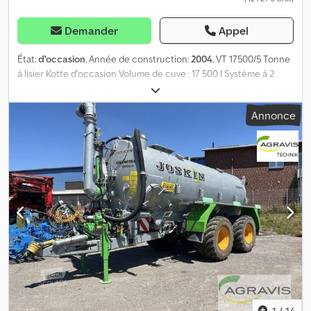
Demander
Appel
État:
d'occasion
, Année de construction:
2004
, VT 17500/5 Tonne
à lisier Kotte d'occasion Volume de cuve : 17 500 l Système à 2
compartiments Pompe à vide Turboremplisseur, entraînement
hydraulique Essieu tandem Installation de freinage deux lignes
Annonce
avec ALB Attelage bas K80 Direction forcée Pneus : 750/65 R 30.5
Installation d'éclairage Raccordement avant gauche et droit
Raccordement arrière gauche Arbre à cardan grand angle
Rampes à pendillards Vogelsang Largeur de travail : 15 / 12 m
Csdpfoy U R Egjx Antjha Gestion par demi-largeur 50 / 50
Dispositif anti-goutte TÜV : Pupitre de commande électrique
Pompe à vide et répartiteur révisés en hiver 24/25 !
1
/
14