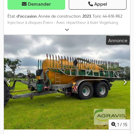
Demander
Appel
État:
d'occasion
, Année de construction:
2023
, Toric 44-616 R62
Injecteur à disques Evers - Avec répartiteur à lisier Vogelsang
DMX Codpfx Anjx R H H Eotsha - Avec rouleau à barres tubulaires
R62 8x1½" en forme de V Tuyau à lisier en caoutchouc Ø 50 mm
Annonce
au lieu de tuyau à lisier en plastique
1
/
15