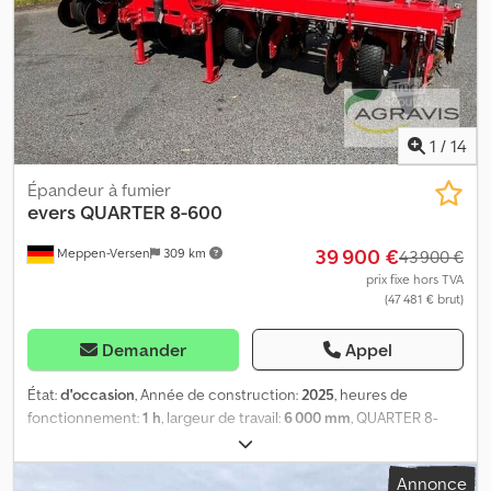
transport d’eau.
1
/
14
Épandeur à fumier
evers
QUARTER 8-600
39 900 €
Meppen-Versen
309 km
43 900 €
prix fixe hors TVA
(47 481 € brut)
Demander
Appel
État:
d'occasion
, Année de construction:
2025
, heures de
fonctionnement:
1 h
, largeur de travail:
6 000 mm
, QUARTER 8-
600 0010 Injecteur Strip-Till Evers Quarter 8-600 d'occasion 0020
8 rangs, écartement de 75 cm, 0030 Attelage trois points, 0040
Annonce
Repliage hydraulique, 0050 Disque de coupe, peignes étoilés