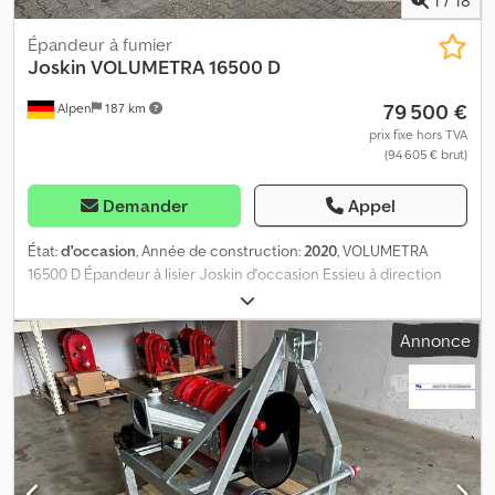
Épandeur à fumier
Joskin
VOLUMETRA 16500 D
79 500 €
Alpen
187 km
prix fixe hors TVA
(94 605 € brut)
Demander
Appel
État:
d'occasion
, Année de construction:
2020
, VOLUMETRA
16500 D Épandeur à lisier Joskin d'occasion Essieu à direction
forcée Empattement de 1820 mm Essieu tandem hydro-
pneumatique 2 projecteurs LED arrière Gyrophares Feux de
Annonce
gabarit + feux latéraux LED Pompe de type PNR 155 Jurop
Commutation hydraulique de la pompe (double effet) ECOPUMP :
silencieux avec séparateur d'huile Arbre cardan Walterscheid à
prise de force, d'un seul côté Indicateur de niveau 6" (tube de
visualisation en plexiglas) Vanne d'aspiration 6" avec glissière de
guidage Préparation pour agitateur hydraulique Préparation pour
montage frontal Jumbo Commande électrohydraulique avec