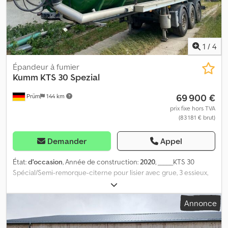
1
/
4
Épandeur à fumier
Kumm
KTS 30 Spezial
69 900 €
Prüm
144 km
prix fixe hors TVA
(83 181 € brut)
Demander
Appel
État:
d'occasion
, Année de construction:
2020
, _____KTS 30
Spécial/Semi-remorque-citerne pour lisier avec grue, 3 essieux,
capacité de 30 m³, réservoir en acier inoxydable V2A, DIN 1.4301,
fabrication propre - Châssis gris Nova, traité par électrophorèse -
Annonce
Diamètre du réservoir : 2200 mm - Trappe d’homme à l’arrière - 3
chicanes soudées spécialement - Système de rinçage pour
agiter le contenu du réservoir - 2 supports de tuyau en aluminium