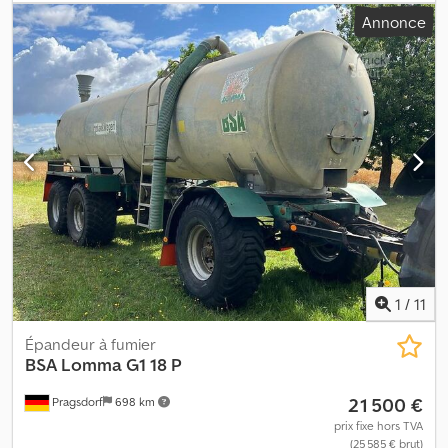
verticale - Demi-coquille du carter matériau 0.6025 - Demi-
Annonce
coquille du carter, type Injection S - Accessoires de demi-
coquille du carter en acier - Plaque de protection radiale
matériau HVSS - Arbre supérieur P6 - Arbre inférieur P6 - Forme
du lobe HiFlo - Lobes matériau NBR - Nombre de pales de lobe : 4
Chjdpezdwb Rofx Antea - Plaque de protection matériau HVSS -
Autre plaque de protection : pompe à faible friction, jeu + 0,3 mm
- Type d'étanchéité mécanique : cartouche GLRD - Agencement
de l’étanchéité : simple - Bague de blocage 1 matériau 1.4301 -
Forme de raccordement : col de cygne Pression admissible 5 bar
Dimension de raccordement DN200 / 8 pouces Matériau acier -
Console trois points Écartement des pieds de pompe jusqu'à 530
mm Matériau acier Finition galvanisée à chaud - Emballage
Longueur 1200 mm Largeur 1200 mm Hauteur 1200 mm Poids env.
460 kg
1
/
11
Épandeur à fumier
BSA
Lomma G1 18 P
21 500 €
Pragsdorf
698 km
prix fixe hors TVA
(25 585 € brut)