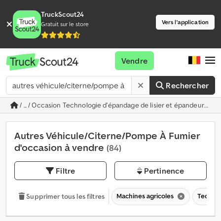
TruckScout24
Vers l'application
Gratuit sur le store
Vendre
Rechercher
/ ... / Occasion Technologie d'épandage de lisier et épandeurs à f
Autres Véhicule/Citerne/Pompe À Fumier
d'occasion à vendre
(84)
Filtre
Pertinence
Machines agricoles
Technol
Supprimer tous les filtres