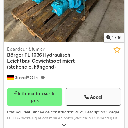
Duronit V Joints toriques dynamiques NBR 2 arbres de
transmission avec profil SAE 1 ¾ (6 cannelures) Chjdpfxsv Etpqo
Antoa - Protection de cardan Pompe FL Galvanisé - Bride
rectangulaire FL 1036 Inox 1.4571 - Emballage Longueur 1 250 mm
Largeur 1 200 mm Hauteur 1 300 mm Poids env. 460 kg
1
/
16
Épandeur à fumier
Börger
FL 1036 Hydraulisch
Leichtbau Gewichtsoptimiert
(stehend o. hängend)
Greven
281 km
Information sur le
Appel
prix
État:
nouveau
, Année de construction:
2025
, Description : Börger
FL 1036 hydraulique optimisé en poids (vertical ou suspendu) La
pompe peut être livrée avec une bride en acier ou en acier