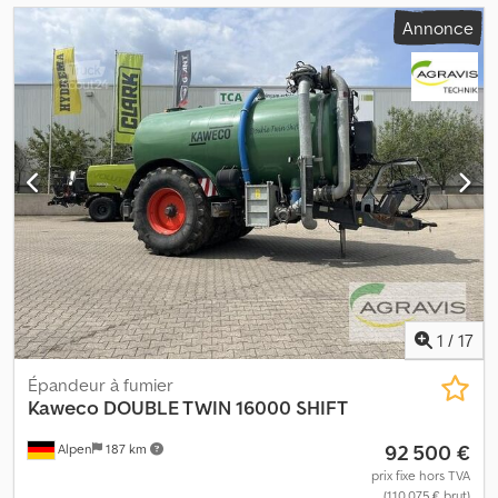
Annonce
1
/
17
Épandeur à fumier
Kaweco
DOUBLE TWIN 16000 SHIFT
92 500 €
Alpen
187 km
prix fixe hors TVA
(110 075 € brut)