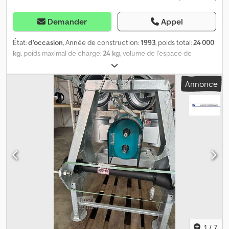
Demander
Appel
État:
d'occasion
, Année de construction:
1993
, poids total:
24 000
kg
, poids maximal de charge:
24 kg
, volume de l'espace de
chargement:
18 000 m³
, dimension des pneus:
550/60R22,5
, état
des pneus:
70 pourcentage
, taille du pneu avant:
550/60R22,5 |
Annonce
70%
, taille de pneu arrière:
550/60R22,5 | 70%
, poids en ordre de
marche:
24 000 kg
, vitesse maximale:
25 km/h
, Équipement:
frein à
air comprimé
, Pneumatiques (avant) : 550/60R22,5, Pneumatiques
(arrière) : 550/60R22,5, Remorque, Trois essieux, Suspension des
essieux, Fixation supérieure (œillet), Plateau tournant. Véhicule à
trois essieux avec direction par plateau tournant. Pompe à vis
excentrique BSA HD 200/120 GLD, 4000 l/min. Entrée de
chargement. Raccordements à gauche/à droite à l’arrière.
Projecteur de travail à l’arrière. Lieu de stockage : client. Chedozr
A Thspfx Antea
1
/
7