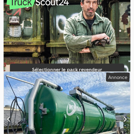
raccord : DN150/6 pouces Bride de raccordement : bride carrée -
Joint de bride de pompe 116-360 avec plaque intermédiaire 6 mm
- Console trois points Entraxe pompe jusqu’à 530 mm Matériau :
acier Finition : galvanisé à chaud Chodpfxsv Nz Dwo Antoa - Arbre
à cardan Taille T40 Profil d’entraînement 1 3/8 pouces, 6
cannelures (S6) Longueur totale 610 mm - Protection de prise de
force R116 Matériau : plastique noir - Adaptateur de conduite
droite Taille de raccordement 1:6 Norme de raccordement 1 :
bride carrée Taille de raccordement 2 : DN150 Norme de
Vendre à plus de 4 millions ­ de prospects par mois
raccordement 2 : pièce mâle Perrot - Joint plat Matériau : EPDM
Épaisseur du matériau : 3 mm Diamètre nominal : 150 mm -
Sélectionner le pack revendeur
Emballage Longueur 1200 mm Largeur 1200 mm Hauteur 1200 mm
Annonce
Poids env. 300 kg
Créer une annonce unique