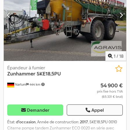
1
/
18
Épandeur à fumier
Zunhammer
SKE18,5PU
54 900 €
Nartum
444 km
prix fixe hors TVA
(65 331 € brut)
Demander
Appel
État:
d'occasion
, Année de construction:
2017
, SKE18,5PU 0010
Citerne pompe tandem Zunhammer ECO 0020 en série avec