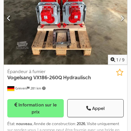
Forme du lobe rotatif : HiFlo - Matériau du lobe rotatif : NBR -
Nombre d'ailettes sur le lobe rotatif : 4 - Matériau de la plaque de
protection : HVSS - Autres éléments de la plaque de protection :
pompe à faible friction, jeu +0,3 mm - Conception de la garniture :
Cartouche GLRD - Disposition de la garniture : simple - Anneau de
blocage 1 matériau : 1.4301 - Pression admissible : 5 bar - Taille du
raccord : DN200/8 pouces Emballage : Longueur : 1200 mm
Largeur : 800 mm Cedey E Uxlopfx Antoha Hauteur : 700 mm Poids
: env. 300 kg
1
/
9
Épandeur à fumier
Vogelsang
VX186-260Q Hydraulisch
Greven
281 km
Information sur le
Appel
prix
État:
nouveau
, Année de construction:
2026
, Visite uniquement
sur rendez-vous. La pompe peut être fournie avec une bride en