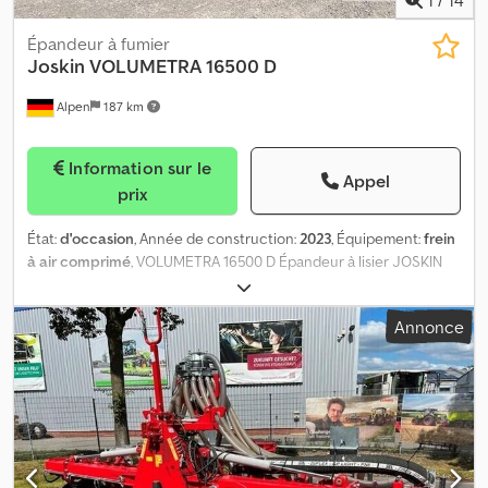
Épandeur à fumier
Joskin
VOLUMETRA 16500 D
Alpen
187 km
Information sur le
Appel
prix
État:
d'occasion
, Année de construction:
2023
, Équipement:
frein
à air comprimé
, VOLUMETRA 16500 D Épandeur à lisier JOSKIN
Première mise en service : 2024 Bras d’aspiration avant Jumbo,
côté droit Pneumatiques : 710/50 R26.5 Suspension hydraulique
Annonce
du timon Pompe à vide Jurop PN155 Attelage à boule K80 Feux de
gabarit à LED Arbre de transmission à cardan grand angle
Walterscheid Système de freinage pneumatique à réglage
automatique de la pression en fonction de la charge Protection
arrière anti-encastrement Essieu suiveur Projecteurs de travail à
LED arrière Chedeziv Dbopfx Antsa Feu tournant Distributeur à
disque déflecteur L’épandeur a principalement été utilisé pour le