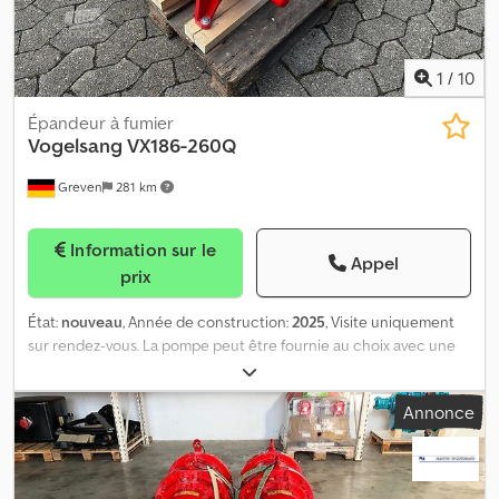
Grue de transfert en 6", montée/descente, droite/gauche,
environ 6 m de long. Uniquement pour la vidange ! - Couvercle à
volet coulissant 600 KTS 30 - Couvercle à volet coulissant 600
pneumatique pour KTS 30 - Lieu de stockage : BNP PARIBAS
1
/
10
LEASE GR Chedpfxezpgrio Antja
Épandeur à fumier
Vogelsang
VX186-260Q
Greven
281 km
Information sur le
Appel
prix
État:
nouveau
, Année de construction:
2025
, Visite uniquement
sur rendez-vous. La pompe peut être fournie au choix avec une
bride en acier ou en acier inoxydable. - Installation de pompage
VX186-260Q - Pompe à lobes rotatifs avec prise de force -
Annonce
Position de montage verticale - Demi-coquille de carter matériau
0.6025 - Demi-coquille de carter type Injection S - Accessoires
demi-coquille matériau : acier - Plaque de protection radiale
matériau : HVSS - Arbre supérieur : P6 - Arbre inférieur : P6 -