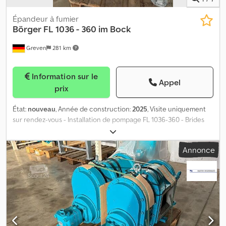
Épandeur à fumier
Börger
FL 1036 - 360 im Bock
Greven
281 km
Information sur le
Appel
prix
État:
nouveau
, Année de construction:
2025
, Visite uniquement
sur rendez-vous - Installation de pompage FL 1036-360 - Brides
acier galvanisées - Pompe à lobes rotatifs - Montée sur châssis
trois points Avec coquilles radiales de protection MIP - Débit 6
Annonce
000 L/min Pression maximale possible 6 bar Passage libre des
billes : diamètre 75 mm Volume de déplacement géométrique : 11,4
L/tr Vitesse d'entraînement jusqu'à 600 tr/min max - Carter Carter
monobloc en fonte grise EN-GJL-250 (GG25) Avec coquilles de
protection radiales faciles à remplacer - Rotors 3 lobes,
hélicoïdaux, fonctionnement quasiment sans pulsation Corps
principaux en EN-GJS-400-15 (GGG40) - Étanchéité d’arbre
Garniture mécanique simple type LW Bagues d’étanchéité