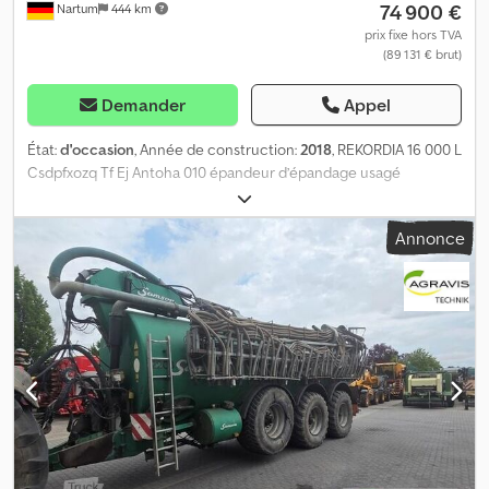
74 900 €
Nartum
444 km
prix fixe hors TVA
(89 131 € brut)
Demander
Appel
État:
d'occasion
, Année de construction:
2018
, REKORDIA 16 000 L
Csdpfxozq Tf Ej Antoha 010 épandeur d’épandage usagé
Rekordia 16 000 LPW 020 avec station d’amarrage Emplacement
de la machine : New Tec Nord Lanken, Leineweberring 8
Annonce