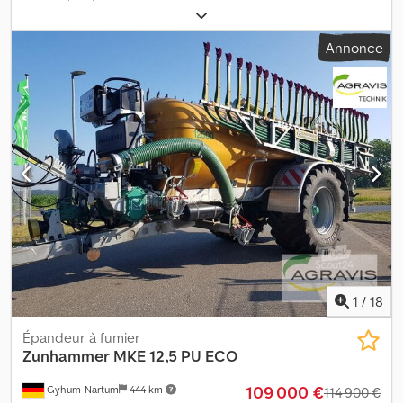
accessoires 0030 de Zunhammer 0040 N° 20160307982 0050
Farmlandfix 15 m 0060 2 coupures de largeur 0070 2 soupapes
Annonce
auxiliaires commande électrique Codpfjzqp I Aox Anteha 0080
Bypass dans la conduite de pression 0090 Fonction télescopique
Farmlandfix 0100 2 projecteurs de travail LED 0110 Attelage
inférieur 4 t 0120 Suspension pneumatique tandem 0130
Direction forcée électrique 0140 Barre de lubrification tandem
0150 Pneumatiques 650/65R30,5 0160 Garde-boue tandem 0170
Protection anti-encastrement arrière 0180 Pompe VX 260Q 0190
Boîte angulaire 1, 6:1 0200 Boîte à pierres angulaire 8" 0210
Aspiration supplémentaire à gauche 0220 Raccord pression pour
Ecoliner 0230 Manomètre jusqu'à 1 bar, 1:128 0240 Manomètre
jusqu'à 10 bar 0250 Bac pour flexible d’aspiration 0260 Anneau
d’attelage 0270 Arbre à cardan WW
1
/
18
Épandeur à fumier
Zunhammer
MKE 12,5 PU ECO
109 000 €
Gyhum-Nartum
444 km
114 900 €