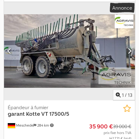
inoxydable, moyennant un supplément. - Installation de pompage
Annonce
FL 1036 - Gamme de produits BLUEline - Version légère Classic
env. 190kg - Carter monobloc en aluminium - Plaques de
protection axiales du carter en métal dur (avec usinage) -
Coques de protection radiales du carter en métal dur (MIP) -
Rotor à 3 lobes - Composants de base en aluminium Chsdex
Enntspfx Antsa - OMT-250SAE-RS - Moteur hydraulique Danfoss
OMT 250 - Raccords R 3/4 avec perçage pour capteur - Bride
rectangulaire FL 1036 en acier inoxydable - Emballage Longueur
1200mm Largeur 800mm Hauteur 700mm Poids env. 200kg
1
/
13
Épandeur à fumier
garant Kotte
VT 17500/5
35 900 €
Meschede
284 km
39 000 €
prix fixe hors TVA
(42 721 € brut)