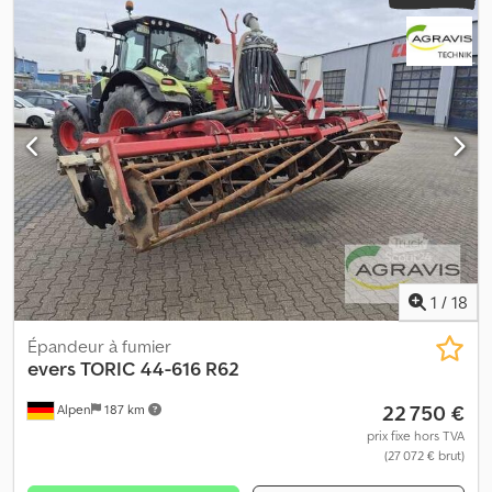
réglables, 0060 Dents avec pointes interchangeables, 0070
Disques bombés, 0080 Double sortie lisier avec éclairage 12 volts,
0090 Répartiteur de lisier Vogelsang DMX, 0100 2 roues de
support pneumatiques, Cjdpew R Hdpsfx Antjha 0110 Système
d'éclairage, panneaux de signalisation
1
/
18
Épandeur à fumier
evers
TORIC 44-616 R62
22 750 €
Alpen
187 km
prix fixe hors TVA
(27 072 € brut)