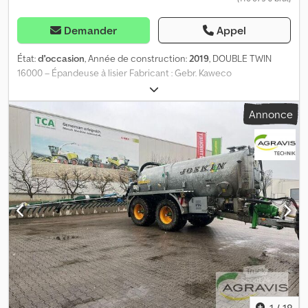
Demander
Appel
État:
d'occasion
, Année de construction:
2019
, DOUBLE TWIN
16000 – Épandeuse à lisier Fabricant : Gebr. Kaweco
Pneumatiques : 4 x 650/85 R38 Bras d’aspiration à droite : 8
pouces Essieu à déport Relevage arrière, mais sans équipements
Annonce
Terminal de commande Müller Touch avec joystick Cedpfx
Aozqpz Nenteha Peinture : vert Fendt Pompe à lobes rotatifs
Börger FL 1036
1
/
18