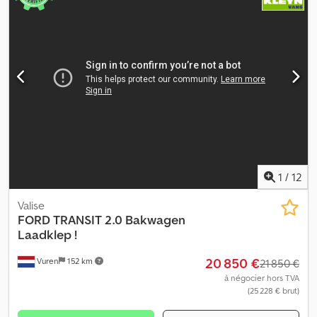
1
/
12
Valise
FORD
TRANSIT 2.0 Bakwagen
Laadklep !
20 850 €
Vuren
152 km
21 850 €
à négocier hors TVA
(25 228 € brut)