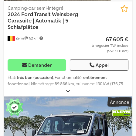
Camping-car semi-intégré
2024 Ford Transit Weinsberg
Carasuite |
Automatik | 5
Schlafplätze
67 605 €
Zemst
52 km
à négocier TVA incluse
(55 872 € net)
Demander
Appel
État:
très bon (occasion)
, Fonctionnalité:
entièrement
fonctionnel
, kilométrage:
89 866 km
, puissance:
130 kW (176,75
ch)
, nombre de lits:
3
, nombre de sièges:
5
, type de carburant:
diesel
, type d'engrenage:
automatique
, couleur:
blanc
,
Annonce
constructeur de châssis:
Ford
, modèle de châssis:
Weinsberg
Carasuite 650 MF 2.3 Mjet
, longueur totale:
6 990 mm
, largeur
totale:
2 320 mm
, hauteur totale:
2 940 mm
, configuration
d'essieux:
2 essieux
, classe d'émission:
Euro 6
, capacité du
réservoir de carburant:
90 l
, poids total:
2 915 kg
, poids en ordre
de marche:
3 500 kg
, position du volant:
gauche
, nombre de