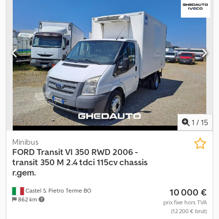
1
/
15
Minibus
FORD
Transit VI 350 RWD 2006 -
transit 350 M 2.4 tdci 115cv chassis
r.gem.
10 000 €
Castel S. Pietro Terme BO
862 km
prix fixe hors TVA
(12 200 € brut)