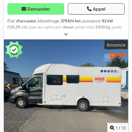
Demander
Appel
État:
d'occasion
, kilométrage:
379 614 km
, puissance:
92 kW
(125,09 ch)
, type de carburant:
diesel
, poids total:
3 500 kg
, poids
maximal de charge:
800 kg
, première immatriculation:
05/2012
,
moteur reconditionné avec garantie 12 mois \ ATP expirée, à
Annonce
renouveler Pour plus d’informations Chodpfx Akovikdgs Dea
1
/
13