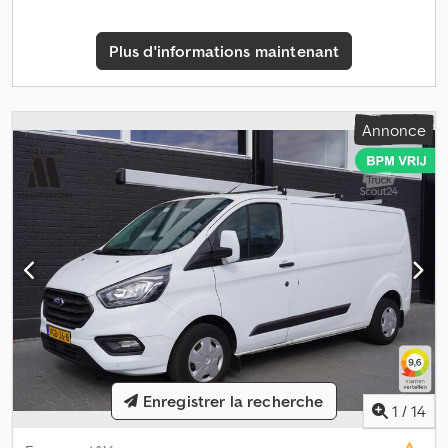
Poids à vide : 1 536 kg Charge utile : 844 kg PTAC : 2 380 kg
Intérieur Couleur de l’intérieur : noir Consommation
Plus d'informations maintenant
Consommation moyenne de carburant : 4,6 l/100 km
Consommation de carburant en ville : 5 l/100 km Consommation
de carburant sur route : 4,4 l/100 km Entretien, historique et état
Nombre de propriétaires : 2 Contrôle technique (APK) : valide
Annonce
jusqu’au 04.2027 Nombre de clés : 1 (1 télécommande)
Informations financières Renseignez-vous sur les options de
financement (leasing) Sécurité du produit Fabricant : Mazeland
Automotive, Ekkersrijt 2008, 5692BA, SON EN BREUGEL, NL =
Autres options et accessoires = - Prise 12 V - Rétroviseurs
extérieurs chauffants - Kit mains libres - Vitres électriques avant -
Répartition électronique de la force de freinage - Airbag
conducteur - Verrouillage centralisé à distance - Portes arrière
Csdpfx Aozrw H Aek Djha - Habillage en bois - Siège conducteur
réglable en hauteur - Siège conducteur réglable en hauteur -
Plateau de chargement - Soutien lombaire - Accoudoir central
avant - Volant multifonction - Antibrouillards - Assistance au
freinage d’urgence - Antidémarrage - Pare-chocs de la couleur
Enregistrer la recherche
1
/
14
de la carrosserie - Chauffage du pare-brise - Cloison de
séparation