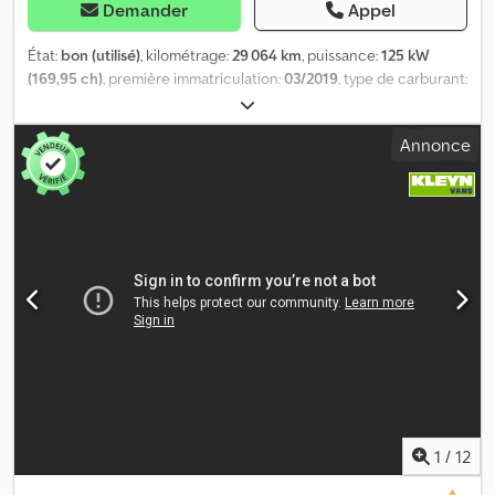
Demander
Appel
État:
bon (utilisé)
, kilométrage:
29 064 km
, puissance:
125 kW
(169,95 ch)
, première immatriculation:
03/2019
, type de carburant:
diesel
, dimension des pneus:
195/75R16
, configuration d'essieux:
4x2
, empattement:
3 500 mm
, carburant:
diesel
, couleur:
blanc
,
Annonce
cabine conducteur:
cabine courte
, type d'engrenage:
mécanique
, nombre de vitesses:
6
, classe d'émission:
Euro 6
,
suspension:
autre
, nombre de sièges:
3
, longueur totale:
5 500
mm
, largeur totale:
2 150 mm
, hauteur totale:
3 120 mm
, Année de
construction:
2019
, Équipement:
ABS, Apple CarPlay, Bluetooth,
climatisation, contrôle de traction, régulateur de vitesse,
régulation électrique des vitres, rétroviseur électrique, système
de navigation, verrouillage centralisé
, = Options et accessoires
supplémentaires = - Rétroviseurs chauffants - Tachygraphe
(enregistreur) - Lampe halogène - Manuel - Radio/cassette -
Assistance au maintien de la trajectoire - Tissu = Remarques =
Configuration : 4x2, pneus jumelés, charge utile : 1350 kg, poids à
vide : 2150 kg, poids total autorisé en charge (PTAC) : 3500 kg, type
de cabine : cabine simple, régulateur de vitesse, tachygraphe
1
/
12
(enregistreur), climatisation, nombre d’airbags : 1, aide au