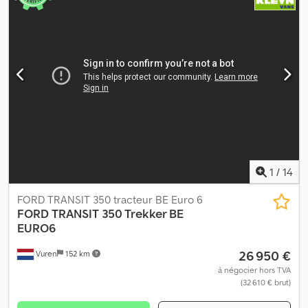
1
/
14
FORD TRANSIT 350 tracteur BE Euro 6
FORD
TRANSIT 350 Trekker BE
EURO6
26 950 €
Vuren
152 km
à négocier hors TVA
(32 610 € brut)