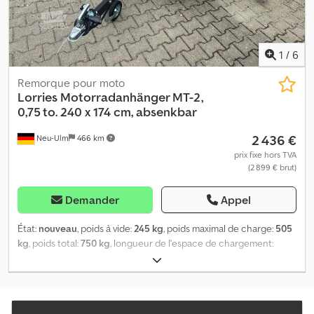
1
/
6
Remorque pour moto
Lorries Motorradanhänger MT-2,
0,75 to. 240 x 174 cm, absenkbar
2 436 €
Neu-Ulm
466 km
prix fixe hors TVA
(2 899 € brut)
Demander
Appel
État:
nouveau
, poids à vide:
245 kg
, poids maximal de charge:
505
kg
, poids total:
750 kg
, longueur de l'espace de chargement:
2 400 mm
, largeur de l’espace de chargement:
1 740 mm
, couleur:
autre
, hauteur de construction:
960 mm
, largeur de travail:
2 400
mm
, Équipement:
treuil à câble
, Fabricant : Lorries Type :
Remorque pour motos MT-2, couleur argent Poids total autorisé :