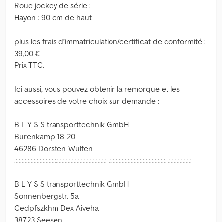
Roue jockey de série :
Hayon : 90 cm de haut
plus les frais d’immatriculation/certificat de conformité :
39,00 €
Prix TTC.
Ici aussi, vous pouvez obtenir la remorque et les
accessoires de votre choix sur demande :
B L Y S S transporttechnik GmbH
Burenkamp 18-20
46286 Dorsten-Wulfen
.:.:.:.:.:.:.:.:.:.:.:.:.:.:.:.:.:.:.:.:.:.:.:.:.:.:.:.:.:.:.: .:.:.:.:.:.:.:.:.:.:.:.:.:.:.:.:.:.:.:.:.:.:.:.:.:.:.:.:
B L Y S S transporttechnik GmbH
Sonnenbergstr. 5a
Cedpfszkhm Dex Aiveha
38723 Seesen