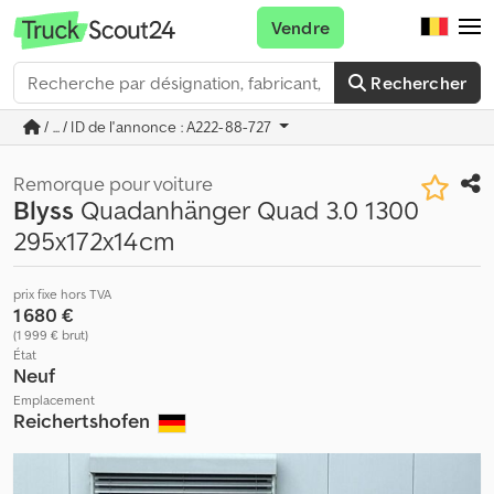
Vendre
Rechercher
/ ... / ID de l'annonce : A222-88-727
Remorque pour voiture
Blyss
Quadanhänger Quad 3.0 1300
295x172x14cm
prix fixe hors TVA
1 680 €
(1 999 € brut)
État
Neuf
Emplacement
Reichertshofen