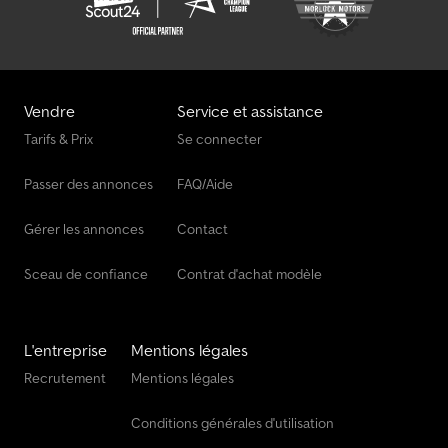
galvanisé et peint à la poudre, non freiné, garantie incluse, pour le
transport de deux motos, 2 x cale-moto, réglable, angle
d’inclinaison faible, 8 points d’arrimage, plancher de chargement
fermé avec plaque en aluminium à reliefs, homologation 100 km/h.
Vendre
Service et assistance
Tarifs & Prix
Se connecter
Passer des annonces
FAQ/Aide
Gérer les annonces
Contact
Sceau de confiance
Contrat d'achat modèle
L'entreprise
Mentions légales
Recrutement
Mentions légales
Conditions générales d'utilisation