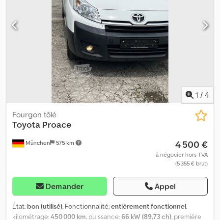
1
/
4
Fourgon tôlé
Toyota
Proace
4 500 €
München
575 km
à négocier hors TVA
(5 355 € brut)
Demander
Appel
État:
bon (utilisé)
, Fonctionnalité:
entièrement fonctionnel
,
kilométrage:
450 000 km
, puissance:
66 kW (89,73 ch)
, première