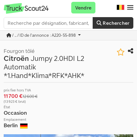
Vendre
Rechercher
/ ... / ID de l'annonce : A220-55-898
Fourgon tôlé
Citroën
Jumpy 2.0HDI L2
Automatik
*1.Hand*Klima*RFK*AHK*
prix fixe hors TVA
11 700 €
12 600 €
(13 923 € brut)
État
Occasion
Emplacement
Berlin