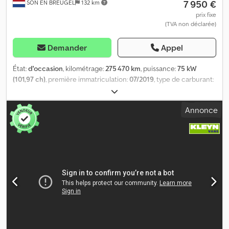
7 950 €
SON EN BREUGEL
132 km
prix fixe
(TVA non déclarée)
Demander
Appel
État:
d'occasion
, kilométrage:
275 470 km
, puissance:
75 kW
(101,97 ch)
, première immatriculation:
07/2019
, type de carburant:
diesel
, configuration d'essieux:
4x2
, empattement:
2 920 mm
,
carburant:
diesel
, Émissions de CO₂:
168 g/km
, capacité du
Annonce
réservoir de carburant:
69 l
, couleur:
blanc
, type d'engrenage:
mécanique
, nombre de vitesses:
6
, classe d'émission:
Euro 6
,
nombre de sièges:
3
, longueur totale:
4 610 mm
, largeur totale:
1 920 mm
, hauteur totale:
1 950 mm
, Année de construction:
2019
,
Équipement:
ABS, Bluetooth, airbag, attelage de remorque,
climatisation, direction assistée, historique complet d'entretien,
ordinateur de bord, porte coulissante, programme
électronique de stabilité (ESP), régulateur de vitesse,
régulation électrique des vitres, rétroviseur électrique, système
start-stop, verrouillage centralisé
, Informations générales
Nombre de portes : 5 Gamme de modèles : avril 2019 - juin 2021