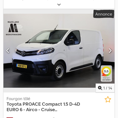
immatriculation:
07/2015
, type de carburant:
diesel
, type
d'engrenage:
mécanique
, Équipement:
climatisation
, Véhicule
Annonce
allemand. Les informations fournies dans l'annonce, sur Internet,
les étiquettes de prix et les images constituent des descriptions
sans engagement et ne sont pas considérées comme des
caractéristiques garanties. Nous déclinons toute responsabilité
pour les erreurs de saisie ou de transmission de données. Seuls
les accords figurant dans le contrat de vente font foi. Dcsdoyx If
Sspfx Ai Sok
1
/
14
Fourgon tôlé
Toyota
PROACE Compact 1.5 D-4D
EURO 6 - Airco - Cruise...