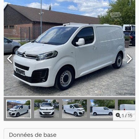
1
/
15
Données de base