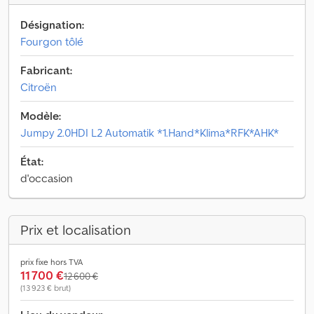
Désignation:
Fourgon tôlé
Fabricant:
Citroën
Modèle:
Jumpy 2.0HDI L2 Automatik *1.Hand*Klima*RFK*AHK*
État:
d'occasion
Prix et localisation
prix fixe hors TVA
11 700 €
12 600 €
(13 923 € brut)