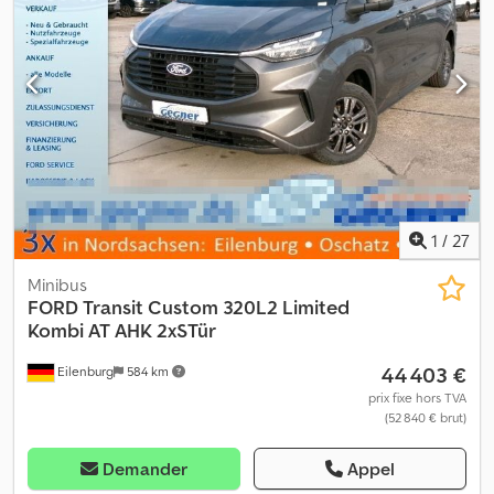
915 kg, hauteur de déversement : 2 633 mm, CABINE OUVERTE
* Système de surveill
avec VITRES LATÉRALES COULISSANTES, ROPS / FOPS, système
d’éclairage, PHARES DE TRAVAIL (avant), siège confort, crochets
d’arrimage et de transport, pneus : PNEUS TOUT-TERRAIN (27 x
10,50 - 15), usure env. 80 %. Dimensions de transport : longueur :
env. 2 800 mm (env. 2 260 mm sans godet), largeur : env. 1 250 mm,
hauteur : env. 1 960 mm. ∗∗∗ POSSIBILITÉ DE FINANCEMENT /
TRANSPORT À PRIX AVANTAGEUX (MONDIAL) / EN CAS D’EXPORT,
SEUL LE PRIX NET EST À RÉGLER (!) ∗∗∗ © pb Dcodpoylkxmjfx
Apdok
1
/
27
Minibus
FORD
Transit Custom 320L2 Limited
Kombi AT AHK 2xSTür
44 403 €
Eilenburg
584 km
prix fixe hors TVA
(52 840 € brut)
Demander
Appel