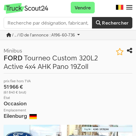
Vendre
Rechercher
/ ... / ID de l'annonce : A196-60-736
Minibus
FORD
Tourneo Custom 320L2
Active 4x4 AHK Pano 19Zoll
prix fixe hors TVA
51 966 €
(61 840 € brut)
État
Occasion
Emplacement
Eilenburg