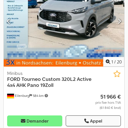
1
/
20
Minibus
FORD
Tourneo Custom 320L2 Active
4x4 AHK Pano 19Zoll
51 966 €
Eilenburg
584 km
prix fixe hors TVA
(61 840 € brut)
Demander
Appel