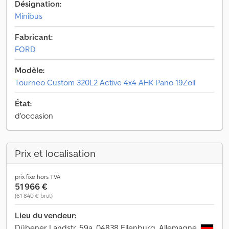
Désignation:
Minibus
Fabricant:
FORD
Modèle:
Tourneo Custom 320L2 Active 4x4 AHK Pano 19Zoll
État:
d'occasion
Prix et localisation
prix fixe hors TVA
51 966 €
(61 840 € brut)
Lieu du vendeur:
Dübener Landstr. 59a, 04838 Eilenburg, Allemagne