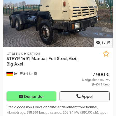
1
/
15
Châssis de camion
STEYR
1491, Manual, Full Steel, 6x4,
Big Axel
7 900 €
Selm
249 km
à négocier hors TVA
(9 401 € brut)
Demander
Appel
État:
d'occasion
, Fonctionnalité:
entièrement fonctionnel
,
kilométrage:
318 661 km
, puissance:
205,94 kW (280,00 ch)
, type