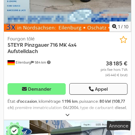
1
/
10
Fourgon tôlé
STEYR
Pinzgauer 716 MK 4x4
Aufstelldach
38 185 €
Eilenburg
584 km
prix fixe hors TVA
(45 440 € brut)
Demander
Appel
État:
d'occasion
, kilométrage:
1 196 km
, puissance:
80 kW (108,77
ch)
, première immatriculation:
04/2004
, type de carburant:
diesel
,
poids total:
3 500 kg
, couleur:
vert
, type d'engrenage:
automatique
, classe d'émission:
Euro 3
, nombre de sièges:
2
,
Annonce
Équipement:
ABS, transmission intégrale
, 0782. GW190006255
BAE Systems Pinzgauer 4x4 Direction assistée ABS Boîte