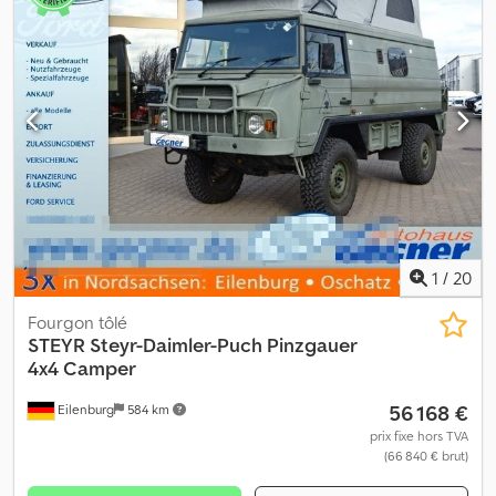
automatique ZF 2,5L VW TDI Csdpfx Apjqzvd Aonorf ----Sous
réserve d’erreurs et de vente préalable.
1
/
20
Fourgon tôlé
STEYR
Steyr-Daimler-Puch Pinzgauer
4x4 Camper
56 168 €
Eilenburg
584 km
prix fixe hors TVA
(66 840 € brut)