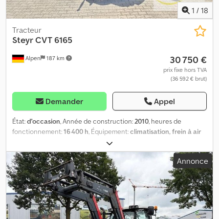
1
/
18
Tracteur
Steyr
CVT 6165
30 750 €
Alpen
187 km
prix fixe hors TVA
(36 592 € brut)
Demander
Appel
État:
d'occasion
, Année de construction:
2010
, heures de
fonctionnement:
16 400 h
, Équipement:
climatisation, frein à air
comprimé, prise de force avant
, CVT 6165 Steyer CVT6165
d'occasion 010 Pneus avant 540/65 R 30/40% 020 Pneus arrière
Annonce
650/65 R 42/30% Csdpfx Aeydr Tvspnerf 030 Système de freinage
pneumatique 040 Climatisation 050 Hydraulique avant 060 5
distributeurs 070 Essieu cannelé 080 Essieu suspendu