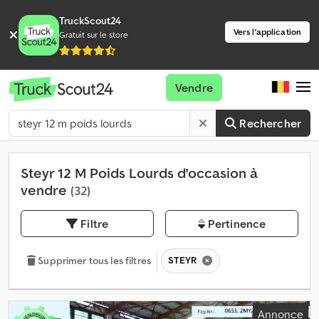
TruckScout24
Vers l'application
Gratuit sur le store
Vendre
Rechercher
Steyr 12 M Poids Lourds d'occasion à
vendre
(32)
Filtre
Pertinence
STEYR
Supprimer tous les filtres
Annonce