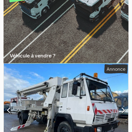
réglable en hauteur_____Puissance : env. 770 chPuissance : 117
chFreins pneumatiques pour remorqueTimonChargeur frontal,
lieu de stockage : client Crodpfx Apox Ipw Usnjf
Véhicule à vendre ?
Créer une annonce
Annonce