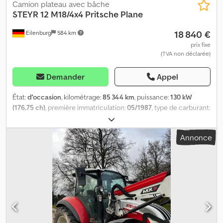
Camion plateau avec bâche
STEYR
12 M18/4x4 Pritsche Plane
18 840 €
Eilenburg
584 km
prix fixe
(TVA non déclarée)
Demander
Appel
État:
d'occasion
, kilométrage:
85 344 km
, puissance:
130 kW
(176,75 ch)
, première immatriculation:
05/1987
, type de carburant:
diesel
, poids total:
11 500 kg
, configuration d'essieux:
2 essieux
,
couleur:
brun
, type d'engrenage:
mécanique
, Équipement:
Annonce
transmission intégrale
, Sous réserve d’erreurs et de vente
préalable ! Numéro interne : 1102. 2MY3072 ---- ÉQUIPEMENT
Bâche Plateau Crsdpfx Aozax Rmspnef Transmission intégrale ... et
bien plus encore. ---- Le véhicule est vendu dans l’état, non
préparé ! Livraison dans toute l’Allemagne possible, moyennant
supplément. Sous réserve d’erreurs et de vente préalable. Nous
reprenons volontiers votre véhicule en reprise. Financement /
Leasing également possible sans apport ! Vous avez des
questions ? Nous vous conseillons volontiers !