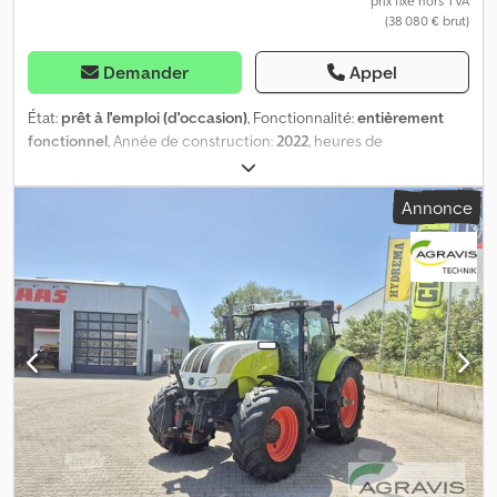
prix fixe hors TVA
(38 080 € brut)
Demander
Appel
État:
prêt à l'emploi (d'occasion)
, Fonctionnalité:
entièrement
fonctionnel
, Année de construction:
2022
, heures de
fonctionnement:
357 h
, puissance:
43 kW (58,46 ch)
, type de
carburant:
diesel
, première immatriculation:
09/2022
, couleur:
Annonce
autre
, Offre commerciale : Sur mandat client, nous proposons :
Tracteur STEYR modèle Kompakt 4055S 43 kW / 69 ch – 3 387 cm³
cylindrée – Diesel – Première mise en circulation 02/09/2022 –
357 heures de fonctionnement – TVA récupérable - Pour plus de
détails, voir également les photos originales Cjdjy Ndcuepfx Apnjrf
Prenez rendez-vous pour une visite.