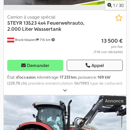
1
/
30
Camion à usage spécial
STEYR
13S23 4x4 Feuerwehrauto,
2.000 Liter Wassertank
13 500 €
Bruck-Waasen
716 km
prix fixe
(TVA non déclarée)
Demander
Appel
État:
d'occasion
, kilométrage:
17 233 km
, puissance:
169 kW
(229,78 ch)
, première immatriculation:
04/1993
, type de carburant:
diesel
, configuration d'essieux:
2 essieux
, couleur:
rouge
, type
d'engrenage:
mécanique
, Steyr 13S23 4x4, camion de pompiers,
Annonce
réservoir d'eau de 2 litres, pompe haute pression Tout en un coup
d'œil · Première immatriculation : 28.04.19 · Moteur : 230 ch / 171 kW
· Kilométrage : 17 233 km · Empattement : 3 mm · Couleur : rouge ·
Boîte de vitesses : manuelle · Pneus : Axe 1 : 10 R 22,5 Axe 2 : 10 R
22,5 Remarque : disponible immédiatement Équipement spécial