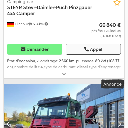
Camping-car
STEYR
Steyr-Daimler-Puch Pinzgauer
4x4 Camper
66 840 €
Eilenburg
584 km
prix fixe TVA incluse
(56 168 € net)
Demander
Appel
État:
d'occasion
, kilométrage:
2 660 km
, puissance:
80 kW (108,77
ch)
, nombre de lits:
4
, type de carburant:
diesel
, type d'engrenage:
automatique
, couleur:
vert
, première immatriculation:
04/2004
,
longueur totale:
4 530 mm
, largeur totale:
1 800 mm
, hauteur
Annonce
totale:
2 100 mm
, configuration d'essieux:
2 essieux
, classe
d'émission:
Euro 3
, poids total:
3 500 kg
, Équipement:
chauffage
de stationnement, transmission intégrale
, Pinzgauer 4x4
Direction assistée ABS Credpfoqd T N Esx Apnjf Boîte
automatique Conversion réalisée par Bus-4-Fun en camping-car
comprenant, entre autres, une banquette-lit REIMO 3 places, un
chauffage stationnaire et un réchaud à gaz. Transformation par
Abenteuertechnik avec toit relevable / toit de couchage / toit