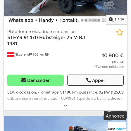
1
/
15
Plate-forme élévatrice sur camion
STEYR
91 .170 Hubsteiger 25 M BJ
1981
10 900 €
St.Lorenz
708 km
prix fixe
(TVA non déclarée)
Demander
Appel
État:
d'occasion
, kilométrage:
91 190 km
, puissance:
92 kW (125,09
ch)
, première immatriculation:
06/1981
, type de carburant:
diesel
,
poids total:
16 000 kg
, configuration d'essieux:
2 essieux
, couleur:
blanc
, type d'engrenage:
mécanique
, * Steyr 91.170 4x2 *
Annonce
Plateforme élévatrice jusqu’à 25 mètres * Boîte de vitesses
manuelle * Suspension à ressorts à lames * Numéro de châssis :
8910841394 * Type de moteur : 612603313 * Puissance : 92 kW *