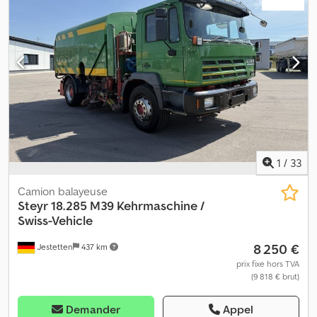
Cylindrée : 6595 cm³ * Poids à vide : 13 795 kg * Poids total
autorisé en charge (PTAC) : 16 000 kg * Empattement : 5600 mm *
Longueur du véhicule : 11 700 mm * Largeur du véhicule : 2500
mm * Hauteur du véhicule : 3450 mm * Pneus : 11 R 22,5 * Soumis à
la TVA sur la marge Crjdpfokq Ap Eox Apnsf * Toutes les
informations sont données sans garantie Tél./WhatsApp :
1
/
33
Camion balayeuse
Steyr
18.285 M39 Kehrmaschine /
Swiss-Vehicle
8 250 €
Jestetten
437 km
prix fixe hors TVA
(9 818 € brut)
Demander
Appel