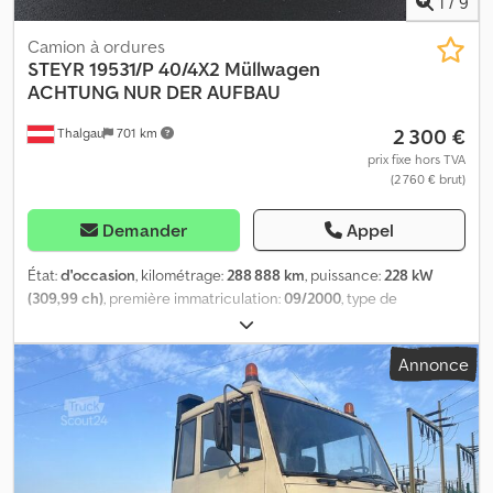
1
/
9
Camion à ordures
STEYR
19531/P 40/4X2 Müllwagen
ACHTUNG NUR DER AUFBAU
2 300 €
Thalgau
701 km
prix fixe hors TVA
(2 760 € brut)
Demander
Appel
État:
d'occasion
, kilométrage:
288 888 km
, puissance:
228 kW
(309,99 ch)
, première immatriculation:
09/2000
, type de
carburant:
diesel
, poids total:
18 000 kg
, configuration d'essieux:
2
essieux
, prochaine inspection (TÜV):
09/2025
, couleur:
jaune
, type
Annonce
d'engrenage:
mécanique
, classe d'émission:
euro2
, Année de
construction:
2000
, Équipement:
ABS, climatisation
, Carrosserie
de camion à lames en bon état. Nous ne vendons que la
structure, pas le camion complet. Merci de lire attentivement.
Cjdpfx Aeyd Tc Sspnsrf