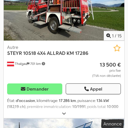
1
/
15
Autre
STEYR
10S18 4X4 ALLRAD KM 17286
13 500 €
Thalgau
701 km
prix fixe
(TVA non déclarée)
Demander
Appel
État:
d'occasion
, kilométrage:
17 286 km
, puissance:
134 kW
(182,19 ch)
, première immatriculation:
10/1991
, poids total:
10 000
kg
, type de carburant:
diesel
, couleur:
rouge
, configuration
d'essieux:
2 essieux
, type d'engrenage:
mécanique
, Année de
Annonce
construction:
1991
, Équipement:
ABS, chauffage de