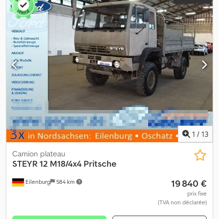
1
/
13
Camion plateau
STEYR
12 M18/4x4 Pritsche
19 840 €
Eilenburg
584 km
prix fixe
(TVA non déclarée)