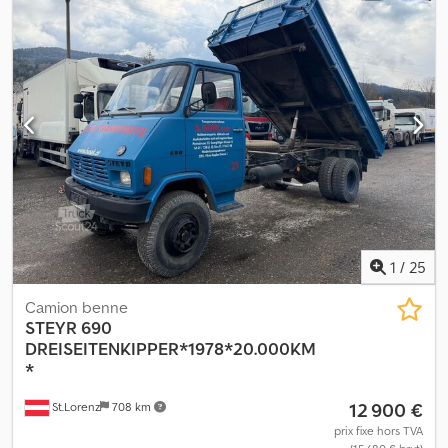
stationnement, transmission intégrale
, Camion-citerne à mousse
avec pompe à incendie, capacité de 2000 litres, 9 places,
empattement de 3700 mm, différence de taux d'imposition
appliquée. Crodpfxsyd S Awj Apnsf
1
/
25
Camion benne
STEYR
690
DREISEITENKIPPER*1978*20.000KM
*
12 900 €
St.Lorenz
708 km
prix fixe hors TVA