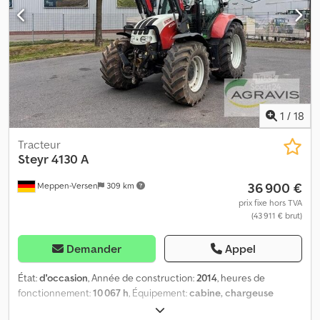
1
/
18
Tracteur
Steyr
4130 A
36 900 €
Meppen-Versen
309 km
prix fixe hors TVA
(43 911 € brut)
Demander
Appel
État:
d'occasion
, Année de construction:
2014
, heures de
fonctionnement:
10 067 h
, Équipement:
cabine, chargeuse
frontal, prise de force avant, transmission intégrale
, 4130 A 0010