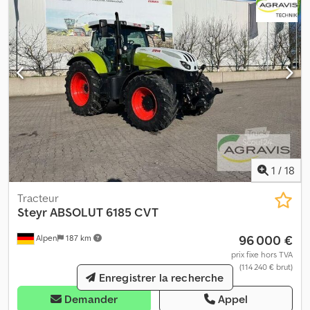
1
/
18
Tracteur
Steyr
ABSOLUT 6185 CVT
96 000 €
Alpen
187 km
prix fixe hors TVA
(114 240 € brut)
Enregistrer la recherche
Demander
Appel