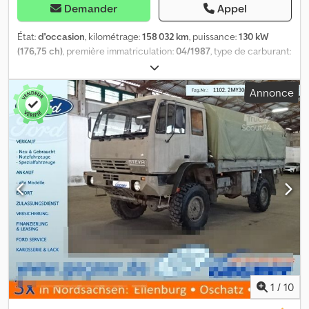
Demander
Appel
État:
d'occasion
, kilométrage:
158 032 km
, puissance:
130 kW
(176,75 ch)
, première immatriculation:
04/1987
, type de carburant:
diesel
, poids total:
11 500 kg
, configuration d'essieux:
2 essieux
,
couleur:
brun
, type d'engrenage:
mécanique
, Équipement:
Annonce
transmission intégrale
, Erreurs et ventes intermédiaires
réservées ! Numéro interne : 0633. 2MY2407 ---- ÉQUIPEMENT
Châssis pour bâche Codpsh Udydsfx Apnsrf Plateau Transmission
intégrale... et bien d'autres encore. ---- Le véhicule n'a pas été
remis à neuf ! Livraison possible dans toute l'Allemagne
moyennant un supplément. Erreurs et ventes intermédiaires
réservées. Nous reprenons volontiers votre véhicule.
Financement / location possible, même sans acompte ! Vous avez
d'autres questions ? Nous serons heureux de vous conseiller !
1
/
10