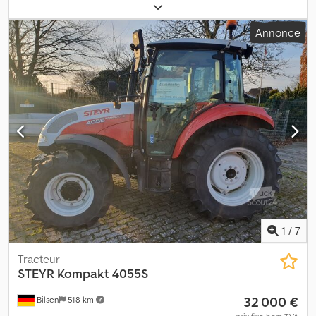
de carburant:
diesel
, Année de construction:
1988
, Steyr 1491 /
Châssis / - Boîte de vitesses manuelle - Suspension à lames
Annonce
(avant/arrière) - Moteur Steyr 6 cylindres - 3 essieux - 6x4 - Essieu
renforcé - Pompe hydraulique Cedpfsym Uvxsx Apnjrf - Bon état
Sous réserve d'erreurs et de vente préalable.
1
/
7
Tracteur
STEYR
Kompakt 4055S
32 000 €
Bilsen
518 km