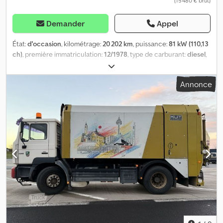
(15 480 € brut)
Demander
Appel
État:
d'occasion
, kilométrage:
20 202 km
, puissance:
81 kW (110,13
ch)
, première immatriculation:
12/1978
, type de carburant:
diesel
,
poids total:
10 200 kg
, configuration d'essieux:
2 essieux
,
prochaine inspection (TÜV):
12/2026
, type d'engrenage:
Annonce
mécanique
, Année de construction:
1978
, * Steyr 690.110/043
benne trilatérale * 20 000 KM d'origine * Poids à vide : 5 220 kg –
Poids total : 10 200 kg * Empattement : 4 300 mm – Charge utile : 4
910 kg Cjdsyw Enzspfx Apnerf * Cylindrée : 5 976 cm³ – Puissance :
81 kW * Longueur intérieure de la benne : 4,18 m * Largeur
intérieure de la benne : 2,33 m * Hauteur des ridelles : 0,40 m *
Toutes les informations sans garantie * Sous réserve d'erreur et
de vente préalable * Numéro interne : 57