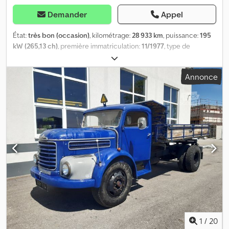
Demander
Appel
État:
très bon (occasion)
, kilométrage:
28 933 km
, puissance:
195
kW (265,13 ch)
, première immatriculation:
11/1977
, type de
carburant:
diesel
, configuration d'essieux:
6x6
, carburant:
diesel
,
capacité du réservoir de carburant:
16 000 l
, couleur:
rouge
,
Annonce
cabine conducteur:
cabine courte
, type d'engrenage:
mécanique
, nombre de vitesses:
6
, Année de construction:
1977
,
Équipement:
ABS, phares antibrouillard
, = Plus d'options et
d'accessoires = - Lecteur radio/cassette - Lecteur radio/CD
Csdpsymrqtofx Apnerf - Limiteur de vitesse - Ressort à lames =
Remarques = 1490761236780 = Plus d'informations = Essieu avant:
Direction Essieu arrière 1: Roues jumelées Essieu arrière 2: Roues
jumelées État technique: très bon État optique: très bon
1
/
20