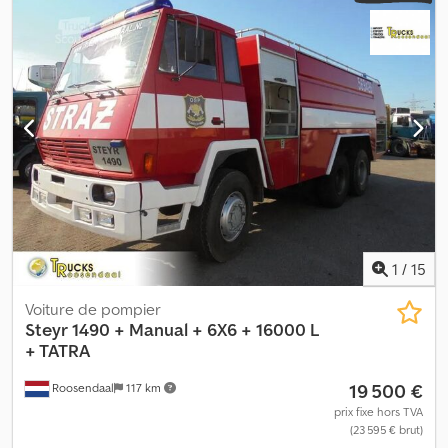
de l'espace de chargement:
1 400 mm
, Équipement:
grue
, Grue : -
---- Grue 4x4 HMF 2230-7 - Télécommande radio - Attelage de
remorque Suspension : Suspension à lames Codpoxpqgkefx
Apnorf
1
/
15
Voiture de pompier
Steyr
1490 + Manual + 6X6 + 16000 L
+ TATRA
19 500 €
Roosendaal
117 km
prix fixe hors TVA
(23 595 € brut)