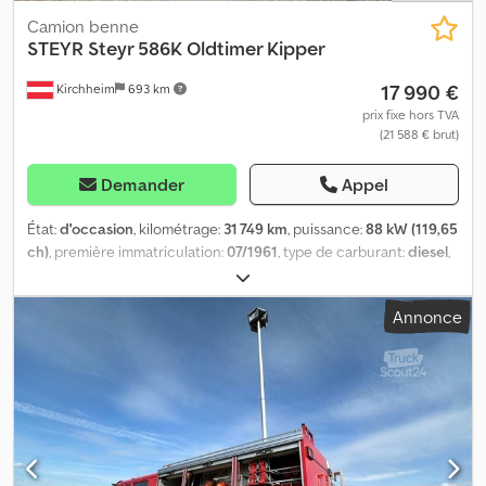
Camion benne
STEYR
Steyr 586K Oldtimer Kipper
17 990 €
Kirchheim
693 km
prix fixe hors TVA
(21 588 € brut)
Demander
Appel
État:
d'occasion
, kilométrage:
31 749 km
, puissance:
88 kW (119,65
ch)
, première immatriculation:
07/1961
, type de carburant:
diesel
,
poids total:
11 000 kg
, configuration d'essieux:
2 essieux
, couleur:
bleu
, type d'engrenage:
mécanique
, longueur de l'espace de
Annonce
chargement:
3 640 mm
, largeur de l’espace de chargement:
2 240
mm
, hauteur de l'espace de chargement:
400 mm
, Année de
construction:
1959
, * La technique fonctionne sans problème *
Le véhicule roule, dirige, freine, la benne fonctionne * Carte grise
autrichienne d'origine incluse * De nombreuses pièces neuves
installées Crjdpfx Apjwkl S Tonjf Infos : Toutes les informations
sont données sans garantie – vente intermédiaire réservée.