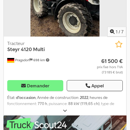
1
/
7
Tracteur
Steyr
4120 Multi
61 500 €
Pragsdorf
698 km
prix fixe hors TVA
(73 185 € brut)
Demander
Appel
État:
d'occasion
, Année de construction:
2022
, heures de
fonctionnement:
770 h
, puissance:
88 kW (119,65 ch)
, type de
carburant:
diesel
, Équipement:
cabine, chargeuse frontal,
climatisation, frein à air comprimé, ordinateur de bord
, Heures
de service : 770, distributeur - double effet (4x), attelage trois
points / attelage arrière, radio, gyrophare, dispositif d'attelage