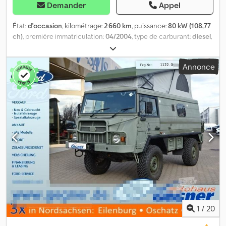
Demander
Appel
État:
d'occasion
, kilométrage:
2 660 km
, puissance:
80 kW (108,77
ch)
, première immatriculation:
04/2004
, type de carburant:
diesel
,
poids total:
3 500 kg
, couleur:
vert
, type d'engrenage:
automatique
, classe d'émission:
Euro 3
, nombre de sièges:
5
,
Annonce
largeur totale:
1 800 mm
, hauteur totale:
2 100 mm
, Équipement:
ABS, chauffage de stationnement, transmission intégrale
,
Pinzgauer 4x4 Direction assistée ABS Boîte automatique
Conversion réalisée par Bus-4-Fun en camping-car, notamment
avec une banquette-lit REIMO 3 places, un chauffage
stationnaire et un réchaud à gaz. Transformation par
Abenteuertechnik avec toit relevable/ toit de couchage/ toit
escamotable en PRV, y compris 2 fenêtres latérales, isolation,
plateforme de couchage avec matelas. Cedpfjqd T N Nox Apnjrf
Sous réserve d’erreurs et de vente intermédiaire.
1
/
20