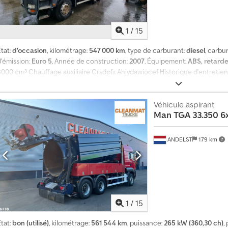
1
/
15
tat:
d'occasion
, kilométrage:
547 000 km
, type de carburant:
diesel
, carbu
d'émission:
Euro 5
, Année de construction:
2007
, Équipement:
ABS, retard
8000 cm³ Chauffage auxiliaire Crsdpfx Ahjydawiocef Historique d'entretie
Véhicule aspirant
Man
TGA 33.350 
ANDELST
179 km
1
/
15
tat:
bon (utilisé)
, kilométrage:
561 544 km
, puissance:
265 kW (360,30 ch)
,