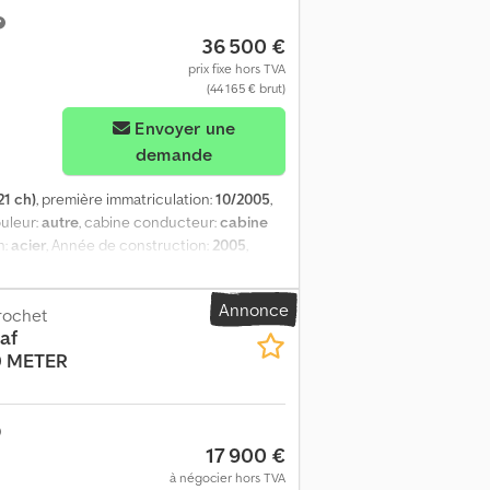
rce
36 500 €
prix fixe hors TVA
(44 165 € brut)
Envoyer une
demande
21 ch)
, première immatriculation:
10/2005
,
ouleur:
autre
, cabine conducteur:
cabine
n:
acier
, Année de construction:
2005
,
ormations = Informations générales Nombre
ns techniques Nombre de cylindres: 6
Annonce
es; Réduction: moyeux réducteurs; Freins:
rochet
af
lées Cjdpfx Ahjzn I T Ejcerf Pratique Grue:
0 METER
 État technique: très bon État optique:
17 900 €
à négocier hors TVA