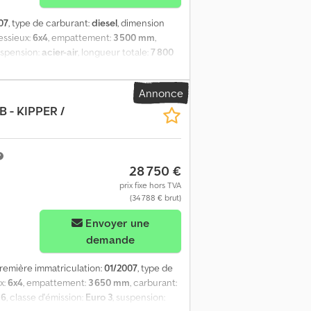
07
, type de carburant:
diesel
, dimension
'essieux:
6x4
, empattement:
3 500 mm
,
uspension:
acier-air
, longueur totale:
7 800
climatisation
, = Plus d'options et
= Plus d'informations = Cjdpfozqh Eaex
Annonce
65R22.5; Direction; Suspension: suspension
B - KIPPER /
spension pneumatique Essieu arrière 2:
acité du moteur: 10.520 cc Poids à vide:
 société = Svp chez vos demandes pas
is 1976, plus que 65.000 vendu/1700 par
28 750 €
t, nous réglons vos transports le plus
s les pieces de rechange /huiles,pneus
prix fixe hors TVA
ect du marche. Regarder sur pour voir notre
(34 788 € brut)
 carrosserie tout equipe. Regarder notre
Envoyer une
demande
première immatriculation:
01/2007
, type de
x:
6x4
, empattement:
3 650 mm
, carburant:
16
, classe d'émission:
Euro 3
, suspension: