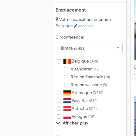
g
4
d
Emplacement
v
Votre localisation reconnue:
Belgique
(modifier)
Circonférence:
Illimité
(5 453)
Belgique
(349)
É
Vlaanderen
(47)
Région flamande
(28)
Région wallonne
(5)
Allemagne
(3 519)
Pays-Bas
(689)
Autriche
(314)
Pologne
(191)
Afficher plus