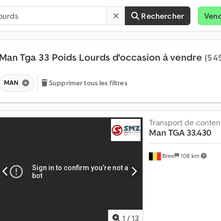
Rechercher
Ven
Man Tga 33 Poids Lourds d'occasion à vendre
(5 4
MAN
Supprimer tous les filtres
Transport de conten
Man
TGA 33.430
Bree
108 km
1
/
13