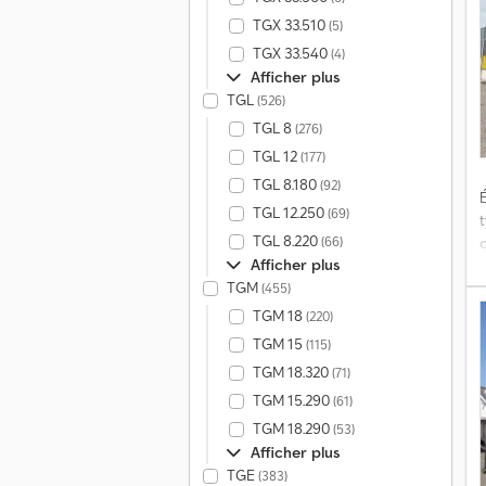
TGX 33.510
(5)
TGX 33.540
(4)
Afficher plus
TGL
(526)
TGL 8
(276)
TGL 12
(177)
TGL 8.180
(92)
É
TGL 12.250
(69)
TGL 8.220
(66)
Afficher plus
TGM
(455)
TGM 18
(220)
f
TGM 15
(115)
TGM 18.320
(71)
TGM 15.290
(61)
TGM 18.290
(53)
Afficher plus
TGE
(383)