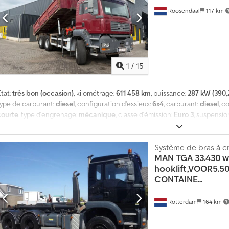
accessoires supplémentaires = - Hydraulique de basculement - Prise de fo
Roosendaal
117 km
1
/
15
tat:
très bon (occasion)
, kilométrage:
611 458 km
, puissance:
287 kW (390,
type de carburant:
diesel
, configuration d'essieux:
6x4
, carburant:
diesel
, c
courte
, type d'engrenage:
mécanique
, classe d'émission:
Euro 3
, suspensio
Équipement:
grue
, Grue Nombre d'extensions hydrauliques: 3 = Plus d'inf
de portes: 2 Cabine: simple Numéro d'immatriculation: 1EUL946 Informatio
Configuration essieu Essieu avant: Direction Essieu arrière 1: Roues jumelé
Système de bras à c
MAN
TGA 33.430 w
reins à disque; Suspension: suspension à lames Essieu arrière 2: Roues jume
hooklift,VOOR5.5
PALFINGER 15002, année de construction 2002, derrière la cabine Condition
CONTAINE...
très bon
Rotterdam
164 km