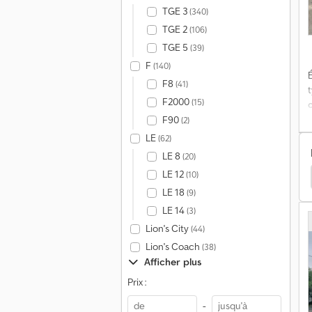
TGE 3
(340)
TGE 2
(106)
TGE 5
(39)
F
(140)
É
F8
(41)
F2000
(15)
t
F90
(2)
LE
(62)
é
LE 8
(20)
LE 12
(10)
âble
Iveco Trakker Poids Lourds
Meiller Autres
LE 18
(9)
D
LE 14
(3)
d
Lion's City
(44)
i
Lion's Coach
(38)
a
Afficher plus
g
e
Prix :
-