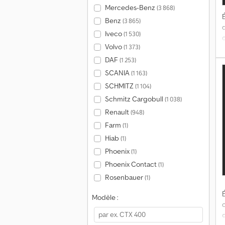
Mercedes-Benz
(3 868)
É
Benz
(3 865)
Iveco
(1 530)
Volvo
(1 373)
DAF
(1 253)
SCANIA
(1 163)
SCHMITZ
(1 104)
Schmitz Cargobull
(1 038)
o
Renault
(948)
a
Farm
(1)
Hiab
(1)
Phoenix
(1)
v
Phoenix Contact
(1)
Rosenbauer
(1)
É
Modèle :