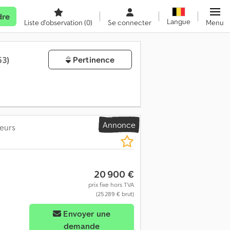
dre
Langue
Liste d'observation
(0)
Se connecter
Menu
53)
Pertinence
Annonce
eurs
20 900 €
prix fixe hors TVA
(25 289 € brut)
Envoyer une
demande