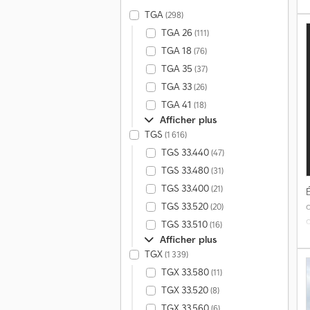
TGA
(298)
TGA 26
(111)
TGA 18
(76)
v
TGA 35
(37)
r
TGA 33
(26)
E
TGA 41
(18)
Afficher plus
TGS
(1 616)
TGS 33.440
(47)
TGS 33.480
(31)
TGS 33.400
(21)
É
TGS 33.520
(20)
TGS 33.510
(16)
Afficher plus
TGX
(1 339)
p
TGX 33.580
(11)
TGX 33.520
(8)
TGX 33.560
(6)