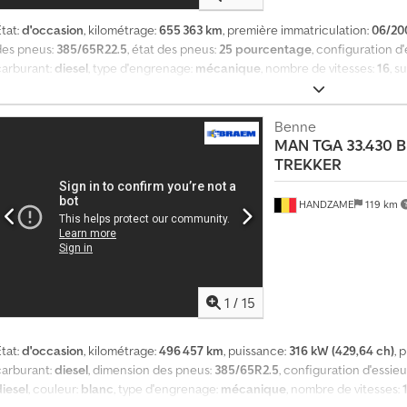
tat:
d'occasion
, kilométrage:
655 363 km
, première immatriculation:
06/20
des pneus:
385/65R22.5
, état des pneus:
25 pourcentage
, configuration d
carburant:
diesel
, type d'engrenage:
mécanique
, nombre de vitesses:
16
, s
mm
, hauteur totale:
3 200 mm
, Année de construction:
2007
, Équipement:
d'accessoires = - Pare-soleil - Radio/Lecteur CD - Tachygraphe numérique 
Ahcorf Sculptures des pneus: 25% Essieu avant: Dimension des pneus: 385/
Benne
MAN
TGA 33.430 B
à lames Essieu arrière 1: Dimension des pneus: 315/80R22.5; Suspension: su
TREKKER
Dimension des pneus: 315/80R22.5; Suspension: suspension pneumatique Cap
8.880 kg Capacité de charge: 17.120 kg PBV: 26.000 kg = Information sur la
ublier le no de stock (8 chiffres) Acheter chez Smz-Smeets & fils : - depu
HANDZAME
119 km
n/grand stock de 1000 véhicules sur place pere au fils - service A-Z comple
efficace et chargements optimales (pas compris) - Nous fournissons toute
(neuf+occ): Nos annonces sont les dernier prix, directement des prix corr
stock et promotions. 130.000m2 de surface et 20.000m2 magasin, garage et
ideo Société: :
1
/
15
tat:
d'occasion
, kilométrage:
496 457 km
, puissance:
316 kW (429,64 ch)
, 
carburant:
diesel
, dimension des pneus:
385/65R2.5
, configuration d'essieu
diesel
, couleur:
blanc
, type d'engrenage:
mécanique
, nombre de vitesses: