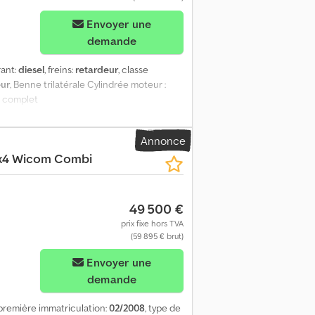
Envoyer une
demande
rant:
diesel
, freins:
retardeur
, classe
eur
, Benne trilatérale Cylindrée moteur :
n complet
Annonce
6x4 Wicom Combi
49 500 €
prix fixe hors TVA
(59 895 € brut)
Envoyer une
demande
 première immatriculation:
02/2008
, type de