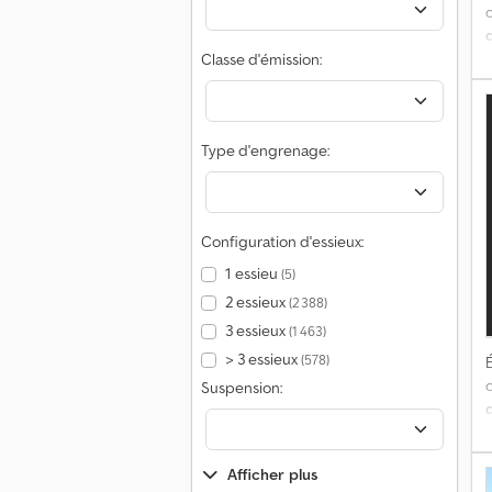
Classe d'émission:
a
a
Type d'engrenage:
s
b
Configuration d'essieux:
p
:
1 essieu
(5)
2 essieux
(2 388)
m
3 essieux
(1 463)
> 3 essieux
(578)
É
S
Suspension:
;
c
p
a
Afficher plus
d