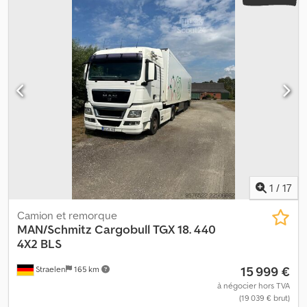
1
/
17
Camion et remorque
MAN/Schmitz Cargobull
TGX 18. 440
4X2 BLS
15 999 €
Straelen
165 km
à négocier hors TVA
(19 039 € brut)