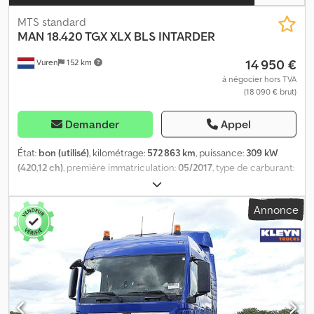
MTS standard
MAN
18.420 TGX XLX BLS INTARDER
14 950 €
Vuren
152 km
à négocier hors TVA
(18 090 € brut)
Demander
Appel
État:
bon (utilisé)
, kilométrage:
572 863 km
, puissance:
309 kW
(420,12 ch)
, première immatriculation:
05/2017
, type de carburant:
diesel
, dimension des pneus:
315/70R22,5
, configuration
d'essieux:
4x2
, empattement:
3 630 mm
, carburant:
diesel
, freins:
Annonce
retardeur
, couleur:
blanc
, cabine conducteur:
cabine courte
,
type d'engrenage:
automatique
, nombre de vitesses:
14
, classe
d'émission:
Euro 6
, suspension:
autre
, longueur totale:
5 850 mm
,
largeur totale:
2 550 mm
, hauteur totale:
3 610 mm
, Année de
construction:
2017
, Équipement:
ABS, Bluetooth, chauffage de
stationnement, climatisation, contrôle de traction, retardeur,
régulateur de vitesse, régulation électrique des vitres,