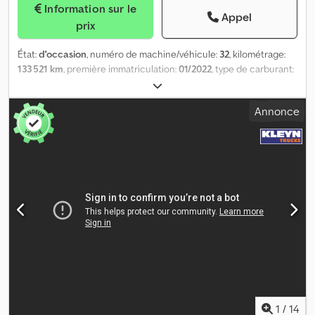
Information sur le
Appel
prix
État:
d'occasion
, numéro de machine/véhicule:
32
, kilométrage:
133 521 km
, première immatriculation:
01/2022
, type de carburant:
diesel
, configuration d'essieux:
4x2
, carburant:
diesel
, classe
d'émission:
Euro 6
, nombre de sièges:
2
, Année de construction:
Annonce
2022
, Tracteur MAN TGX 18470 4x2 Année de fabrication : 2022
Euro 6 Crodpfoyxr Ausx Ac Ajf 133 521 km Cabine couchette Boîte
automatique ID 32 Semi-remorque citerne à gaz Van Hool Type :
1D0003 Année de fabrication : 1999
1
/
14