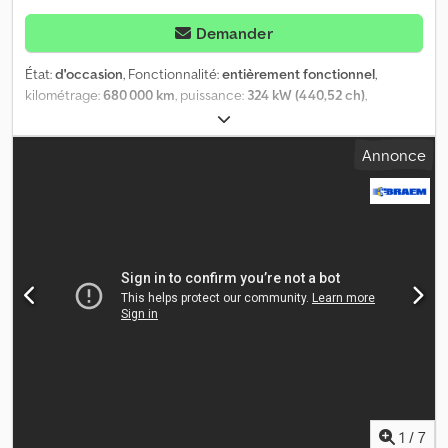
Demander
État:
d'occasion
, Fonctionnalité:
entièrement fonctionnel
,
kilométrage:
680 000 km
, puissance:
324 kW (440,52 ch)
,
première immatriculation:
08/2026
, poids total:
18 000 kg
, type de
carburant:
diesel
, couleur:
blanc
, poids maximal de charge:
18 000
Annonce
kg
, poids à vide:
7 400 kg
, carburant:
diesel
, cabine conducteur:
cabine couchette
, type d'engrenage:
automatique
, classe
d'émission:
Euro 5
, Année de construction:
2011
, Équipement:
ABS, AdBlue, blocage de différentiel, chauffage de
stationnement, climatisation, contrôle de traction,
immatriculation de la voiture, régulateur de vitesse
, Nous
vendons un camion porteur MAN, modèle TGX 18.44, année de
fabrication 2011, avec environ 680 000 km au compteur,
accompagné d’une semi-remorque frigorifique Schmitz
Cargobull, modèle SKO 24, année de fabrication 2008. Les deux
véhicules sont actuellement immatriculés et peuvent être visités
sur rendez-vous. Cedpfozr Nghjx Ac Aorf
1
/
7