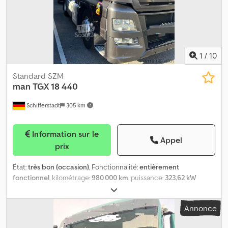
1
/
10
Standard SZM
man
TGX 18 440
Schifferstadt
305 km
Information sur le
Appel
prix
État:
très bon (occasion)
, Fonctionnalité:
entièrement
fonctionnel
, kilométrage:
980 000 km
, puissance:
323,62 kW
(440,00 ch)
, première immatriculation:
06/2016
, type de
carburant:
diesel
, poids total:
18 000 kg
, configuration d'essieux:
Annonce
4x2
, couleur:
gris
, Année de construction:
2016
, Équipement:
ABS,
blocage de différentiel, béquet, chauffage de stationnement,