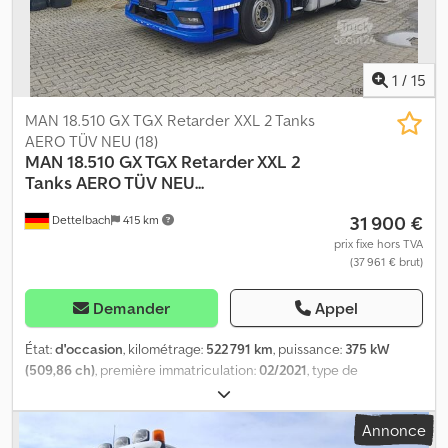
1
/
15
MAN 18.510 GX TGX Retarder XXL 2 Tanks
AERO TÜV NEU (18)
MAN
18.510 GX TGX Retarder XXL 2
Tanks AERO TÜV NEU...
31 900 €
Dettelbach
415 km
prix fixe hors TVA
(37 961 € brut)
Demander
Appel
État:
d'occasion
, kilométrage:
522 791 km
, puissance:
375 kW
(509,86 ch)
, première immatriculation:
02/2021
, type de
carburant:
diesel
, dimension des pneus:
385/55R22,5
,
configuration d'essieux:
4x2
, carburant:
diesel
, freins:
retardeur
,
Annonce
couleur:
bleu
, cabine conducteur:
cabine couchette
, type