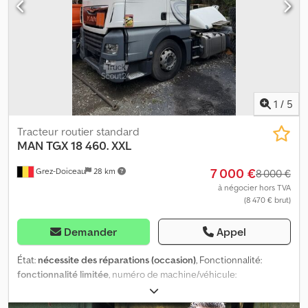
suspension pneumatique Transmission : roues Credpswvq I Rsfx
Ac Asf Poids à vide : 7 634 kg Charge utile : 11 366 kg PTAC : 19 000
kg = Autres options et équipements = - Déflecteur de toit -
Hydraulique de benne - Prise de force (PTO)
1
/
5
Tracteur routier standard
MAN
TGX 18 460. XXL
7 000 €
Grez-Doiceau
28 km
8 000 €
à négocier hors TVA
(8 470 € brut)
Demander
Appel
État:
nécessite des réparations (occasion)
, Fonctionnalité:
fonctionnalité limitée
, numéro de machine/véhicule:
WMA06XZZ3KP114077
, kilométrage:
588 651 km
, première
immatriculation:
06/2018
, poids à vide:
7 383 kg
, dimension des