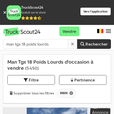
TruckScout24
Vers l'application
Gratuit sur le store
Vendre
Rechercher
Man Tgx 18 Poids Lourds d'occasion à
vendre
(5 450)
Filtre
Pertinence
MAN
Supprimer tous les filtres
Annonce