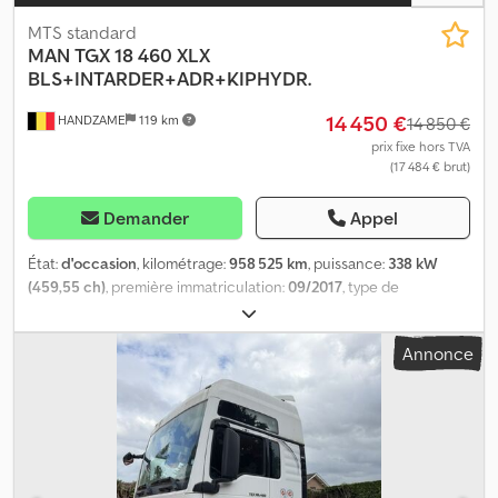
MTS standard
MAN
TGX 18 460 XLX
BLS+INTARDER+ADR+KIPHYDR.
14 450 €
HANDZAME
119 km
14 850 €
prix fixe hors TVA
(17 484 € brut)
Demander
Appel
État:
d'occasion
, kilométrage:
958 525 km
, puissance:
338 kW
(459,55 ch)
, première immatriculation:
09/2017
, type de
carburant:
diesel
, dimension des pneus:
315/80R22,5
,
configuration d'essieux:
4x2
, empattement:
3 600 mm
, carburant:
Annonce
diesel
, freins:
intarder
, couleur:
blanc
, cabine conducteur:
cabine couchette
, type d'engrenage:
automatique
, classe
d'émission:
Euro 6
, suspension:
acier-air
, Année de construction:
2017
, Équipement:
béquet, climatisation, réfrigérateur,
régulation électrique des vitres, système de navigation
,
Dimension des pneus : 315/80R22,5 Essieu avant : Suspension :
suspension à lames Essieu arrière : jumelé ; suspension :