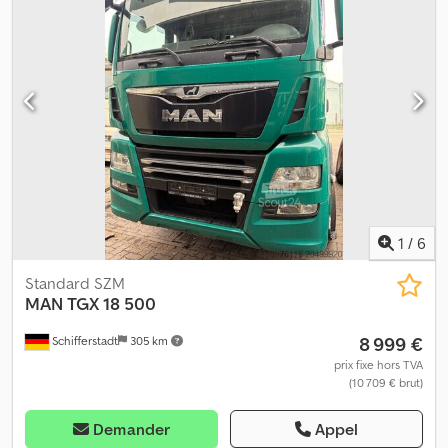
climatisation, filtre à particules, immatriculation de la voiture,
régulateur de vitesse, système de navigation
, Clause de non-
responsabilité : Codpswmchqjfx Ac Aerf Le contenu du site web a
été élaboré avec soin. Une attention particulière a été portée à
fournir des informations correctes et à jour. Nous ne garantissons
pas l’actualité, l’exactitude ni l’exhaustivité des informations. Mises
en demeure : La demande de frais d’avocat pour une mise en
demeure, sans prise de contact préalable avec nous, sera rejetée
comme infondée au titre de l’obligation de limiter les dommages.
ENLÈVEMENT APRÈS ACOMPTE DANS UN DÉLAI MAXIMAL DE 10
JOURS ! VENTE INTERMÉDIAIRE RÉSERVÉE ! Aucun
remboursement de l’acompte ou des frais de déplacement !
1
/
6
FRAIS DE STOCKAGE PAR JOUR : 30 EUROS
Standard SZM
MAN
TGX 18 500
8 999 €
Schifferstadt
305 km
prix fixe hors TVA
(10 709 € brut)
Demander
Appel