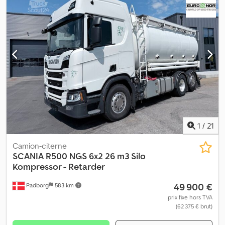
1
/
21
Camion-citerne
SCANIA
R500 NGS 6x2 26 m3 Silo
Kompressor - Retarder
49 900 €
Padborg
583 km
prix fixe hors TVA
(62 375 € brut)