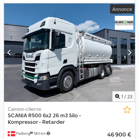
d’immatriculation : Puissance : 500 ch Kilométrage : 801 000 km
Annonce
Boîte de vitesses : Opticruise GRS905R Norme européenne : 6
Réservoir de carburant : 1 Capacité du réservoir : 500 litres
Caméra de recul : ? Chauffage de cabine : ? Climatisation : ?
Nombre de couchettes : 1 Type de cabine : CR20H Sièges en cuir :
? Radio : ? Réfrigérateur : ? Talkie-walkie : ? Freins à disque : ? ABS :
? Frein moteur : ? Ralentisseur : ? Dimensions des pneus :
385/65R22,5 - 315/80R22,5 - 385/65R22,5 Usure restante : 70 % -
50 % - 60 % Suspension avant : pneumatique Suspension arrière :
pneumatique Empattement : 4150 mm Boîte à outils : ? Système
hydraulique : ? Poids total : 26 000 kg Poids à vide : 11 896 kg
Capacité de charge : 14 104 kg Fabricant : HMK Bilcon Capacité
du réservoir : 26 200 litres Compartiments : 4 Compresseur : ?
ATVF 53P
1
/
23
Camion-citerne
SCANIA
R500 6x2 26 m3 Silo -
Kompressor - Retarder
46 900 €
Padborg
583 km