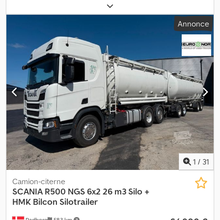
carburant:
diesel
, poids total:
32 000 kg
, freins:
retardeur
, type
d'engrenage:
mécanique
, classe d'émission:
Euro 3
, Équipement:
Annonce
filtre à particules
, - Retarder - Boîte manuelle - Benne silo
Suspension : Lames de ressort Dwsdjy U Thqepfx Agysa
1
/
31
Camion-citerne
SCANIA
R500 NGS 6x2 26 m3 Silo +
HMK Bilcon Silotrailer
Padborg
583 km