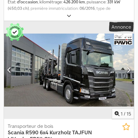
État:
d'occasion
, kilométrage:
426 200 km
, puissance:
331 kW
(450,03 ch)
, première immatriculation:
06/2016
, type de
carburant:
diesel
, poids total:
26 000 kg
, configuration d'essieux:
3
essieux
, freins:
retardeur
, couleur:
gris
, type d'engrenage:
semi-
Annonce
automatique
, classe d'émission:
Euro 6
, Année de construction:
2016
, Équipement:
ABS, chauffage de stationnement,
climatisation, compresseur, programme électronique de
stabilité (ESP), système de navigation
, Scania G450 6X2
relevable et directionnel, Euro 6, Opticruise avec embrayage,
ralentisseur, assistant de maintien de voie, assistant de freinage,
chauffage auxiliaire, réfrigérateur. Superstructure : Silo à ciment
Feldbinder, 2 compartiments de 8 000 L chacun, soit un total de
16 000 L, compresseur inclus. Année de construction de la
superstructure : 1999. État : très bon, immédiatement
opérationnel. Pneumatiques : 75 % d’usure restante, jantes en
aluminium. Dsdpfxonr Sx Ae Agyjwa Remorque Feldbinder 18 000
L, année de construction 2000. Prix hors remorque !
1
/
15
Transporteur de bois
Scania
R590 6x4 Kurzholz TAJFUN