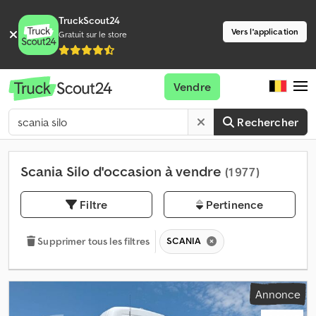
TruckScout24
Vers l'application
Gratuit sur le store
Vendre
Rechercher
Scania Silo d'occasion à vendre
(1 977)
Filtre
Pertinence
SCANIA
Supprimer tous les filtres
Annonce