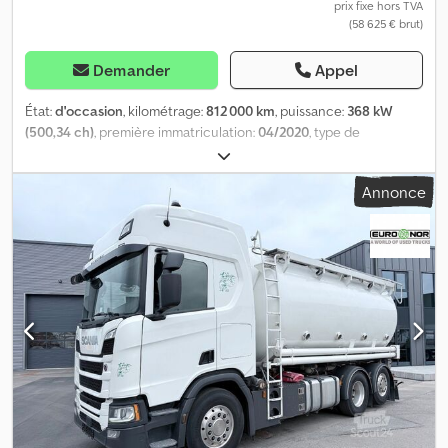
prix fixe hors TVA
(58 625 € brut)
Demander
Appel
État:
d'occasion
, kilométrage:
812 000 km
, puissance:
368 kW
(500,34 ch)
, première immatriculation:
04/2020
, type de
carburant:
diesel
, poids total:
26 000 kg
, configuration d'essieux:
3
essieux
, freins:
retardeur
, couleur:
blanc
, type d'engrenage:
Annonce
automatique
, classe d'émission:
Euro 6
, Année de construction:
2020
, Équipement:
ABS, chauffage de stationnement,
climatisation, compresseur, programme électronique de
stabilité (ESP)
, Fabricant : Scania Modèle : R500 NGS CR20H 6x2,
silo de 26 m3 – compresseur – ralentisseur Année : 2020 État : bon
Numéro de série : YS2R6X20005584821 Référence : 148144 Date
d’immatriculation : 30-04-2020 Puissance : 500 ch Kilométrage :
812 000 km Boîte de vitesses : Opticruise GRS905R Norme
européenne : 6 Réservoir de carburant : 1 Capacité du réservoir :
500 l Caméra de recul : ? Chauffage de cabine : ? Climatisation : ?
Nombre de couchettes : 1 Type de cabine : CR20H Sièges en cuir :
? Radio : ? Réfrigérateur : ? Talkie-walkie : ? Freins à disque : ? ABS :
? Frein moteur : ? Ralentisseur : ? Dimensions des pneus :