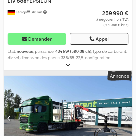
LIV oder EPSILON
259 990 €
Lemgo
348 km
à négocier hors TVA
(309 388 € brut)
Demander
Appel
État:
nouveau
, puissance:
434 kW (590,08 ch)
, type de carburant:
diesel
, dimension des pneus:
385/65-22,5
, configuration
d'essieux:
6x4
, empattement:
4 750 mm
, carburant:
diesel
,
capacité du réservoir de carburant:
700 l
, freins:
retardeur
,
Annonce
cabine conducteur:
cabine couchette
, type d'engrenage:
automatique
, classe d'émission:
Euro 6
, suspension:
air
, longueur
de l'espace de chargement:
68 000 mm
, Année de construction:
2025
, Équipement:
ABS, AdBlue, Bluetooth, EBS (Système de
freinage électronique), attelage de remorque, blocage de
différentiel, chauffage de siège, chauffage de stationnement,
climatisation, filtre à particules, grue, ordinateur de bord,
phares antibrouillard, programme électronique de stabilité
(ESP), retardeur, régulateur de vitesse, régulation électrique
des vitres, rétroviseur électrique, système de navigation,