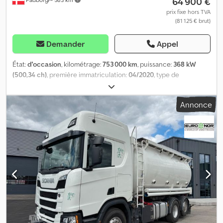
64 900 €
prix fixe hors TVA
(81 125 € brut)
Demander
Appel
État:
d'occasion
, kilométrage:
753 000 km
, puissance:
368 kW
(500,34 ch)
, première immatriculation:
04/2020
, type de
carburant:
diesel
, poids total:
26 000 kg
, configuration d'essieux:
3
essieux
, couleur:
blanc
, type d'engrenage:
automatique
, classe
Annonce
d'émission:
Euro 6
, Année de construction:
2020
, Équipement:
ABS, chauffage de stationnement, climatisation
, Fabricant :
Scania Modèle : R500 NGS CR20H 6x2 26 m3 Silo Année : 2020
État : Bon Numéro de série : YS2R6X20005582845 Réf. n° : 978129
Djdpfxezayl Ej Agyowa Date d’immatriculation : 15-04-2020
Puissance : 500 ch Kilométrage : 753000 km Boîte de vitesses :
Opticruise GRS905R Norme Euro : 6 Réservoir diesel : 1 Capacité
du réservoir : 500 L Caméra de recul : ? Chauffage cabine : ?
Climatisation : ? Nombre de couchages : 1 Type de cabine : CR20H
Sièges en cuir : ? Radio : ? Réfrigérateur : ? Talkie-walkie : ? Freins
à disque : ? ABS : ? Frein moteur : ? Retarder : ? Dimension des
pneus : 385/65R22,5 - 315/80R22,5 - 385/65R22,5 Taux d’usure des