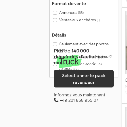
Format de vente
-
Annonces
(68)
Ventes aux enchères
(0)
Détails
Seulement avec des photos
Plus de 140 000
(68)
demandes d'achat par
Seulement avec des vidéos
(0)
mois
Seulement les vendeurs
vérifiés
(54)
Sélectionner le pack
É
revendeur
t
Informez-vous maintenant
t
+49 201 858 955 07