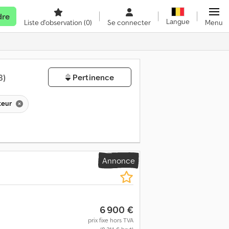
dre
Langue
Liste d'observation
(0)
Se connecter
Menu
8)
Pertinence
ateur
Annonce
6 900 €
prix fixe hors TVA