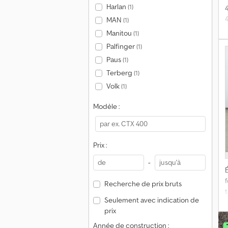
Harlan
(1)
MAN
(1)
l
Manitou
(1)
Palfinger
(1)
Paus
(1)
Terberg
(1)
Volk
(1)
Modèle :
D
Prix :
-
É
Recherche de prix bruts
t
Seulement avec indication de
t
prix
Année de construction :