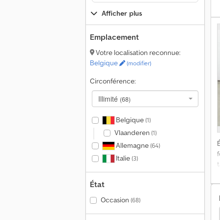
t
Afficher plus
b
Emplacement
-
Votre localisation reconnue:
Belgique
(modifier)
d
P
Circonférence:
Illimité
(68)
Belgique
(1)
Vlaanderen
(1)
É
Allemagne
(64)
Italie
(3)
t
t
État
Occasion
(68)
ndai Chariots Élévateurs
Autres Chariots Élévateurs