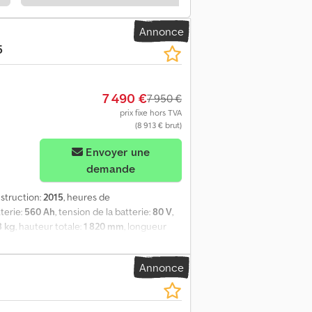
n conduite à gauche - Ridelles rabattables
 cabine - Ridelles de chargement en aluminium
Annonce
5
7 490 €
7 950 €
prix fixe hors TVA
(8 913 € brut)
Envoyer une
demande
struction:
2015
, heures de
tterie:
560 Ah
, tension de la batterie:
80 V
,
8 kg
, hauteur totale:
1 820 mm
, longueur
ic sur batterie - Prise véhicule REMA 320A -
ale - Hauteur hors tout avec toit de
Annonce
montés en haut arrière sur le toit de
0-6135 - Rétroviseurs intérieur et
ement tissu) Dodoyv Sdajpfx Aa Djck -