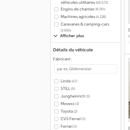
véhicules utilitaires
(46 572)
Engins de chantier
(9 761)
Machines agricoles
(4 228)
Caravanes & camping-cars
É
(3 694)
Afficher plus
t
t
Détails du véhicule
Fabricant :
G
R
Linde
(47)
STILL
(5)
6
Jungheinrich
(3)
b
Movexx
(3)
Toyota
(2)
CVS Ferrari
(1)
Ferrari
(1)
É