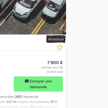
s STVZO - Projecteur avant : BlueSpot -
r et extérieur - Contrôle d’accès :
le unique - Poste de conduite standard 6 /
evêtement en tissu - Système
 - Interrupteur de direction - gauche -
teur spécial E 30 Réf : ANL1028641 Djdpszq
Annonce
7 900 €
prix fixe hors TVA
(9 401 € brut)
Envoyer une
demande
struction:
2007
, heures de
erie:
240 Ah
, tension de la batterie:
80 V
,
4 kg
, hauteur totale:
1 820 mm
, longueur