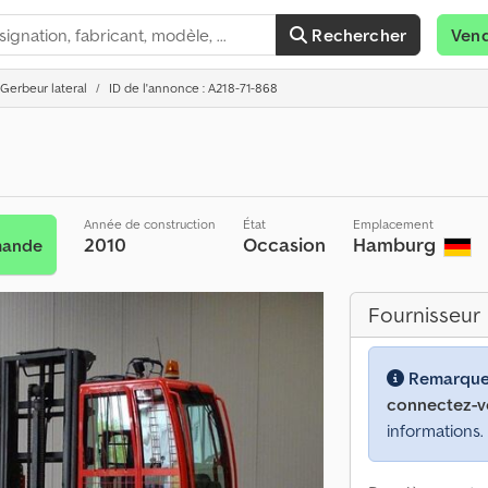
Rechercher
Ven
Gerbeur lateral
ID de l'annonce : A218-71-868
Année de construction
État
Emplacement
2010
Occasion
Hamburg
mande
Fournisseur
Remarque
connectez-v
informations.