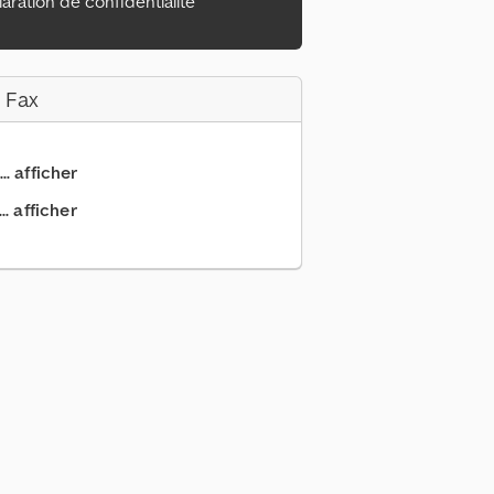
aration de confidentialité
 Fax
.. afficher
. afficher