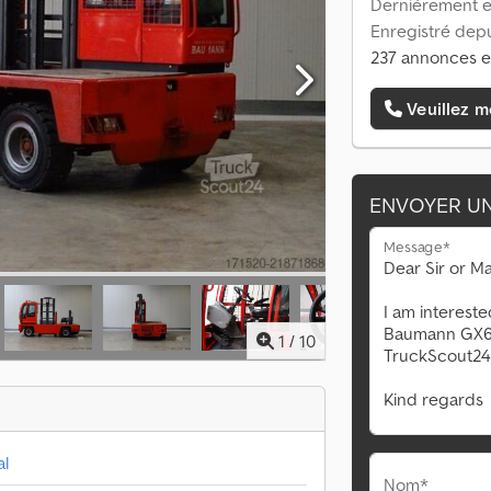
Dernièrement en
Enregistré depu
237 annonces e
Veuillez m
ENVOYER U
Message*
1
/
10
al
Nom*