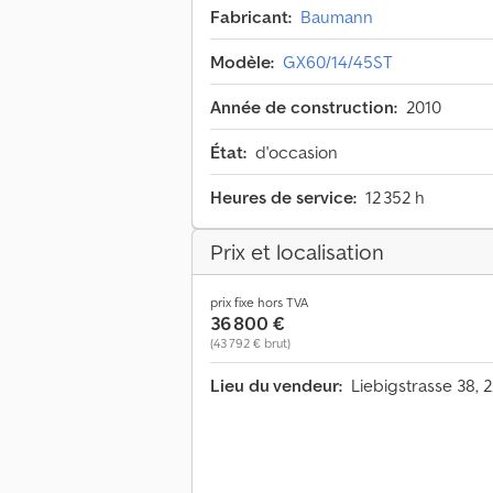
Fabricant:
Baumann
Modèle:
GX60/14/45ST
Année de construction:
2010
État:
d'occasion
Heures de service:
12 352 h
Prix et localisation
prix fixe hors TVA
36 800 €
(43 792 € brut)
Lieu du vendeur:
Liebigstrasse 38,