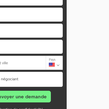
Pays
ville
n négociant
nvoyer une demande