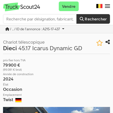
Vendre
Rechercher
/ ... / ID de l'annonce : A215-17-437
Chariot télescopique
Dieci
45.17 Icarus Dynamic GD
prix fixe hors TVA
79 900 €
(95 081 € brut)
Année de construction
2024
État
Occasion
Emplacement
Twist