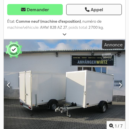
Demander
Appel
État:
Comme neuf (machine d'exposition)
, numéro de
machine/véhicule:
AHW 828 AZ 27
, poids total:
2 700 kg
,
ANHÄNGERWIRTZ, le marché en ligne pour l’enlèvement de votre
nouvelle remorque, propose des modèles de grandes marques à
Annonce
emporter directement après commande ! Codpfx Ajyw I Iwjiksrf -
Plus de 850 remorques neuves en stock - Plus de 100 remorques
d’occasion toujours disponibles - Plus de 150 porte-voitures des
versions courantes avec un vaste choix d’accessoires en stock
Exemple sans engagement : Remorque fourgon AZ 2740/185 S35
401x185x205 cm, 2700 kg, freinée, tandem, plateau surbaissé avec
châssis en V, structure en polyester sandwich, portes battantes
avec verrou à tige tournante, rail d’arrimage intégré avec
anneaux d’arrimage coulissants, roue jockey renforcée... Vente et
commande par téléphone : du lundi au vendredi de 08h00 à
12h30 et de 14h00 à 18h00 Ou 24h/24 via notre boutique en ligne
TrailerShop Les images et la description de cette annonce
publicitaire sont protégées par le droit d’auteur – les logos sont
protégés par la législation sur les marques. 03/26 AK45S7135
1
/
7