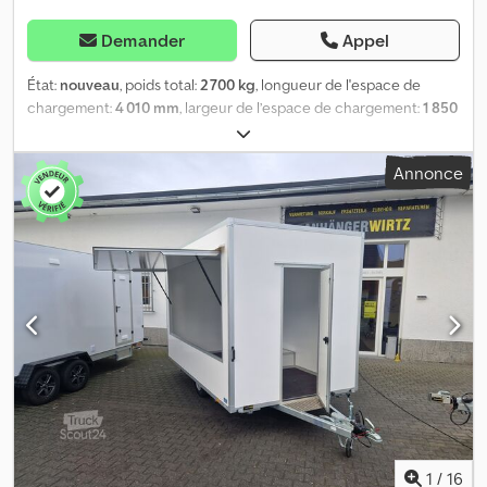
Demander
Appel
État:
nouveau
, poids total:
2 700 kg
, longueur de l'espace de
chargement:
4 010 mm
, largeur de l’espace de chargement:
1 850
mm
, hauteur de l'espace de chargement:
2 050 mm
, achetez en
ligne sur trailer-shop.de De nombreux modèles disponibles en
Annonce
ligne chez ANHÄNGERWIRTZ Achetez facilement et à toute
heure, 24 h/24 et 7 j/7 Possibilité de retirer vous-même votre
commande ou de la faire livrer 😊 Le marché en ligne pour l’achat
de votre nouvelle remorque propose des marques de qualité !
Plus de 850 nouvelles remorques en stock Plus de 130 remorques
d’occasion en offre permanente Exemple non contraignant :
différentes versions disponibles Facture avec TVA, garantie –
concessionnaire de remorques depuis plus de 35 ans Ventes et
prise de commandes par téléphone pendant nos heures
d’ouverture, du lundi au vendredi, ou 24 h/24 et 7 j/7 via notre
boutique en ligne sur trailer-shop.de Copyright – protection de la
marque 07.26 AZ 2740/185 Crsdpfozphulex Aikof
1
/
16