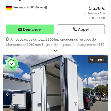
5 536 €
Grevenbroich
169 km
prix fixe hors TVA
(6 588 € brut)
Demander
Appel
État:
nouveau
, poids total:
2 700 kg
, longueur de l'espace de
chargement:
4 010 mm
, largeur de l’espace de chargement:
1 850
mm
, hauteur de l'espace de chargement:
2 050 mm
, Achetez en
ligne sur trailer-shop.de Chez ANHÄNGERWIRTZ, de nombreux
Annonce
modèles sont disponibles en ligne. Achetez facilement et à tout
moment, 24 heures sur 24, 7 jours sur 7. Vous pouvez venir
chercher votre commande vous-même ou vous la faire livrer 😊.
Le marché en ligne pour votre nouvelle remorque propose des
marques de qualité ! Plus de 850 nouvelles remorques en stock.
Plus de 130 remorques d’occasion en offre permanente. Exemple
sans engagement : remorque à caisse AZ 2740/185 S35,
dimensions 401 x 185 x 205 cm, poids total autorisé en charge
(PTAC) 2 700 kg, freinée, plateforme basse à deux essieux, châssis
en V, caisse en polyester sandwich, portes à battants avec