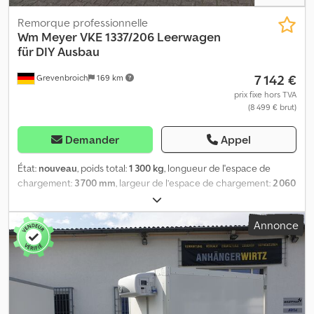
Remorque professionnelle
Wm Meyer
VKE 1337/206 Leerwagen
für DIY Ausbau
7 142 €
Grevenbroich
169 km
prix fixe hors TVA
(8 499 € brut)
Demander
Appel
État:
nouveau
, poids total:
1 300 kg
, longueur de l'espace de
chargement:
3 700 mm
, largeur de l’espace de chargement:
2 060
mm
, hauteur de l'espace de chargement:
2 300 mm
, Année de
construction:
2026
, De nombreux modèles disponibles chez
Annonce
ANHÄNGERWIRTZ. Achetez facilement et à toute heure en ligne
sur trailershop. Choisissez la solution la plus pratique : retrait sur
place ou livraison. Notre marché en ligne vous propose un large
choix de marques réputées pour votre nouvelle remorque ! Plus
de 850 remorques neuves en stock. Plus de 130 remorques
d’occasion disponibles en permanence. Exemple indicatif :