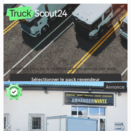
mm
, hauteur de l'espace de chargement:
1 850 mm
, Année de
construction:
2025
, Chez ANHÄNGERWIRTZ, dans le triangle
urbain de Düsseldorf, Cologne et Mönchengladbach, vous
trouverez la remorque fourgon adaptée à prix de retrait lors de la
commande en ligne. Au cœur de la Rhénanie, entre Cologne et
Düsseldorf : achetez, emportez et économisez considérablement.
Commandez par téléphone en vous munissant du numéro Scout
ID de cette annonce, ou achetez rapidement et à toute heure via
notre trailershop. Horaires d’ouverture : du lundi au vendredi de
08h00 à 12h30 et de 14h00 à 18h00. Fermé le samedi et le
dimanche. Ou commandez à tout moment dans notre boutique
Vendre à plus de 4 millions ­ de prospects par mois
de remorques en ligne. Superstructures fourgons disponibles en
différents matériaux et dans toutes les dimensions courantes en
Sélectionner le pack revendeur
stock. Nous livrons également, dans toute l’Allemagne, des
Annonce
remorques avec plateau basculant ou inclinable. Prenez rendez-
Créer une annonce unique
vous avec notre service commercial pour un enlèvement direct
de remorques fourgons fermées. !!! Les photos peuvent être non
contractuelles. AG34P330 05/26 Crjdpfx Ajy S Tccsikef