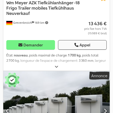
Wm Meyer
AZK Tiefkühlanhänger -18
Frigo Trailer mobiles Tiefkühlhaus
Neuverkauf
13 436 €
Grevenbroich
169 km
prix fixe hors TVA
(15 989 € brut)
Demander
Appel
État:
nouveau
, poids maximal de charge:
1 700 kg
, poids total:
2 700 kg
, longueur de l'espace de chargement:
3 360 mm
, largeur
de l’espace de chargement:
1 460 mm
, hauteur de l'espace de
chargement:
2 000 mm
, Année de construction:
2025
,
Annonce
ANHÄNGERWIRTZ, votre marché en ligne pour l'achat de votre
nouvelle remorque, vous propose des marques réputées ! Plus de
850 nouvelles remorques en stock. Plus de 130 remorques
d'occasion disponibles en permanence chez trailershop. Exemple
non contractuel : nouvelles remorques disponibles en stock !
REMORQUE FRIGORIFIQUE AZK 2734/156 336X146X200CM 100
FRIGOLINER GOVI K6 jusqu'à -18°C (M) 2700 KG Crodpfx Aiezp Ul