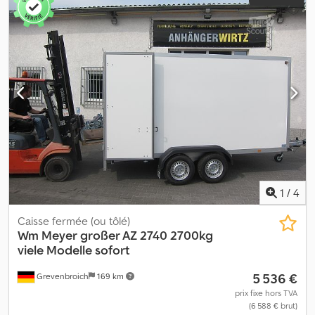
1
/
4
Caisse fermée (ou tôlé)
Wm Meyer
großer AZ 2740 2700kg
viele Modelle sofort
5 536 €
Grevenbroich
169 km
prix fixe hors TVA
(6 588 € brut)