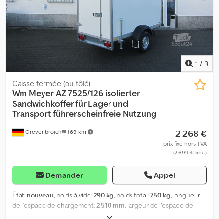
1
/
3
Caisse fermée (ou tôlé)
Wm Meyer
AZ 7525/126 isolierter
Sandwichkoffer für Lager und
Transport führerscheinfreie Nutzung
2 268 €
Grevenbroich
169 km
prix fixe hors TVA
(2 699 € brut)
Demander
Appel
État:
nouveau
, poids à vide:
290 kg
, poids total:
750 kg
, longueur
de l'espace de chargement:
2 510 mm
, largeur de l’espace de
chargement:
1 250 mm
, hauteur de l'espace de chargement: