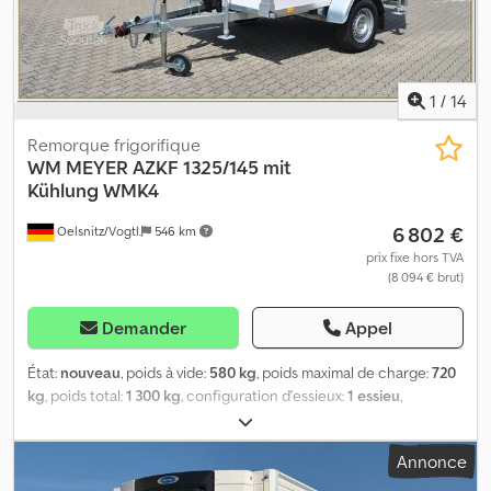
atelier.
1
/
14
Remorque frigorifique
WM MEYER
AZKF 1325/145 mit
Kühlung WMK4
6 802 €
Oelsnitz/Vogtl.
546 km
prix fixe hors TVA
(8 094 € brut)
Demander
Appel
État:
nouveau
, poids à vide:
580 kg
, poids maximal de charge:
720
kg
, poids total:
1 300 kg
, configuration d'essieux:
1 essieu
,
longueur de l'espace de chargement:
2 440 mm
, largeur de
l’espace de chargement:
1 440 mm
, hauteur de l'espace de
Annonce
chargement:
1 800 mm
, longueur totale:
4 100 mm
, largeur totale:
2 050 mm
, hauteur totale:
2 440 mm
, suspension:
autre
,