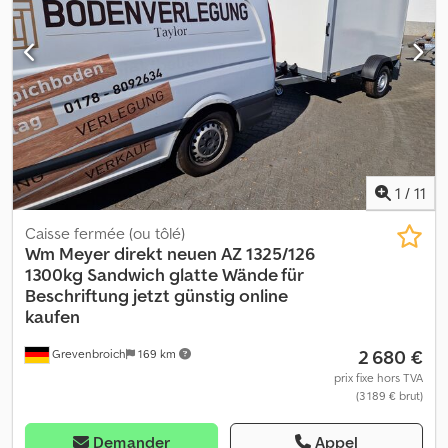
commandes par téléphone aux horaires suivants : du lundi au
vendredi, de 08h00 à 12h30 et de 14h00 à 18h00, ou 24h/24 sur
notre boutique en ligne trailershop de. Droits d’auteur - Marque
déposée 09/25 AK45S935
1
/
11
Caisse fermée (ou tôlé)
Wm Meyer
direkt neuen AZ 1325/126
1300kg Sandwich glatte Wände für
Beschriftung jetzt günstig online
kaufen
2 680 €
Grevenbroich
169 km
prix fixe hors TVA
(3 189 € brut)
Demander
Appel