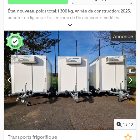
État:
nouveau
, poids total:
1 300 kg
, Année de construction:
2025
,
acheter en ligne sur trailer-shop de De nombreux modèles
disponibles en ligne chez ANHÄNGERWIRTZ Achetez facilement
et à toute heure en ligne 24h/24, 7j/7 Enlèvement sur place ou
Annonce
livraison possible 😊 Le marché en ligne pour votre nouvelle
remorque propose des marques de qualité ! Crodoxq Ra Topfx
Aikof Plus de 850 remorques neuves en stock Plus de 130
remorques d’occasion disponibles en permanence. Exemple sans
engagement : plusieurs variantes disponibles Remorque fourgon
AZ 1325/126 S30 251x126x150 cm, 1300 kg, freinée, simple essieu,
châssis surbaissé en V, structure en sandwich polyester, portes
arrière à battants avec verrou à tringle tournante, anneaux
d’arrimage, roue jockey... Modèle 2025 dans la limite des stocks
disponibles ! Facture avec TVA indiquée, garantie – Spécialiste
remorques depuis plus de 32 ans Vente et commande par
téléphone pendant nos horaires d’ouverture du lundi au vendredi
ou 24h/24 via notre boutique en ligne sur trailer-shop de Droit
d’auteur – Protection de marque 10.25 AG23P330
1
/
12
Transports frigorifique