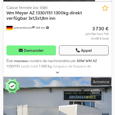
Caisse fermée (ou tôlé)
Wm Meyer
AZ 1330/151 1300kg direkt
verfügbar 3x1,5x1,8m inn
3 730 €
Grevenbroich
169 km
prix fixe hors TVA
(4 439 € brut)
Demander
Appel
État:
nouveau
, numéro de machine/véhicule:
AHW WM AZ
1330/151
, poids total:
1 300 kg
, longueur de l'espace de
chargement:
3 010 mm
, largeur de l’espace de chargement:
1 500
mm
, hauteur de l'espace de chargement:
1 850 mm
, Chez
Annonce
ANHÄNGERWIRTZ, dans le triangle urbain de Düsseldorf, Cologne
et Mönchengladbach, vous trouverez la remorque fourgon
adaptée à prix de retrait lors de la commande en ligne. Au cœur
de la Rhénanie, entre Cologne et Düsseldorf : achetez, emportez
et économisez considérablement. Commandez par téléphone en
vous munissant du numéro Scout ID de cette annonce, ou
achetez rapidement et à toute heure via notre trailershop.