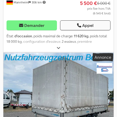
5 500 €
Mannheim
306 km
6 000 €
prix fixe hors TVA
(6 545 € brut)
Demander
Appel
État:
d'occasion
, poids maximal de charge:
11 620 kg
, poids total:
18 000 kg
, configuration d'essieux:
2 essieux
, première
immatriculation:
01/2017
, prochaine inspection (TÜV):
07/2026
,
longueur de l'espace de chargement:
6 380 mm
, largeur de
Annonce
l’espace de chargement:
2 500 mm
, hauteur de l'espace de
chargement:
2 450 mm
, Équipement:
ABS, hayon élévateur
, *
Numéro de véhicule : P19149 A WhatsApp : assistance basée sur
l’IA, redirection vers la personne de contact compétente dans
votre langue * 2 essieux * Suspension pneumatique intégrale *
Groupe frigorifique Carrier Vector-1350 * Refroidissement diesel/
électrique * ABS * Carrosserie Meyer * Dispositif de levage et
d’abaissement * EBS * Plateau élévateur BÄR 2000 kg * Freins à
disque * Essieux BPW * Pneus – 1er essieu : 385/55R22,5 * Pneus –
2e essieu : 385/55R22,5 * Dimensions intérieures L : 6,83 m, l : 2,50
m, H : 2,45 m * Contrôle technique valable jusqu’au 07/2026 Vente