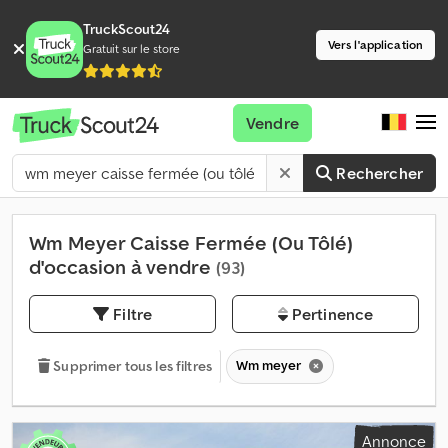
TruckScout24
Vers l'application
Gratuit sur le store
Vendre
Rechercher
Wm Meyer Caisse Fermée (Ou Tôlé)
d'occasion à vendre
(93)
Filtre
Pertinence
Wm meyer
Supprimer tous les filtres
Annonce