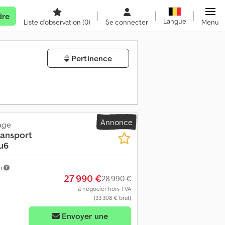
dre
Langue
Liste d'observation
(0)
Se connecter
Menu
Pertinence
Annonce
age
ransport
u6
m
27 990 €
28 990 €
à négocier hors TVA
(33 308 € brut)
Envoyer une