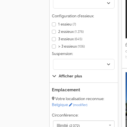
s
Configuration d'essieux:
1 essieu
(7)
2 essieux
(1 276)
3 essieux
(645)
É
> 3 essieux
(106)
Suspension:
p
a
P
Afficher plus
r
Emplacement
ê
:
P
Votre localisation reconnue:
C
Belgique
(modifier)
;
Circonférence:
m
P
Illimité
(2 372)