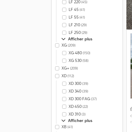
LF 220
(45)
t
LF 45
(41)
LF 55
(41)
v
LF 210
(29)
LF 250
(29)
Afficher plus
XG
(209)
XG 480
(150)
XG 530
(58)
XG+
(209)
XD
(112)
XD 300
(39)
XD 340
(39)
XD 300 FAG
(37)
XD 450
(22)
É
XD 310
(3)
Afficher plus
XB
(41)