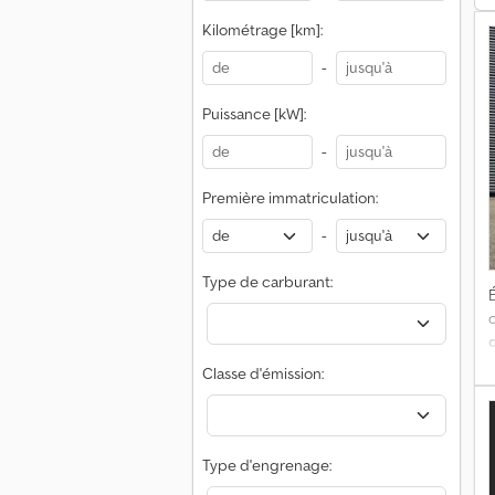
P
a
Kilométrage [km]:
à
2
-
i
t
%
Puissance [kW]:
J
l
-
P
Première immatriculation:
-
Type de carburant:
É
Classe d'émission:
v
Type d'engrenage: