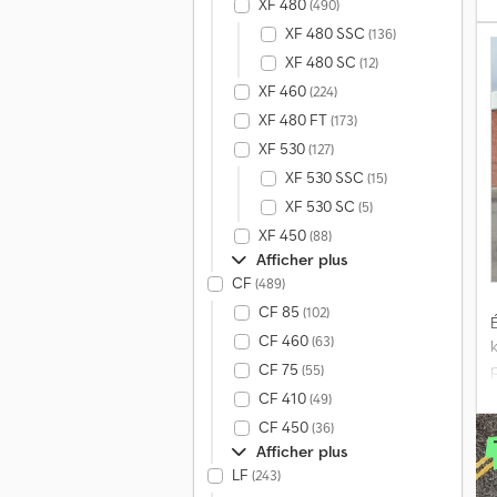
a
XF 480
(490)
a
XF 480 SSC
(136)
a
XF 480 SC
(12)
XF 460
(224)
XF 480 FT
(173)
P
XF 530
(127)
XF 530 SSC
(15)
XF 530 SC
(5)
XF 450
(88)
D
Afficher plus
CF
(489)
r
CF 85
(102)
É
CF 460
(63)
g
p
CF 75
(55)
a
CF 410
(49)
CF 450
(36)
g
Afficher plus
LF
(243)
u