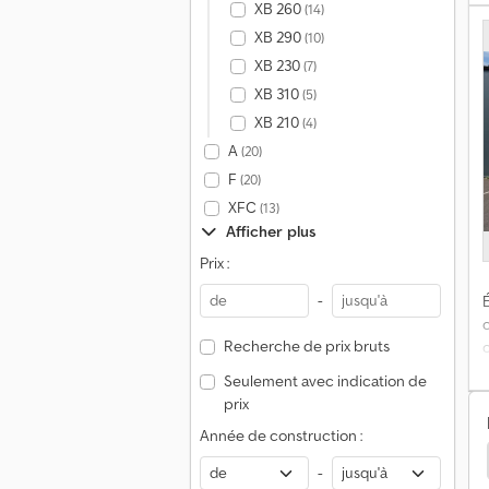
s
XB 260
(14)
XB 290
(10)
c
XB 230
(7)
XB 310
(5)
XB 210
é
(4)
A
(20)
F
(20)
XFC
(13)
V
Afficher plus
Prix :
-
É
m
Recherche de prix bruts
Seulement avec indication de
prix
r
Année de construction :
Lourds
Daf Lf Fourgon
Daf Lf Tracteurs Routiers
M
-