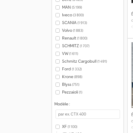
MAN
(5 199)
É
Iveco
(3 800)
SCANIA
(1 913)
Volvo
(1 883)
Renault
(1 800)
-
SCHMITZ
(1 707)
I
VW
(1 611)
Schmitz Cargobull
(1 491)
C
Ford
(1 332)
Krone
(898)
d
Blyss
(751)
Pezzaioli
(1)
d
Modèle :
É
XF
(1 100)