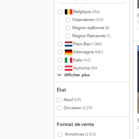
K
Belgique
(254)
É
Vlaanderen
(103)
Région wallonne
(8)
Région flamande
(7)
s
Pays-Bas
(1 086)
(
Allemagne
(687)
Italie
(147)
Autriche
(90)
Afficher plus
l
t
État
a
Neuf
(101)
C
3
Occasion
(2 271)
E
É
Format de vente
Annonces
(2 372)