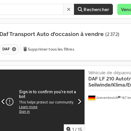
Rechercher
Ven
Daf Transport Auto d'occasion à vendre
(2 372)
DAF
Supprimer tous les filtres
Véhicule de dépann
DAF
LF 210 Autot
Seilwinde/Klima/E
Grevenbroich
167 k
V
e
n
d
1
/
15