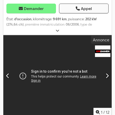
Demander
Appel
État:
d'occasion
, kilométrage:
9 691 km
, puissance:
202 kW
(274,64 ch)
, première immatriculation:
06/2006
, type de
carburant:
diesel
, poids total:
48 000 kg
, configuration d'essieux:
2
essieux
, couleur:
bleu
, type d'engrenage:
automatique
, Terberg
Annonce
RT 282 4x4, chariot de manœuvre pour terminal SZM Année de
fabrication : 2006 9 691 heures de fonctionnement Boîte de
vitesses automatique ZF 6WG260, 6 rapports avant et 3 rapports
arrière Suspension à ressorts en acier à l’avant, suspension
pneumatique à l’arrière Siège conducteur pivotant à 180°
Dcodpfx Aozngvrjnzsk Pneus : 315/60 R22,5, état neuf (100 %)
Moteur : Mercedes, 275 ch, 6 cylindres, diesel Raccordement
hydraulique Dimensions de transport : L 500 cm, l 255 cm, H 300
cm Pour les vidéos, veuillez nous contacter via WhatsApp. Sous
réserve d’erreurs, d’inexactitudes et de vente entre-temps.
1
/
12