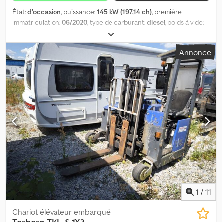
État:
d'occasion
, puissance:
145 kW (197,14 ch)
, première
immatriculation:
06/2020
, type de carburant:
diesel
, poids à vide:
8 700 kg
, poids maximal de charge:
9 300 kg
, poids total:
18 000
kg
, dimension des pneus:
295/60 R22,5
, configuration d'essieux:
Annonce
4x2
, empattement:
3 300 mm
, prochaine inspection (TÜV):
08/2026
, couleur:
jaune
, cabine conducteur:
autre
, type
d'engrenage:
automatique
, suspension:
acier-air
, nombre de
sièges:
1
, Équipement:
ABS
, Couleur RAL 1004, poids à vide : 8 700
kg, poids total autorisé : 18 000 kg, taille des pneus : 295/60 R22.5,
1er essieu : , 2ème essieu : , sièges en tissu, suspension à lames et
à air, sellette réglable en hauteur : hydraulique, siège conducteur
à suspension pneumatique, direction assistée, lève-vitre
électrique côté conducteur, miroir trottoir, revêtement de sol en
caoutchouc, cabine suspendue à air, offre sans engagement,
sous réserve d’erreurs et de vente préalable. L’image peut ne pas
correspondre à l’offre. Dodsyivlgopfx Anzjck
1
/
11
Chariot élévateur embarqué
Terberg
TKL-S 1X3