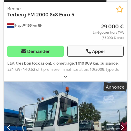
Benne
Terberg
FM 2000 8x8 Euro 5
29 000 €
Haps
165 km
à négocier hors TVA
(35 090 € brut)
Demander
Appel
État:
très bon (occasion)
, kilométrage:
1 019 969 km
, puissance:
324 kW (440,52 ch)
, première immatriculation:
10/2008
, type de
carburant:
diesel
, configuration d'essieux:
8x8
, empattement:
6 600 mm
, carburant:
diesel
, freins:
frein moteur
, couleur:
rouge
,
Annonce
cabine conducteur:
cabine courte
, type d'engrenage:
automatique
, nombre de vitesses:
16
, classe d'émission:
Euro 5
,
longueur totale:
9 500 mm
, largeur totale:
2 550 mm
, Année de
construction:
2008
, Équipement:
ABS, climatisation, phares
antibrouillard, régulateur de vitesse, régulation électrique des
vitres, rétroviseur électrique
, = Autres options et équipements =
- Réservoir de carburant en aluminium - Servo-frein - Limiteur de
vitesse - Klaxon pneumatique - Radio/lecteur CD - Pare-soleil -