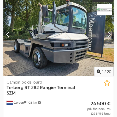
1
/
20
Camion poids lourd
Terberg
RT 282 Rangier Terminal
SZM
24 500 €
Geleen
108 km
prix fixe hors TVA
(29 645 € brut)