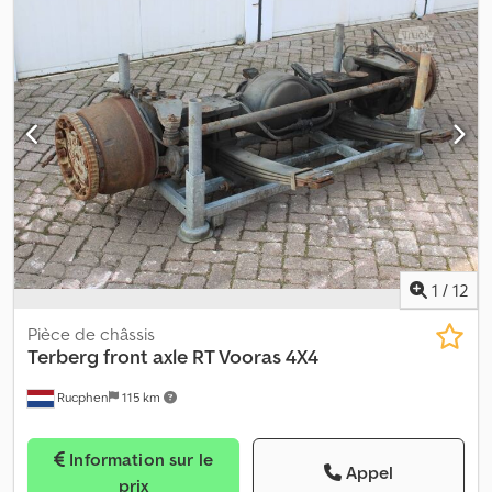
d'informations. Dcjdpfx Asyfu Edenzsk
1
/
12
Pièce de châssis
Terberg
front axle RT Vooras 4X4
Rucphen
115 km
Information sur le
Appel
prix