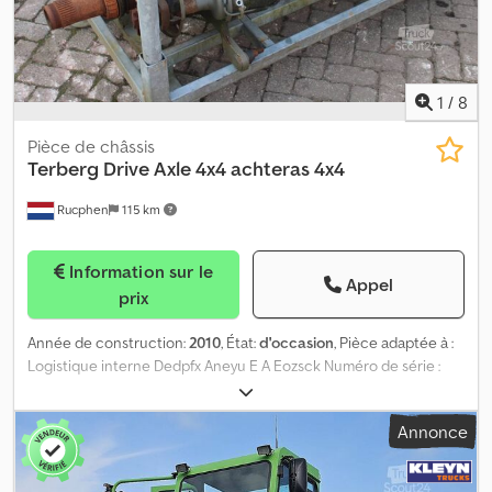
1
/
8
Pièce de châssis
Terberg
Drive Axle 4x4 achteras 4x4
Rucphen
115 km
Information sur le
Appel
prix
Année de construction:
2010
, État:
d'occasion
, Pièce adaptée à :
Logistique interne Dedpfx Aneyu E A Eozsck Numéro de série :
21745 Veuillez contacter J.A.J. Jansen pour de plus amples
informations.
Annonce