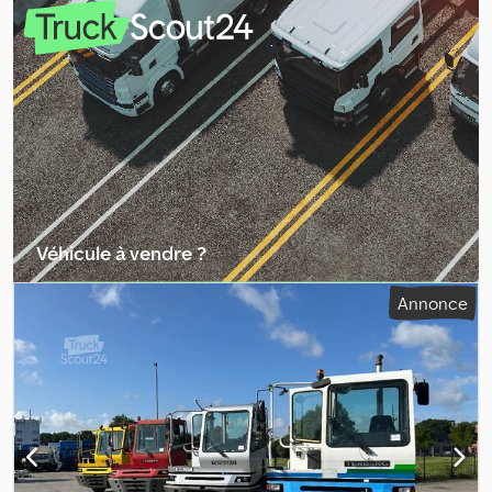
d'émission:
Euro 4
, longueur totale:
9 300 mm
, largeur totale:
2 500 mm
, Équipement:
ABS
, * Terberg BC 182 * Véhicule de
manœuvre * Adapté à toutes les plateformes BDF * Attelage pour
le déplacement des remorques * Homologation à 25 km/h
Dcsdozrkq Iopfx Anzek * Tout est en parfait état de
fonctionnement.
Véhicule à vendre ?
Créer une annonce
Annonce