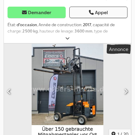
Demander
Appel
État:
d'occasion
, Année de construction:
2017
, capacité de
charge:
2 500 kg
, hauteur de levage:
3 600 mm
, type de
carburant:
diesel
, type d'engrenage:
automatique
, Équipement:
protecteur de tête
, Description du véhicule : Numéro interne :
Annonce
813 Modèle : Terberg, Kinglifter TKL-MC-3x3-4 côtés Dcjdev
Thmgjpfx Anzok - Année de fabrication : 2017 - Chariot élévateur
multidirectionnel quatre voies - Capacité de levage : 2,5 t -
Hauteur de levage : 3,6 m - Transmission intégrale - Pieds de
support hydrauliques - Déplacement latéral hydraulique -
Réglage hydraulique des fourches - Pieds télescopiques (type
jambe repliable) - Fourches télescopiques hydrauliques longues
FEM3 RE4-35 1600-1200 - Supports de charge - Éclairage LED -
Pneus à air arrière 27x10-12, avant 23x8.50-12 - Moteur Yanmar 3
cylindres - Contrôle UVV, neuf sur demande Plus de 150 chariots
embarqués d’occasion disponibles sur place. Nous pouvons
configurer individuellement le chariot adapté à vos besoins. Sous
réserve d’erreurs de saisie, de vente intermédiaire et d’erreurs.
Financement possible Livraison possible dans toute l’Europe
1
/
20