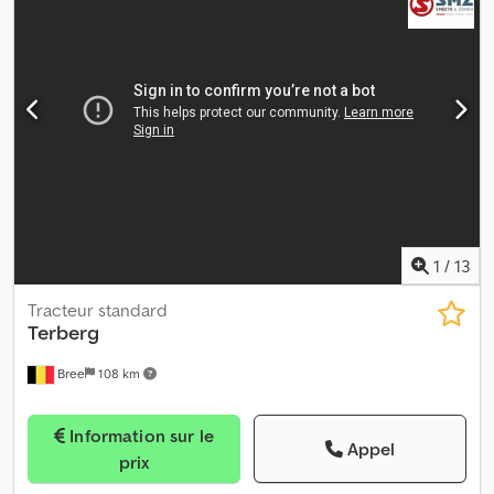
1
/
13
Tracteur standard
Terberg
Bree
108 km
Information sur le
Appel
prix