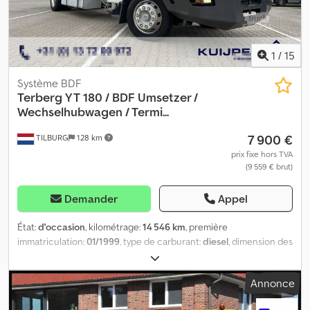
1
/
15
Système BDF
Terberg
YT 180 / BDF Umsetzer /
Wechselhubwagen / Termi...
7 900 €
TILBURG
128 km
prix fixe hors TVA
(9 559 € brut)
Demander
Appel
État:
d'occasion
, kilométrage:
14 546 km
, première
immatriculation:
01/1999
, type de carburant:
diesel
, dimension des
pneus:
295 / 60 / R22.5
, configuration d'essieux:
4x2
,
empattement:
5 700 mm
, carburant:
diesel
, couleur:
blanc
, cabine
Annonce
conducteur:
cabine courte
, type d'engrenage:
automatique
,
nombre de vitesses:
4
, suspension:
acier
, nombre de sièges:
1
,