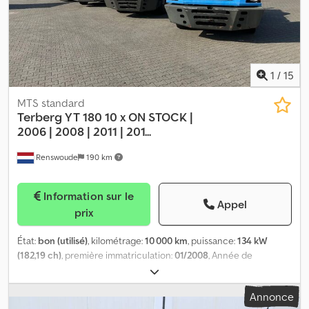
1
/
15
MTS standard
Terberg
YT 180 10 x ON STOCK |
2006 | 2008 | 2011 | 201...
Renswoude
190 km
Information sur le
Appel
prix
État:
bon (utilisé)
, kilométrage:
10 000 km
, puissance:
134 kW
(182,19 ch)
, première immatriculation:
01/2008
, Année de
construction:
2008
, heures de fonctionnement:
8 870 h
, Nombre
de cylindres : 6 État technique : bon État visuel : bon Prix : Sur
Annonce
demande Veuillez contacter David F Middelman pour plus