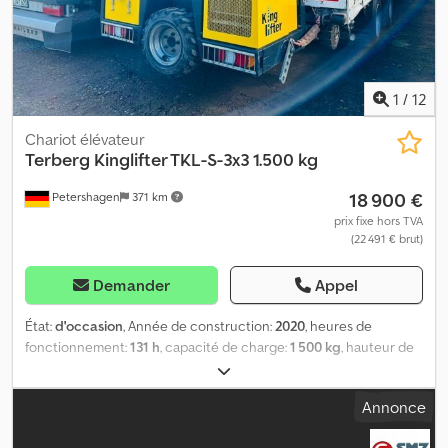
1
/
12
Chariot élévateur
Terberg
Kinglifter TKL-S-3x3 1.500 kg
18 900 €
Petershagen
371 km
prix fixe hors TVA
(22 491 € brut)
Demander
Appel
État:
d'occasion
, Année de construction:
2020
, heures de
fonctionnement:
131 h
, capacité de charge:
1 500 kg
, hauteur de
levage:
2 800 mm
, Terberg Kinglifter TKL-S-3x3 1 500 kg
Également disponible avec le train jumbo adapté, voir photos.
Annonce
Dcodpstp R Iijfx Anzek Prix total : 125 500 € hors TVA Pour plus
d’informations, n’hésitez pas à nous contacter.