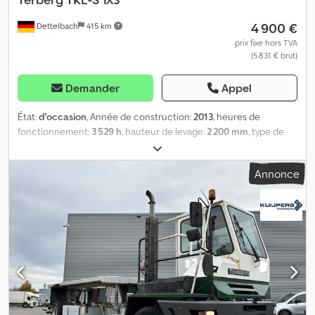
4 900 €
Dettelbach
415 km
prix fixe hors TVA
(5 831 € brut)
Demander
Appel
État:
d'occasion
, Année de construction:
2013
, heures de
fonctionnement:
3 529 h
, hauteur de levage:
2 200 mm
, type de
carburant:
diesel
, puissance:
20 kW (27,19 ch)
, type d'engrenage:
automatique
, longueur des fourches:
1 200 mm
, couleur:
bleu
,
Annonce
Poids à vide: 1.416 kg Djdpjzq Skasfx Anzeck