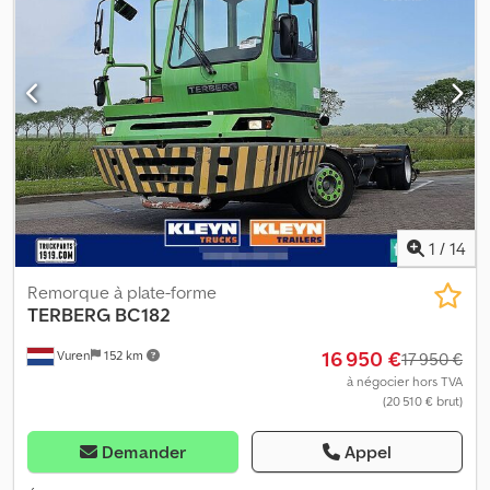
1
/
14
Remorque à plate-forme
TERBERG
BC182
16 950 €
Vuren
152 km
17 950 €
à négocier hors TVA
(20 510 € brut)
Demander
Appel