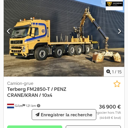
promotions. 130.000m2 de surface et 20.000m2 magasin, garage
et carrosserie tout equipe. Regarder notre video Société: :
1
/
15
Camion-grue
Terberg
FM2850-T / PENZ
CRANE/KRAN / 10x4
36 900 €
Gilze
121 km
à négocier hors TVA
Enregistrer la recherche
(44 649 € brut)