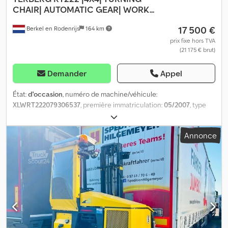
CHAIR| AUTOMATIC GEAR| WORK...
17 500 €
Berkel en Rodenrijs
164 km
prix fixe hors TVA
(21 175 € brut)
Demander
Appel
État:
d'occasion
, numéro de machine/véhicule:
XLWRT222079306537
, première immatriculation:
05/2007
, type
de carburant:
diesel
, carburant:
diesel
, couleur:
autre
, type
d'engrenage:
automatique
, Année de construction:
2007
, heures
Annonce
de fonctionnement:
21 826 h
, Essieu 1 : gauche 18 mm, droite 18
mm Dcedpfjy T H Aljx Anzok Essieu 2 : gauche 6-6 mm, droite 6-6
mm Essieu 3 : gauche mm, droite mm