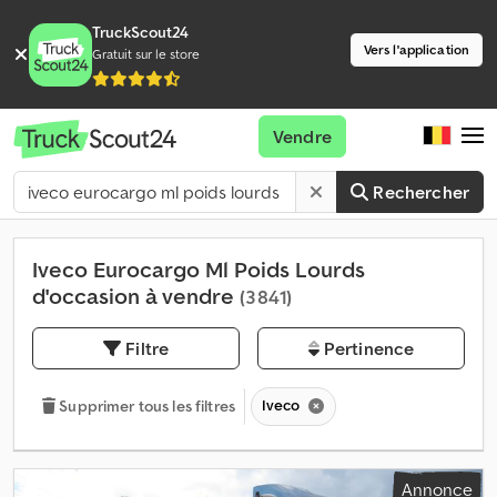
TruckScout24
Vers l'application
Gratuit sur le store
Vendre
Rechercher
Iveco Eurocargo Ml Poids Lourds
d'occasion à vendre
(3 841)
Filtre
Pertinence
Iveco
Supprimer tous les filtres
Annonce