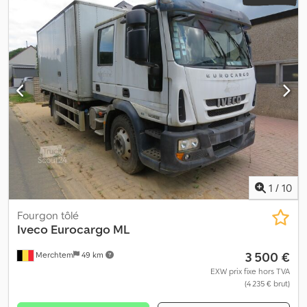
1
/
10
Fourgon tôlé
Iveco
Eurocargo ML
3 500 €
Merchtem
49 km
EXW prix fixe hors TVA
(4 235 € brut)