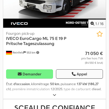
1
/
16
Fourgon pick-up
IVECO
EuroCargo ML 75 E 19 P
Pritsche Tageszulassung
71 050 €
Reinfeld
553 km
prix fixe hors TVA
(84 550 € brut)
Demander
Appel
État:
d'occasion
, kilométrage:
50 km
, puissance:
137 kW (186,27
ch)
, première immatriculation:
12/2025
, type de carburant:
diesel
,
poids total:
7 490 kg
, configuration d'essieux:
2 essieux
, carburant:
diesel
, couleur:
blanc
, cabine conducteur:
cabine courte
, type
d'engrenage:
automatique
, suspension:
acier
, nombre de sièges:
SCEAU DE CONFIANCE