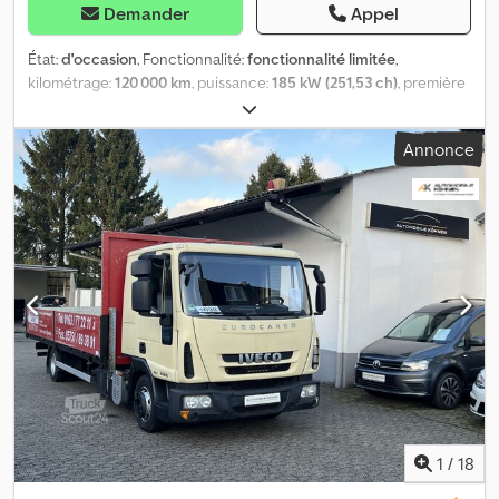
Demander
Appel
État:
d'occasion
, Fonctionnalité:
fonctionnalité limitée
,
kilométrage:
120 000 km
, puissance:
185 kW (251,53 ch)
, première
immatriculation:
03/2009
, type de carburant:
diesel
, poids à vide:
6 740 kg
, poids total:
14 000 kg
, configuration d'essieux:
2 essieux
,
Annonce
couleur:
blanc
, cabine conducteur:
autre
, nombre de sièges:
7
,
Année de construction:
2009
, Équipement:
ABS, airbag, contrôle
de traction
, Iveco Eurocargo ML140 Année : 2009 Kilométrage :
120 000 km Moteur : 5 880 cm³ Puissance : 185 kW Dkodpozr Iy
Hjfx Ab Ijr Problème électrique.
1
/
18