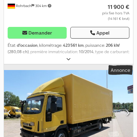
11 900 €
Rohrbach
304 km
susceptibles d'être modifiées. Erreurs, modifications et ventes
intermédiaires sous réserve ! Tél. 08026/2188
prix fixe hors TVA
(14 161 € brut)
Demander
Appel
État:
d'occasion
, kilométrage:
423 561 km
, puissance:
206 kW
(280,08 ch)
, première immatriculation:
10/2014
, type de carburant:
diesel
, poids à vide:
6 960 kg
, poids maximal de charge:
4 030 kg
,
poids total:
11 990 kg
, empattement:
4 815 mm
, prochaine
Annonce
inspection (TÜV):
08/2026
, carburant:
diesel
, couleur:
jaune
,
cabine conducteur:
autre
, type d'engrenage:
automatique
,
classe d'émission:
Euro 6
, suspension:
autre
, nombre de sièges:
3
,
longueur totale:
8 900 mm
, longueur de l'espace de chargement:
7 050 mm
, largeur de l’espace de chargement:
2 400 mm
, hauteur
de l'espace de chargement:
2 100 mm
, Année de construction:
2014
, hauteur de construction:
3 350 mm
, Équipement:
ABS,
attelage de remorque, hayon élévateur
, Achat ou reprise de : -
Fourgons - Chariots élévateurs - Véhicules utilitaires - Véhicules
spéciaux - Flottes de véhicules Dsdpfjzl Ug Hex Ab Iskr Très grand
choix d'Iveco Daily, Volkswagen Caddy et Volkswagen T5 de la