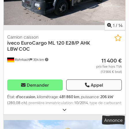
1
/
14
Camion caisson
iveco
EuroCargo ML 120 E28/P AHK
LBW COC
11 400 €
Rohrbach
304 km
prix fixe hors TVA
(13 566 € brut)
Demander
Appel
État:
d'occasion
, kilométrage:
481 860 km
, puissance:
206 kW
(280,08 ch)
, première immatriculation:
10/2014
, type de carburant:
diesel
, poids à vide:
6 930 kg
, poids maximal de charge:
5 060 kg
,
poids total:
11 990 kg
, empattement:
4 815 mm
, carburant:
diesel
,
Annonce
couleur:
jaune
, cabine conducteur:
autre
, type d'engrenage:
automatique
, classe d'émission:
Euro 6
, suspension:
autre
,