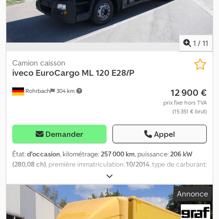
professionnels (agriculture, professions libérales, petites et
grandes entreprises) ou à l’export. Sous réserve d’erreur ou de
vente entre-temps.
1
/
11
Camion caisson
iveco
EuroCargo ML 120 E28/P
12 900 €
Rohrbach
304 km
prix fixe hors TVA
(15 351 € brut)
Demander
Appel
État:
d'occasion
, kilométrage:
257 000 km
, puissance:
206 kW
(280,08 ch)
, première immatriculation:
10/2014
, type de carburant:
diesel
, poids à vide:
6 960 kg
, poids maximal de charge:
4 030 kg
,
poids total:
11 990 kg
, empattement:
4 815 mm
, prochaine
Annonce
inspection (TÜV):
09/2026
, carburant:
diesel
, couleur:
jaune
,
cabine conducteur:
autre
, type d'engrenage:
automatique
,
classe d'émission:
Euro 6
, suspension:
autre
, nombre de sièges:
3
,