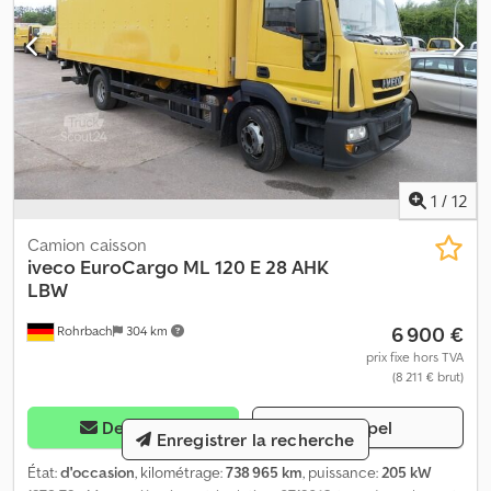
1
/
12
Camion caisson
iveco
EuroCargo ML 120 E 28 AHK
LBW
6 900 €
Rohrbach
304 km
prix fixe hors TVA
(8 211 € brut)
Demander
Appel
Enregistrer la recherche
État:
d'occasion
, kilométrage:
738 965 km
, puissance:
205 kW