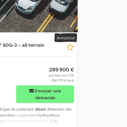
Annonce
 60G-3 – all-terrain
289 900 €
prix fixe hors TVA
(350 779 € brut)
Envoyer une
demande
0
, type de carburant:
diesel
, dimension des
etardeur
, suspension:
hydraulique
,
 mm
, Année de construction:
2020
,