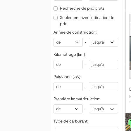
Recherche de prix bruts
Seulement avec indication de
prix
d
Année de construction :
à
l
-
s
Kilométrage [km]:
n
-
Puissance [kW]:
-
É
Première immatriculation:
-
%
Type de carburant: