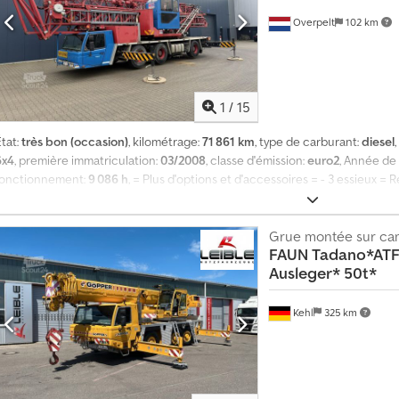
Overpelt
102 km
1
/
15
tat:
très bon (occasion)
, kilométrage:
71 861 km
, type de carburant:
diesel
6x4
, première immatriculation:
03/2008
, classe d'émission:
euro2
, Année de
fonctionnement:
9 086 h
, = Plus d'options et d'accessoires = - 3 essieux =
TÜV = Plus d'informations = Informations techniques Nombre de cylindres
MERCEDES-BENZ Mercedes-Benz OM926LA (Euro 2), ~240 kW (326 HP). Poids
charge: 120 kg PBV: 36.000 kg Pratique Longueur du bras supérieur: 38 m M
Grue montée sur ca
FAUN
Tadano*ATF
condition APK (CT): valable jusqu'à déc. 2026 État technique: très bon Éta
Ausleger* 50t*
Identification Numéro d'immatriculation: 1VKP472
Kehl
325 km