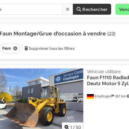
Rechercher
Ven
Faun Montage/Grue d'occasion à vendre
(22)
Faun
Supprimer tous les filtres
Véhicule utilitaire
Faun
F1110 Radlad
Deutz Motor 5 Zyl.
P
l
Empfingen
387 km
u
s
d
e
1
1
/
50