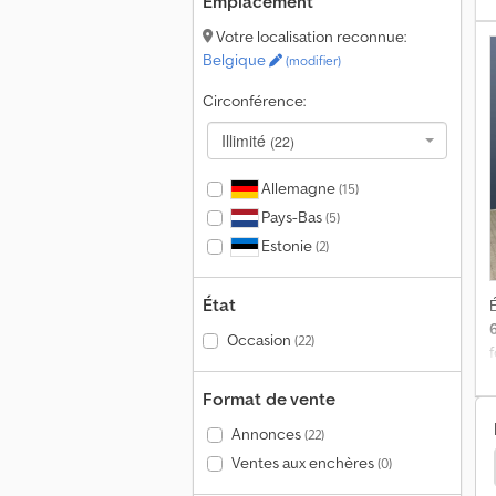
Emplacement
Votre localisation reconnue:
Belgique
(modifier)
D
;
Circonférence:
p
Illimité
(22)
I
Allemagne
(15)
Pays-Bas
(5)
Estonie
(2)
État
É
Occasion
(22)
Format de vente
Annonces
(22)
E
Ventes aux enchères
(0)
r Ltm 1500 Poids Lourds
Liebherr Ltm Poids Lourds