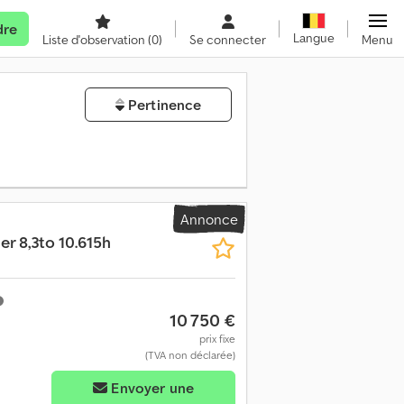
dre
Langue
Liste d'observation
(0)
Se connecter
Menu
Pertinence
Annonce
er 8,3to 10.615h
10 750 €
prix fixe
(TVA non déclarée)
Envoyer une