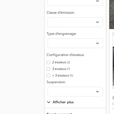
Classe d'émission:
Type d'engrenage:
Configuration d'essieux:
2 essieux
(2)
3 essieux
(7)
> 3 essieux
(5)
Suspension:
É
Afficher plus