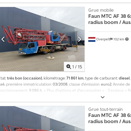
0
Grue mobile
1
Faun
MTC AF 38 6
8
5
radius boom / Ausl
8
9
5
Overpelt
102 km
5
0
7
1
/
15
tat:
très bon (occasion)
, kilométrage:
71 861 km
, type de carburant:
diesel
6x4
, première immatriculation:
03/2008
, classe d'émission:
euro2
, Année de
fonctionnement:
9 086 h
, = Plus d'options et d'accessoires = - 3 essieux =
Révisé: × Type CE: CE, EPA, TÜV = Plus d'informations = Informations tech
Roue Type de moteur: MERCEDES-BENZ Mercedes-Benz OM926LA (Euro 2), ~2
35.880 kg Capacité de charge: 120 kg PBV: 36.000 kg Pratique Longueur du
Grue tout-terrain
Faun
MTC AF 38 6
ntretien, historique et condition APK (CT): valable jusqu'à déc. 2026 État 
radius boom / Ausl
Identification Numéro d'immatriculation: 1VKP472