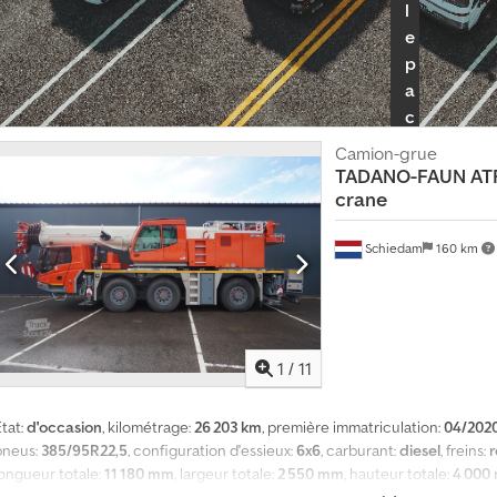
2016 Dommages : aucun
l
e
p
a
c
k
Camion-grue
r
TADANO-FAUN
ATF
e
crane
v
e
Schiedam
160 km
n
d
e
u
1
/
11
r
I
tat:
d'occasion
, kilométrage:
26 203 km
, première immatriculation:
04/202
n
pneus:
385/95R22,5
, configuration d'essieux:
6x6
, carburant:
diesel
, freins:
r
f
longueur totale:
11 180 mm
, largeur totale:
2 550 mm
, hauteur totale:
4 000
o