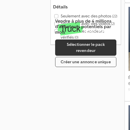
Détails
Seulement avec des photos
(22)
Vendre à plus de 4 millions
Seulement avec des vidéos
(2)
d'acheteurs potentiels par
Seulement les vendeurs
mois
vérifiés
(0)
Sélectionner le pack
revendeur
Créer une annonce unique
É
E