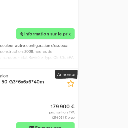
Information sur le prix
, couleur:
autre
, configuration d'essieux:
 construction:
2008
, heures de
 Remarques = État Révisé: × Type CE: CE, EPA,
: 6 Commande: Roue Type de moteur:
 Poids à vide: 35.880 kg Capacité de
Annonce
arquage CE: oui Entretien, historique et
mion
 50-G3*6x6x6*40m
t optique: très bon Chsdpfx Apey Rh Tgs Hea
179 900 €
prix fixe hors TVA
(214 081 € brut)
Envoyer une