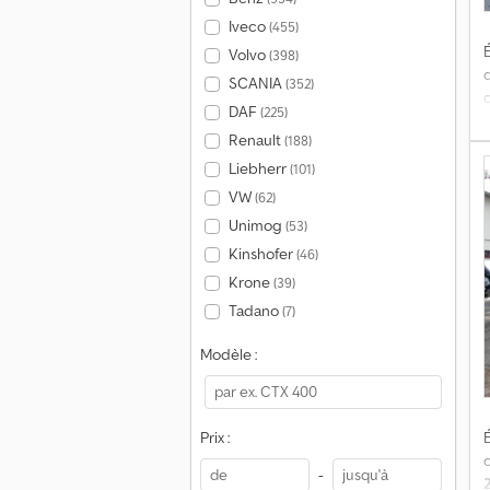
Iveco
(455)
É
Volvo
(398)
SCANIA
(352)
DAF
(225)
Renault
(188)
Liebherr
(101)
VW
(62)
Unimog
(53)
C
Kinshofer
(46)
P
-
Krone
(39)
b
Tadano
(7)
Modèle :
É
Prix :
-