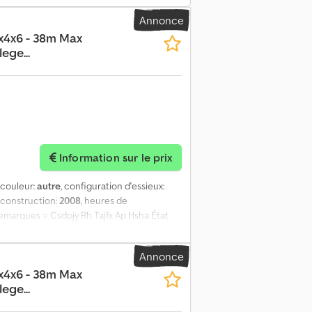
Annonce
x4x6 - 38m Max
ege...
Information sur le prix
, couleur:
autre
, configuration d'essieux:
 construction:
2008
, heures de
 Remarques = Csdpjy Rh Tajfx Ap Hsha État
niques Nombre de cylindres: 6 Commande:
40 kW (326 HP). Poids Poids à vide:
Annonce
 bras supérieur: 38 m Marquage CE: oui
x4x6 - 38m Max
technique: très bon État optique: très bon
ege...