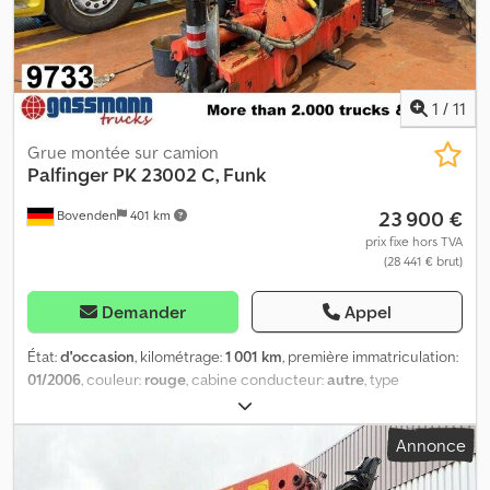
1
/
11
Grue montée sur camion
Palfinger
PK 23002 C, Funk
23 900 €
Bovenden
401 km
prix fixe hors TVA
(28 441 € brut)
Demander
Appel
État:
d'occasion
, kilométrage:
1 001 km
, première immatriculation:
01/2006
, couleur:
rouge
, cabine conducteur:
autre
, type
d'engrenage:
autre
, Année de construction:
2006
, Équipement:
grue, verrouillage centralisé
, Emplacement du véhicule :
Annonce
Bovenden, arrêt d’urgence, pliable, stabilisation à deux points
hydraulique, télécommande radio, quatre extensions