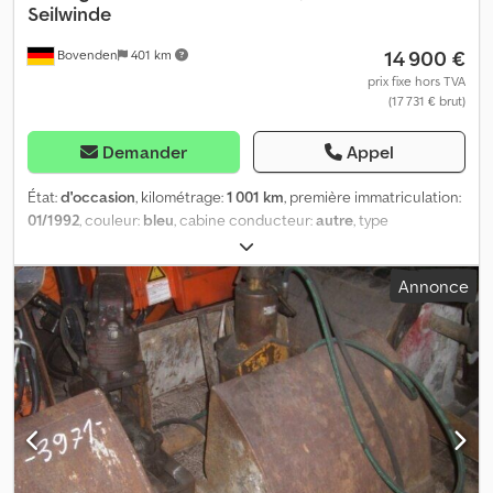
Seilwinde
14 900 €
Bovenden
401 km
prix fixe hors TVA
(17 731 € brut)
Demander
Appel
État:
d'occasion
, kilométrage:
1 001 km
, première immatriculation:
01/1992
, couleur:
bleu
, cabine conducteur:
autre
, type
d'engrenage:
autre
, Année de construction:
1992
, Équipement:
treuil à câble
, Emplacement du véhicule : Bovenden, poste de
Annonce
commande surélevé, stabilisation hydraulique à 4 points, 5
extensions hydrauliques, jib, treuil à câble. Crsdpfx Ajwrpvljlgof
Superstructure : 9,1 m – 2 670 kg, 26,7 m – 390 kg, treuil à câble
diagramme de charge : 9,1 m – 2 670 kg, 12,6 m – 1 830 kg, 16,1 m – 1
400 kg, 19,7 m – 900 kg, 23,2 m – 570 kg, 26,7 m – 390 kg !
Indications concernant les accessoires sans garantie, sous
réserve de modifications, de vente intermédiaire et d’erreurs.