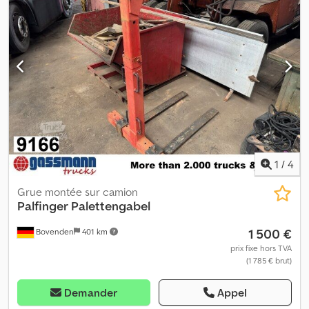
500 kg. INFORMATIONS SUR LES ACCESSOIRES SANS GARANTIE,
sous réserve de modifications, de vente intermédiaire et
d’erreurs ! Crsdemkiakjpfx Algjf
1
/
4
Grue montée sur camion
Palfinger
Palettengabel
1 500 €
Bovenden
401 km
prix fixe hors TVA
(1 785 € brut)
Demander
Appel