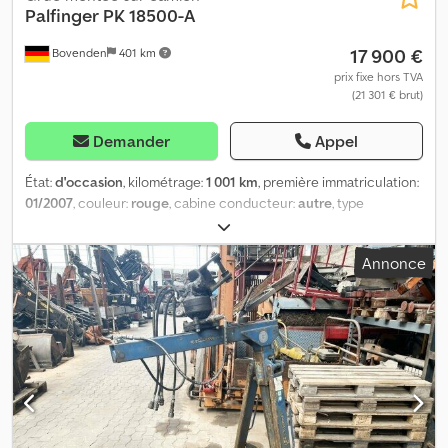
Palfinger
PK 18500-A
17 900 €
Bovenden
401 km
prix fixe hors TVA
(21 301 € brut)
Demander
Appel
État:
d'occasion
, kilométrage:
1 001 km
, première immatriculation:
01/2007
, couleur:
rouge
, cabine conducteur:
autre
, type
d'engrenage:
autre
, Année de construction:
2007
, Équipement:
grue
, Emplacement du véhicule : Bovenden, arrêt d'urgence,
Annonce
commande de grappin, pliable, stabilisation hydraulique à 2 points,
2 extensions hydrauliques. Credpfov Ucc Sox Algsf
Superstructure : Grue Palfinger PK 18500-A Diagramme de
charge : 4,5 m – 3970 kg, 6,1 m – 2860 kg, 8 m – 2170 kg ! Vidéo de
la grue : INFORMATIONS SUR LES ACCESSOIRES SANS GARANTIE,
sous réserve de modifications, de vente intermédiaire et
d’erreurs !