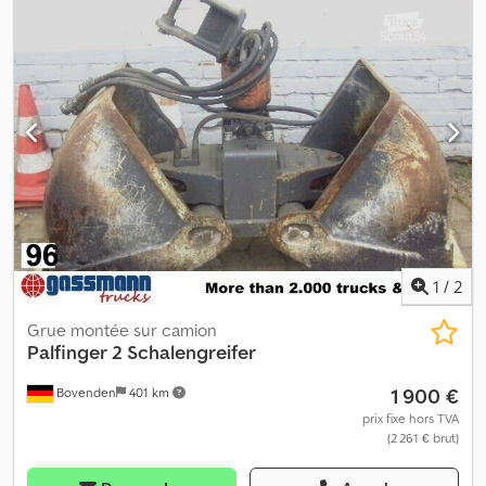
points, 2 rallonges hydrauliques Cjdjmrtt Njpfx Algorf
Superstructure : poste de commande surélevé à droite,
commande au sol à gauche et à droite, diagramme de charge : 3
m - 4 700 kg, 4,9 m - 2 260 kg, 6,7 m - 1 600 kg, 8,7 m - 1 220 kg,
l'indication en km correspond aux heures de service, site : Ronny
Schoutteet, Oudenburg/Belgique. LES INFORMATIONS SUR LES
ACCESSOIRES SONT FOURNIES SANS GARANTIE ; SOUS RÉSERVE
DE MODIFICATIONS, DE VENTE INTERMÉDIAIRE ET D'ERREURS !
1
/
2
Grue montée sur camion
Palfinger
2 Schalengreifer
1 900 €
Bovenden
401 km
prix fixe hors TVA
(2 261 € brut)