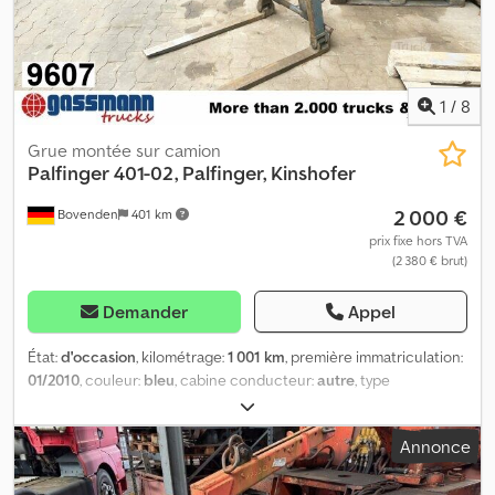
1
/
8
Grue montée sur camion
Palfinger
401-02, Palfinger, Kinshofer
2 000 €
Bovenden
401 km
prix fixe hors TVA
(2 380 € brut)
Demander
Appel
État:
d'occasion
, kilométrage:
1 001 km
, première immatriculation:
01/2010
, couleur:
bleu
, cabine conducteur:
autre
, type
d'engrenage:
autre
, Année de construction:
2010
, Emplacement
du véhicule : Bovenden, Structure : Fourche à palettes avec tête
Annonce
rotative, réglable hydrauliquement. Inclus : tête rotative et
suspension supérieure ! Poids à vide : 85 kg, capacité de charge : 1