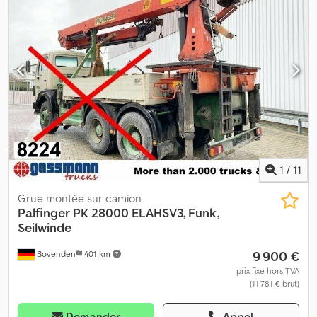
hydrauliques. Credpfx Aoi Rp T Islgsf Diagramme de charge : 4,6 m
- 4 195 kg, 6 m - 3 091 kg, 7,90 m - 2 254 kg, 10,10 m - 1 720 kg, 12,20
m - 1 398 kg ! INFORMATIONS SUR LES ACCESSOIRES SANS
GARANTIE, modifications, ventes intermédiaires et erreurs
réservées !
1
/
11
Grue montée sur camion
Palfinger
PK 28000 ELAHSV3, Funk,
Seilwinde
9 900 €
Bovenden
401 km
prix fixe hors TVA
(11 781 € brut)
Demander
Appel