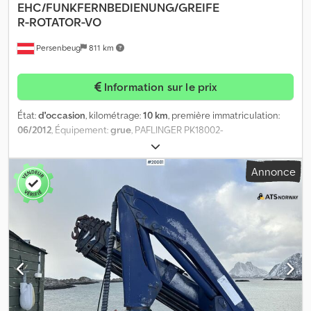
EHC/FUNKFERNBEDIENUNG/GREIFE
R-ROTATOR-VO
Persenbeug
811 km
Information sur le prix
État:
d'occasion
, kilométrage:
10 km
, première immatriculation:
06/2012
, Équipement:
grue
, PAFLINGER PK18002-
EHC/TÉLÉCOMMANDE/PREPARATION POUR BENNE-ROTATEUR *
Montage surélevé * Première main * La grue a été utilisée à 90%
Annonce
pour des travaux de levage * 4 rallonges hydrauliques * Grue
montée sur console interchangeable * Préparation pour benne
et rotateur Credpsy Eczujfx Algef * Télécommande radio Photos
= état d'origine Pour tout renseignement complémentaire,
n'hésitez pas à me contacter : Informations sans garantie, sous
réserve de modifications, de vente intermédiaire et d'erreurs.