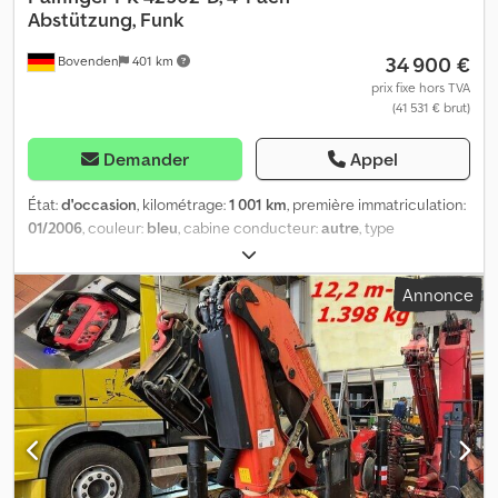
Abstützung, Funk
34 900 €
Bovenden
401 km
prix fixe hors TVA
(41 531 € brut)
Demander
Appel
État:
d'occasion
, kilométrage:
1 001 km
, première immatriculation:
01/2006
, couleur:
bleu
, cabine conducteur:
autre
, type
d'engrenage:
autre
, Année de construction:
2006
, Équipement:
grue, verrouillage centralisé
, Localisation du véhicule :
Annonce
Bovenden, grue arrière, arrêt d'urgence, commande de grappin,
repliable, stabilisateurs hydrauliques 4 points, commande radio, 5
rallonges hydrauliques. Carrosserie : grue arrière Palfinger PK
42502-D avec commande à distance et stabilisation 4 points.
Diagramme de charge : max. 13 140 kg, 4,4 m - 8 820 kg, 5,9 m - 6
430 kg, 7,8 m - 4 650 kg, 9,9 m - 3 610 kg, 12 m - 2 930 kg, 14,3 m - 2
440 kg ! INDICATIONS SUR LES ACCESSOIRES SANS GARANTIE,
sous réserve de modifications, de vente préalable et d'erreurs !
Codpfsyidffjx Algsrf