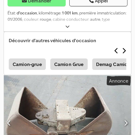
Demander
Appel
État:
d'occasion
, kilométrage:
1 001 km
, première immatriculation:
01/2006
, couleur:
rouge
, cabine conducteur:
autre
, type
d'engrenage:
autre
, Année de construction:
2006
, Emplacement
du véhicule : Bovenden. Cjdpfxji Rnpwe Algorf Type de
superstructure : bras de levage de 50 cm de largeur extérieure.
Découvrir d'autres véhicules d'occasion
INFORMATIONS SUR LES ACCESSOIRES SANS GARANTIE.
Modifications, vente intermédiaire et erreurs réservées !
s
Camion-grue
Camion Grue
Demag Camion G
Annonce