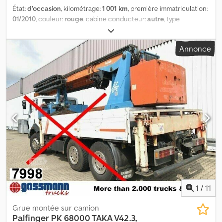
État:
d'occasion
, kilométrage:
1 001 km
, première immatriculation:
01/2010
, couleur:
rouge
, cabine conducteur:
autre
, type
d'engrenage:
autre
, Année de construction:
2010
, Équipement:
grue
, Lieu du véhicule : Bovenden, SANS tête rotative ni
Annonce
suspension supérieure ! L'année de construction exacte ne peut
pas être déterminée car la plaque signalétique n'est plus
présente ! Les informations concernant les accessoires sont
fournies sans garantie ; sous réserve de modifications, de vente
préalable et d'erreurs ! Credpfowhf Ezex Algof
1
/
11
Grue montée sur camion
Palfinger
PK 68000 TAKA V42.3,