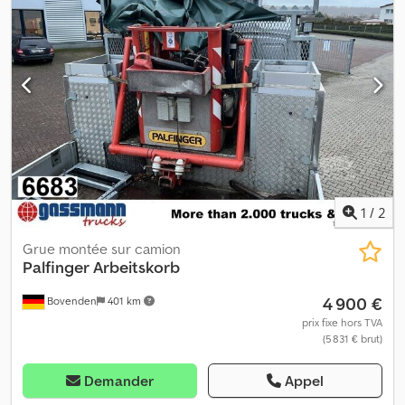
1
/
2
Grue montée sur camion
Palfinger
Arbeitskorb
4 900 €
Bovenden
401 km
prix fixe hors TVA
(5 831 € brut)
Demander
Appel