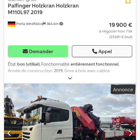
Palfinger Holzkran
Holzkran
M110L97 2019
19 900 €
Porta Westfalica
364 km
à négocier hors TVA
(23 681 € brut)
Demander
Appel
État:
bon (utilisé)
, Fonctionnalité:
entièrement fonctionnel
,
Année de construction:
2019
, Grue à bois avec cabine
hydraulique et grappin à bois Codpoyakm Hjfx Algjrf uniquement
grue, seulement grue
Annonce