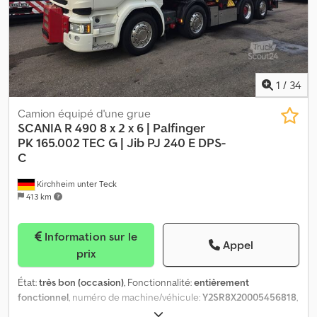
1
/
34
Camion équipé d'une grue
SCANIA R 490 8 x 2 x 6 | Palfinger
PK
165.002 TEC G | Jib PJ 240 E DPS-
C
Kirchheim unter Teck
413 km
Information sur le
Appel
prix
État:
très bon (occasion)
, Fonctionnalité:
entièrement
fonctionnel
, numéro de machine/véhicule:
Y2SR8X20005456818
,
kilométrage:
185 070 km
, puissance:
360 kW (489,46 ch)
,