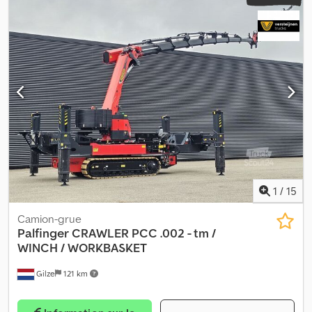
1
/
15
Camion-grue
Palfinger
CRAWLER PCC .002 - tm /
WINCH / WORKBASKET
Gilze
121 km