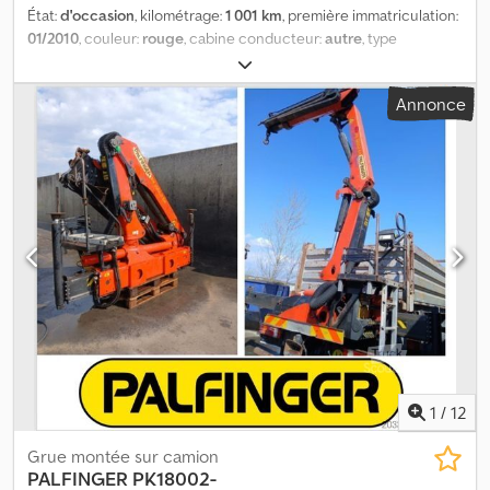
État:
d'occasion
, kilométrage:
1 001 km
, première immatriculation:
01/2010
, couleur:
rouge
, cabine conducteur:
autre
, type
d'engrenage:
autre
, Année de construction:
2010
, Lieu du
véhicule : Bovenden, arrêt d'urgence. Crjdpornt Eujfx Algef
Annonce
Superstructure : nacelle de travail avec arrêt d'urgence.
INFORMATIONS SUR LES ACCESSOIRES SANS GARANTIE, sous
réserve de modifications, de vente intermédiaire et d'erreurs !
1
/
12
Grue montée sur camion
PALFINGER
PK18002-