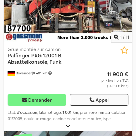
sont données sans garantie, sous réserve de modifications, de
vente entre deux dates et d’erreurs. Crsdpfozp R Alox Algef
1
/
11
Grue montée sur camion
Palfinger
PKG 12001 B,
Absattelkonsole, Funk
11 900 €
Bovenden
401 km
prix fixe hors TVA
(14 161 € brut)
Demander
Appel
État:
d'occasion
, kilométrage:
1 001 km
, première immatriculation:
01/2005
, couleur:
rouge
, cabine conducteur:
autre
, type
d'engrenage:
autre
, Année de construction:
2005
, Équipement:
grue, verrouillage centralisé
, Emplacement du véhicule :