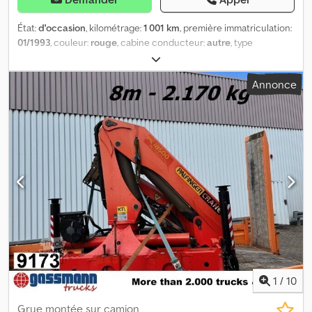
État:
d'occasion
, kilométrage:
1 001 km
, première immatriculation:
01/1993
, couleur:
rouge
, cabine conducteur:
autre
, type
d'engrenage:
autre
, Année de construction:
1993
, Équipement:
treuil à câble, verrouillage centralisé
, Emplacement du véhicule :
Annonce
Bovenden. Caractéristiques : Plate-forme élévatrice, stabilisation
hydraulique à 4 points, télécommande radio, 2 vérins
hydrauliques, 3 vérins mécaniques, treuil à câble. Superstructure :
10,7 m - 1 770 kg, 28,5 m - 280 kg, stabilisation à 4 points,
commande à distance radio, diagramme de charge du treuil : 10,7
m - 1 770 kg, 14,1 m - 1 160 kg, 17,6 m - 850 kg, 21,5 m - 700 kg, 25 m -
450 kg, 28,5 m - 280 kg ! Codji Rrqispfx Algjrf INFORMATIONS SUR
LES ACCESSOIRES SANS GARANTIE. Modifications, ventes
intermédiaires et erreurs réservées !
1
/
10
Grue montée sur camion