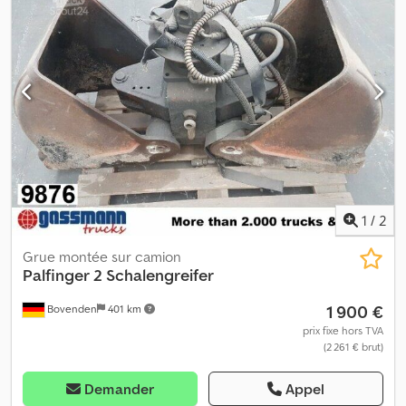
1
/
2
Grue montée sur camion
Palfinger
2 Schalengreifer
1 900 €
Bovenden
401 km
prix fixe hors TVA
(2 261 € brut)
Demander
Appel