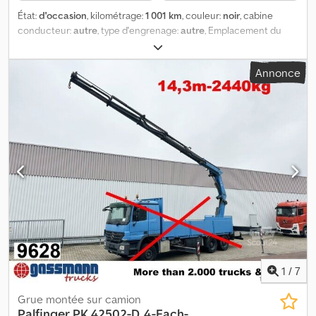
État:
d'occasion
, kilométrage:
1 001 km
, couleur:
noir
, cabine
conducteur:
autre
, type d'engrenage:
autre
, Emplacement du
véhicule : Bovenden. Credpfx Aoi Rpi Nslgsf Type de
superstructure : bras de levage de 50 cm de largeur extérieure.
Annonce
INFORMATIONS SUR LES ACCESSOIRES SANS GARANTIE.
Modifications, vente intermédiaire et erreurs réservées !
1
/
7
Grue montée sur camion
Palfinger
PK 42502-D, 4-Fach-