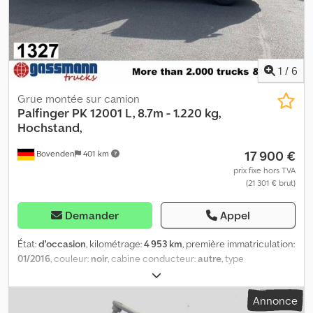
1
/
6
Grue montée sur camion
Palfinger
PK 12001 L, 8.7m - 1.220 kg,
Hochstand,
17 900 €
Bovenden
401 km
prix fixe hors TVA
(21 301 € brut)
Demander
Appel
État:
d'occasion
, kilométrage:
4 953 km
, première immatriculation:
01/2016
, couleur:
noir
, cabine conducteur:
autre
, type
d'engrenage:
autre
, Année de construction:
2016
, Localisation du
véhicule : Belgique 1, arrêt d'urgence, commande du grappin,
Annonce
poste de commande surélevé, stabilisateurs hydrauliques à 2