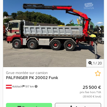
hydraulique. La grue a été révisée lors de son acquisition par le
propriétaire actuel. Prête à être livrée. Poids propre : 750 kg
Modèle : PK 14080 C grue avec pompe hydraulique = Informations
complémentaires = Crsdpfx Ajzqmh Hslgjf Utilisation : Transport
de marchandises Utilisable pour : Machines de chargement et de
déchargement Contactez ATS Norway pour plus d'informations.
1
/
20
Grue montée sur camion
PALFINGER
PK 20002 Funk
25 500 €
Koblach
517 km
prix fixe hors TVA
(30 600 € brut)