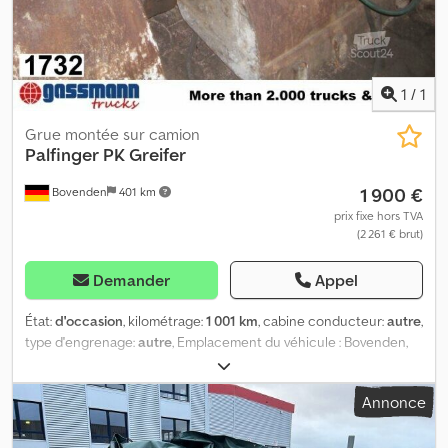
1
/
1
Grue montée sur camion
Palfinger
PK Greifer
1 900 €
Bovenden
401 km
prix fixe hors TVA
(2 261 € brut)
Demander
Appel
État:
d'occasion
, kilométrage:
1 001 km
, cabine conducteur:
autre
,
type d'engrenage:
autre
, Emplacement du véhicule : Bovenden,
Csdoi Rqgaepfx Algsrf Pince : largeur 680 mm, profondeur
440 mm, avec dents. INFORMATIONS CONCERNANT LES
Annonce
ACCESSOIRES, SANS GARANTIE. Modifications, ventes
intermédiaires et erreurs réservées !