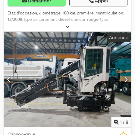
Demander
Appel
État:
d'occasion
, kilométrage:
100 km
, première immatriculation:
12/2008
, type de carburant:
diesel
, couleur:
rouge
, type
d'engrenage:
mécanique
, classe d'émission:
Euro 5
, Année de
construction:
2008
, Équipement:
climatisation, filtre à particules,
Annonce
grue
, * Palfinger PK 20002 * Télécommande * Année de
fabrication : 2008 * Bon état * Tout est en ordre * Horaires de
travail : du lundi au vendredi 07h30–12h00, 13h00–18h00, samedi
07h30–17h00. * E-mail : * Tél/WhatsApp/Viber : Alexandar Ilic
Credpfxoy Ubghj Algef * Tél/WhatsApp/Viber (anglais) : Mladen Ilic
1
/
8
Camion-grue