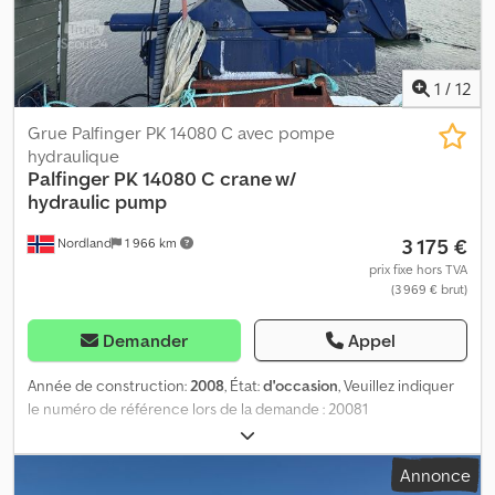
1
/
12
Grue Palfinger PK 14080 C avec pompe
hydraulique
Palfinger
PK 14080 C crane w/
hydraulic pump
3 175 €
Nordland
1 966 km
prix fixe hors TVA
(3 969 € brut)
Demander
Appel
Année de construction:
2008
, État:
d'occasion
, Veuillez indiquer
le numéro de référence lors de la demande : 20081
Spécifications : Année de fabrication : 2008 Poids : 750 kg Pompe
hydraulique Longueur : 12 mètres Prêt à être livré Description :
Annonce
Grue Palfinger PK 14080 C, année 2008, équipée d'une pompe