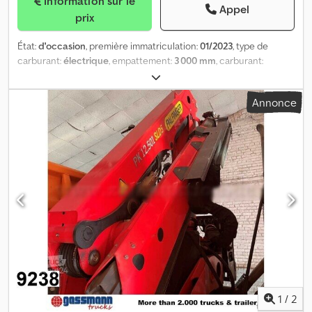
Information sur le
Appel
prix
État:
d'occasion
, première immatriculation:
01/2023
, type de
carburant:
électrique
, empattement:
3 000 mm
, carburant:
électricité
, couleur:
rouge
, longueur totale:
7 530 mm
, largeur
totale:
2 100 mm
, hauteur totale:
3 660 mm
, Année de
Annonce
construction:
2023
, Équipement:
grue
, Palfinger PCC .002 G
Année de fabrication : 2022 Première date d'utilisation : 2023
Ensemble électrique. Plate-forme de travail. Télécommande radio
Palcom P7. Capacité de levage maximale : 30 000 kg. 8 rallonges
hydrauliques. Treuil : KBW040-AA - 3500 kg. Flèche : PCJ170 E 6
rallonges hydrauliques. DPS-C Plate-forme de travail. Plate-forme
de chargement, facile à installer sur le châssis. Dimensions : 620 x
210 cm. Verrous de conteneur. Œillets d'arrimage. Trous
d'empilage. = Informations complémentaires = Codpfx Alozqz
Iuogerf Grue : Palfinger Prix : sur demande Numéro de modèle :
CRAWLER PCC .002 - tm / W = Informations sur l'entreprise =
TOUS LES PRIX SONT NETS POUR L'EXPORTATION, (Joris
Versteijnen NL-DE-GB) (Wouter Greutink NL-DE-GB-ES-IT)
(Govorim po ryccki). Nous mettons tout en œuvre pour fournir
1
/
2
des informations correctes. Néanmoins, aucun droit ne peut être