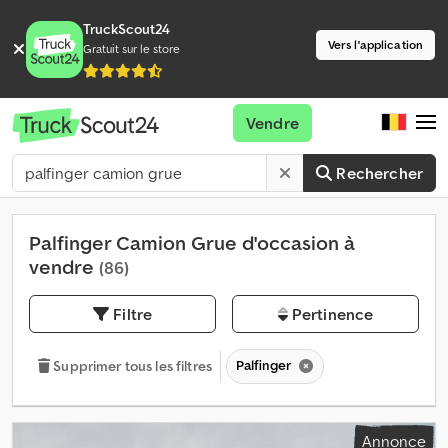
TruckScout24
Vers l'application
Gratuit sur le store
Vendre
Rechercher
Palfinger Camion Grue d'occasion à
vendre
(86)
Filtre
Pertinence
Palfinger
Supprimer tous les filtres
Annonce