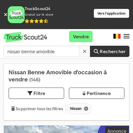
TruckScout24
Vers l'application
Gratuit sur le store
Vendre
Rechercher
Nissan Benne Amovible d'occasion à
vendre
(146)
Filtre
Pertinence
Nissan
Supprimer tous les filtres
Annonce