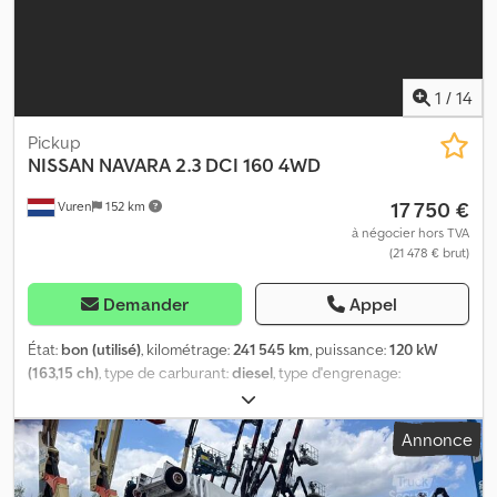
1
/
14
Pickup
NISSAN
NAVARA 2.3 DCI 160 4WD
17 750 €
Vuren
152 km
à négocier hors TVA
(21 478 € brut)
Demander
Appel
État:
bon (utilisé)
, kilométrage:
241 545 km
, puissance:
120 kW
(163,15 ch)
, type de carburant:
diesel
, type d'engrenage:
mécanique
, configuration d'essieux:
4x4
, empattement:
3 150
mm
, première immatriculation:
01/2020
, longueur de l'espace de
Annonce
chargement:
1 250 mm
, largeur de l’espace de chargement:
1 480
mm
, hauteur de l'espace de chargement:
470 mm
, classe
d'émission:
Euro 6
, couleur:
vert
, cabine conducteur:
cabine