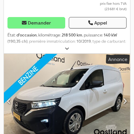
prix fixe hors TVA
(23 681 € brut)
Demander
Appel
État:
d'occasion
, kilométrage:
218 500 km
, puissance:
140 kW
(190,35 ch)
, première immatriculation:
10/2019
, type de carburant:
diesel
, poids total:
3 035 kg
, couleur:
blanc
, type d'engrenage:
automatique
, classe d'émission:
Euro 6
, nombre de sièges:
2
,
Annonce
longueur totale:
5 330 mm
, largeur totale:
1 850 mm
, hauteur
totale:
1 840 mm
, Équipement:
ABS, climatisation, programme
électronique de stabilité (ESP), système de navigation,
verrouillage centralisé
, Vous recherchez un autre modèle, une
autre motorisation, d’autres dimensions ou d’autres options ?
N’hésitez pas à nous contacter. Nous proposons des solutions de
financement et de location à des conditions avantageuses, y
compris pour les Pays-Bas, l’Autriche et les jeunes entreprises !
Intérieur : * Climatisation * Système audio avec radio et lecteur
CD * Système de navigation * Radio numérique (DAB) *
Rétroviseur intérieur à atténuation automatique * Compartiment
pour lunettes * 6 haut-parleurs * Système d’information