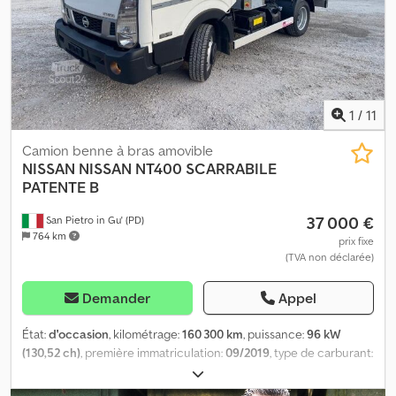
Gyrophare jaune Carrosserie à ordures : + Provence Benne
(Faun) + Type M50 Evo 2 TH LC SAD + Lève-bacs + Benne
basculante + Presse + Marchepied Véhicule communal, 1ʳᵉ main
Recevez toutes les nouvelles annonces par email – abonnez-vous
à notre NEWSLETTER ! Sous réserve d’erreurs ou de vente
préalable.
1
/
11
Camion benne à bras amovible
NISSAN
NISSAN NT400 SCARRABILE
PATENTE B
37 000 €
San Pietro in Gu' (PD)
764 km
prix fixe
(TVA non déclarée)
Demander
Appel
État:
d'occasion
, kilométrage:
160 300 km
, puissance:
96 kW
(130,52 ch)
, première immatriculation:
09/2019
, type de carburant:
diesel
, configuration d'essieux:
2 essieux
, couleur:
blanc
, type
d'engrenage:
mécanique
, classe d'émission:
Euro 6
, Année de