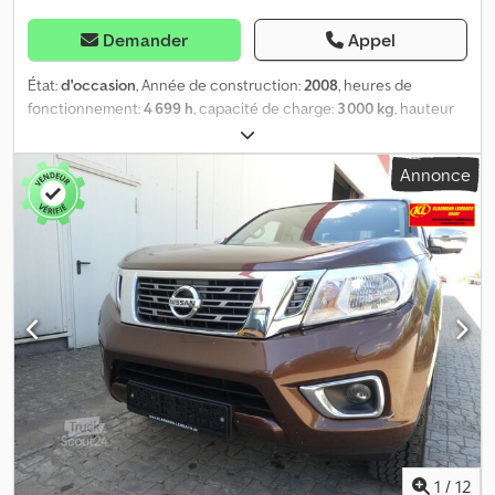
Demander
Appel
État:
d'occasion
, Année de construction:
2008
, heures de
fonctionnement:
4 699 h
, capacité de charge:
3 000 kg
, hauteur
de levage:
4 500 mm
, type de carburant:
diesel
, hauteur de
construction:
2 900 mm
, état des pneus:
60 pourcentage
, poids à
Annonce
vide:
4 730 kg
, couleur:
autre
, Équipements complémentaires :
Déplacer latéral, dispositif de réglage des fourches. Équipement
spécial : 3e distributeur, 4e distributeur, conformité STVZO,
cabine complète, certificat CE, rétroviseur intérieur, gyrophares,
essuie-glaces, pédale unique. Description : Vérifié en atelier avec
approbation UVV. Cjdpfx Asztf D Eehcerf
1
/
12