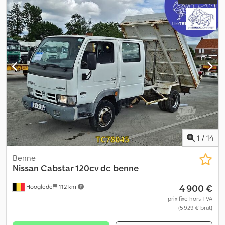
1
/
14
Benne
Nissan
Cabstar 120cv dc benne
4 900 €
Hooglede
112 km
prix fixe hors TVA
(5 929 € brut)