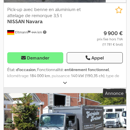
Pick-up avec benne en aluminium et
attelage de remorque 3,5 t
NISSAN
Navara
9 900 €
Eltmann
444 km
prix fixe hors TVA
(11 781 € brut)
Demander
Appel
État:
d'occasion
, Fonctionnalité:
entièrement fonctionnel
,
kilométrage:
184 000 km
, puissance:
140 kW (190,35 ch)
, type de
carburant:
diesel
, type d'engrenage:
mécanique
, configuration
d'essieux:
4x4
, poids total:
2 065 kg
, poids à vide:
2 065 kg
,
Annonce
première immatriculation:
06/2018
, prochaine inspection (TÜV):
12/2026
, classe d'émission:
Euro 6
, couleur:
brun
, suspension:
autre
, dimension des pneus:
255/60 R18
, nombre de sièges:
5
,
nombre de propriétaires précédents:
2
, Année de construction:
2018
, numéro de machine/véhicule:
VSSKCTND23U0098078
,
Équipement:
airbag, blocage de différentiel, filtre à particules,