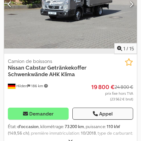
immatriculation de camion, pneus toutes saisons, système de
navigation, transmission intégrale
, Véhicule d’occasion avec
environ 185 000 km. Moteur 2,3 l, quatre cylindres, 140 kW. Pneus :
75 % d’usure restante. Attelage : capacité de 3 500 kg. Cjdpfxjzr H
T So Ahcerf Bac de chargement en aluminium.
1
/
15
Camion de boissons
Nissan
Cabstar Getränkekoffer
Schwenkwände AHK Klima
19 800 €
Hilden
186 km
24 800 €
prix fixe hors TVA
(23 562 € brut)
Demander
Appel
État:
d'occasion
, kilométrage:
73 200 km
, puissance:
110 kW
(149,56 ch)
, première immatriculation:
10/2018
, type de carburant:
diesel
, poids à vide:
2 630 kg
, poids maximal de charge:
870 kg
,