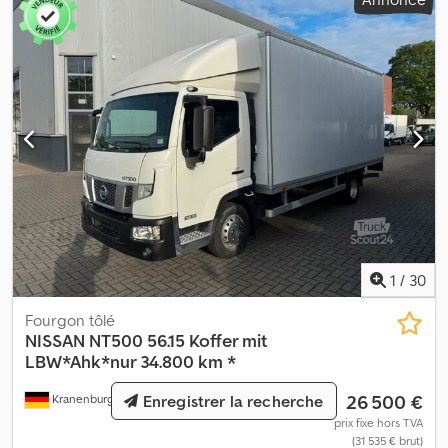
1
/
30
Fourgon tôlé
NISSAN
NT500 56.15 Koffer mit
LBW*Ahk*nur 34.800 km *
26 500 €
Enregistrer la recherche
Kranenburg
180 km
prix fixe hors TVA
(31 535 € brut)