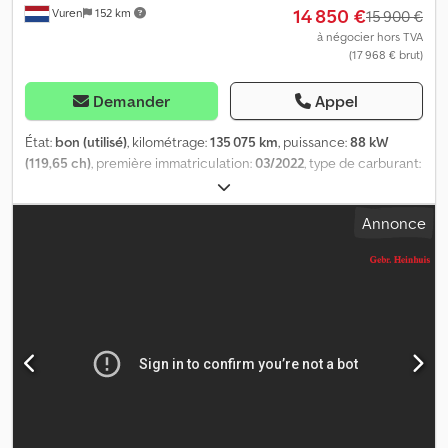
Identification Immatriculation : VBP-12-B
14 850 €
Vuren
152 km
15 900 €
à négocier hors TVA
(17 968 € brut)
Demander
Appel
État:
bon (utilisé)
, kilométrage:
135 075 km
, puissance:
88 kW
(119,65 ch)
, première immatriculation:
03/2022
, type de carburant:
diesel
, dimension des pneus:
205/65R16
, configuration d'essieux:
4x2
, empattement:
3 500 mm
, carburant:
diesel
, couleur:
blanc
,
Annonce
cabine conducteur:
cabine courte
, type d'engrenage:
mécanique
, nombre de vitesses:
6
, classe d'émission:
Euro 6
,
nombre de sièges:
3
, longueur totale:
5 400 mm
, largeur totale:
1 960 mm
, hauteur totale:
2 150 mm
, longueur de l'espace de
chargement:
2 510 mm
, largeur de l’espace de chargement:
1 660
mm
, hauteur de l'espace de chargement:
1 390 mm
, Année de
construction:
2022
, Équipement:
ABS, Bluetooth, climatisation,
contrôle de traction, régulateur de vitesse, régulation
électrique des vitres, rétroviseur électrique, verrouillage
centralisé
, = Options et accessoires supplémentaires = - Lampe
halogène - Incluant une rampe et un marchepied - Manuel -