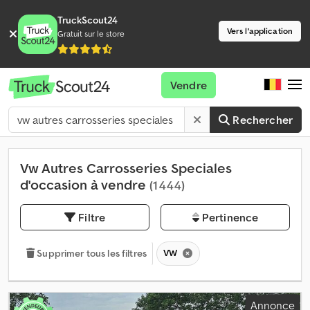
TruckScout24
Vers l'application
Gratuit sur le store
Vendre
Rechercher
Vw Autres Carrosseries Speciales
d'occasion à vendre
(1 444)
Filtre
Pertinence
VW
Supprimer tous les filtres
Annonce