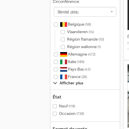
Circonférence:
m
E
Illimité
(856)
d
Belgique
(58)
Vlaanderen
(14)
É
p
Région flamande
(10)
v
Région wallonne
(1)
Allemagne
(472)
b
Italie
(189)
Pays-Bas
(43)
France
(26)
d
Afficher plus
C
État
f
r
Neuf
(118)
r
Occasion
(738)
h
t
A
Format de vente