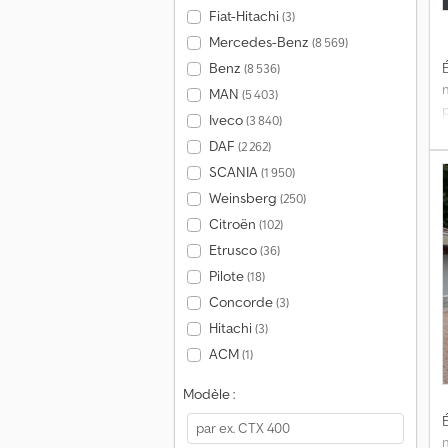
Fiat-Hitachi
(3)
Mercedes-Benz
(8 569)
É
Benz
(8 536)
MAN
(5 403)
Iveco
(3 840)
DAF
(2 262)
SCANIA
(1 950)
Weinsberg
(250)
c
Citroën
(102)
Etrusco
(36)
Pilote
(18)
Concorde
(3)
Hitachi
(3)
ACM
(1)
Modèle :
d
É
c