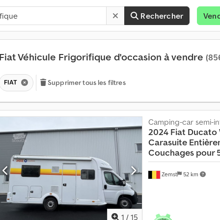
Rechercher
Ven
Fiat Véhicule Frigorifique d'occasion à vendre
(85
FIAT
Supprimer tous les filtres
Camping-car semi-in
2024 Fiat Ducato
Carasuite
Entière
Couchages pour 
Zemst
52 km
1
/
15