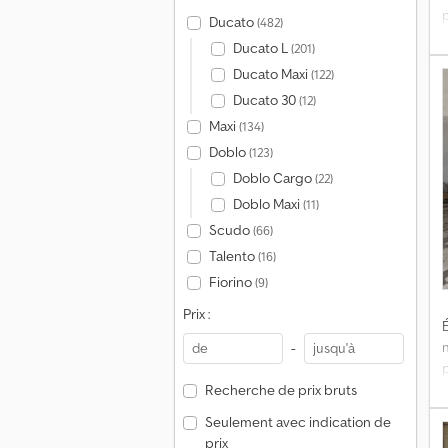
Ducato
(482)
s
Ducato L
(201)
Ducato Maxi
(122)
e
Ducato 30
(12)
v
c
l
Maxi
(134)
Doblo
(123)
p
Doblo Cargo
(22)
l
Doblo Maxi
(11)
b
P
Scudo
(66)
Talento
(16)
Fiorino
(9)
Prix :
É
-
d
t
Recherche de prix bruts
Seulement avec indication de
v
prix