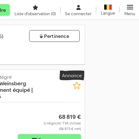
dre
Langue
Liste d'observation
(0)
Se connecter
Menu
6)
Pertinence
Annonce
tégré
 Weinsberg
ment équipé |
5
68 819 €
à négocier TVA incluse
(56 875 € net)