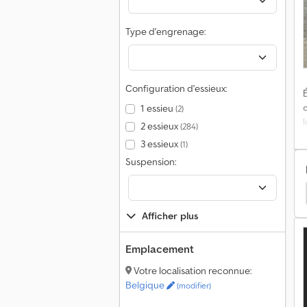
Type d'engrenage:
c
o
Configuration d'essieux:
É
1 essieu
(2)
c
2 essieux
(284)
3 essieux
(1)
Suspension:
a
tbau Caravane
Abi Caravane
Crawler Caravane
h
v
Afficher plus
g
Emplacement
a
Votre localisation reconnue:
Belgique
(modifier)