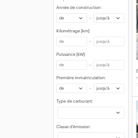
j
Année de construction :
c
v
g
-
a
Kilométrage [km]:
K
-
F
m
Puissance [kW]:
-
✔
É
Première immatriculation:
t
-
G
Type de carburant:
d
Classe d'émission:
V
a