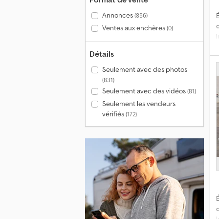
d
Annonces
(856)
É
Ventes aux enchères
(0)
d
m
Détails
s
P
Seulement avec des photos
(831)
h
D
Seulement avec des vidéos
(81)
Seulement les vendeurs
vérifiés
(172)
p
é
É
a