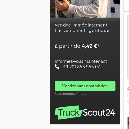

r
Vendre immédiatement
n
fiat véhicule frigorifique
h
A
à partir de
4,49 €
*
e
Informez-vous maintenant
+49 201 858 955 07
P
5
vendre sans commission
É
*par annonce / mois
l
I
n
s