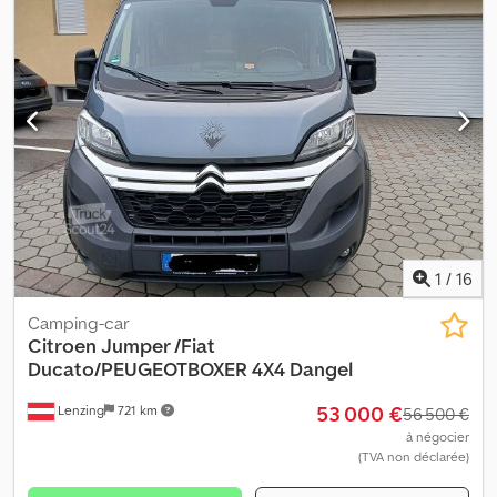
d’un an Situé à Florence Plaque d’immatriculation : GA507FL 10
000 € + TVA
1
/
16
Camping-car
Citroen Jumper /Fiat
Ducato/PEUGEOTBOXER
4X4 Dangel
53 000 €
Lenzing
721 km
56 500 €
à négocier
(TVA non déclarée)