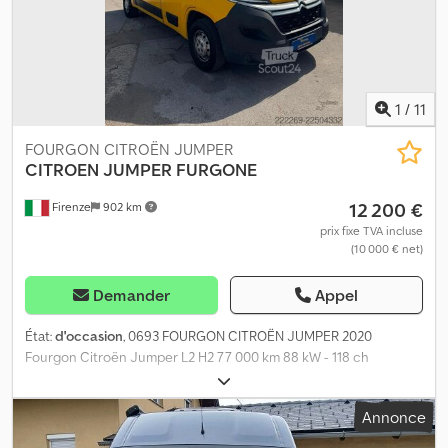
1
/
11
FOURGON CITROËN JUMPER
CITROEN JUMPER
FURGONE
12 200 €
Firenze
902 km
prix fixe TVA incluse
(10 000 € net)
Demander
Appel
État:
d'occasion
, 0693 FOURGON CITROËN JUMPER 2020
Fourgon Citroën Jumper L2 H2 77 000 km 88 kW - 118 ch
Révisions régulières Cylindrée : 2200 Dcedpszr E Rpofx Ah Esk
Diesel Euro 6 D Équipements Bluetooth Porte latérale droite 3
Annonce
places Boîte de vitesses manuelle à 6 rapports Longueur : 310 cm
Largeur : 190 cm Hauteur : 195 cm Charge utile : 1285 kg Garantie