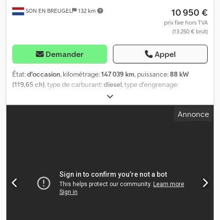
10 950 €
SON EN BREUGEL
132 km
prix fixe hors TVA
(13 250 € brut)
Demander
Appel
État:
d'occasion
, kilométrage:
147 039 km
, puissance:
88 kW
(119,65 ch)
, type de carburant:
diesel
, type d'engrenage:
mécanique
, configuration d'essieux:
4x2
, empattement:
3 450
mm
, première immatriculation:
03/2021
, capacité du réservoir de
Annonce
carburant:
90 l
, Émissions de CO₂:
225 g/km
, classe d'émission:
Euro 6
, couleur:
blanc
, nombre de sièges:
3
, nombre de
propriétaires précédents:
1
, Année de construction:
2021
,
Équipement:
ABS, attelage de remorque, capteurs de
stationnement, climatisation, direction assistée, ordinateur de
bord, porte coulissante, programme électronique de stabilité
(ESP), régulateur de vitesse, système d'antidémarrage, système
de navigation, verrouillage centralisé
, Informations générales
Nombre de portes : 5 Gamme de modèles : octobre 2019 –
août 2022 Cabine : simple Informations techniques Couple :
310 Nm Nombre de cylindres : 4 Cylindrée du moteur : 2 179 cm³