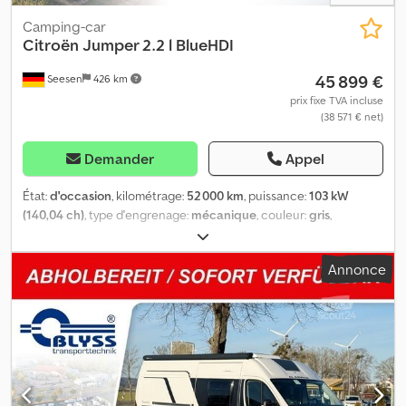
Camping-car
Citroën
Jumper 2.2 l BlueHDI
45 899 €
Seesen
426 km
prix fixe TVA incluse
(38 571 € net)
Demander
Appel
État:
d'occasion
, kilométrage:
52 000 km
, puissance:
103 kW
(140,04 ch)
, type d'engrenage:
mécanique
, couleur:
gris
,
première immatriculation:
05/2023
, poids total:
3 500 kg
,
Équipement:
a eu un accident
, Citroën Jumper 2.2 l BlueHDI
Annonce
Données techniques : * 1ère mise en circulation : 05/2023 *
Kilométrage : 52 000 km * Puissance : 103 kW * Boîte de vitesses :
manuelle Dodoxricpepfx Ah Eock * PTAC : 3 500 kg * Porte-
documents (smartphone/tablette) * Peinture métallisée Artense
Gris * Sièges en cabine conducteur * Équipement de série *
Filtre à particules * Faibles émissions selon la norme Euro 6d *
Porte coulissante côté droit compartiment de
chargement/passagers * Lit double * Couchages * Lit double fixe