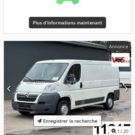
Eeck Lève-vitres électriques Rétroviseurs extérieurs électriques
Verrouillage centralisé avec télécommande Direction assistée
ABS, ESP Bluetooth USB Antidémarrage électronique Ordinateur
Plus d'informations maintenant
de bord Siège conducteur confort Norme Euro 6, vignette verte
Contrôle technique (TÜV/AU) neuf PTAC 3 500 kg Charge utile
env. 1 450 kg Nous disposons en permanence d'environ 30
utilitaires : fourgons, caisses, bennes. Appelez-nous ou venez
Annonce
directement sur place ! Bien entendu, vous pouvez faire examiner
le véhicule sur notre pont élévateur par votre propre mécanicien
ou par notre chef d'atelier. Nous pouvons organiser pour vous
l'obtention des plaques d'exportation pour le transport du
véhicule. Financement ou leasing attractif jusqu'à 60 mois,
réponse sous 60 minutes. Nous reprenons volontiers votre
véhicule en reprise. Garantie possible de 12 à 24 mois. Sous
réserve d'erreurs et de vente intermédiaire. Nous sommes
joignables en continu du lundi au samedi de 9h00 à 20h00, le
dimanche sur rendez-vous préalable.
Enregistrer la recherche
1
/
20