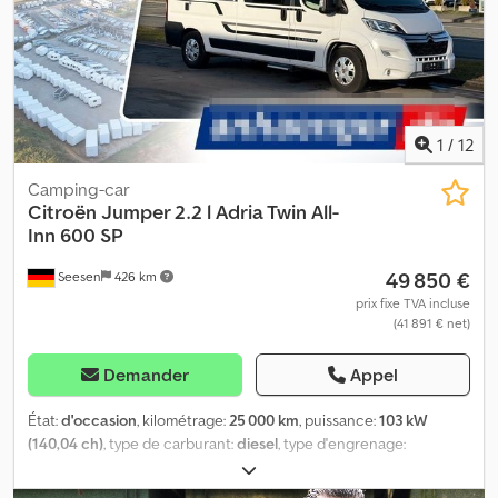
à l’arrière ÉQUIPEMENT ESPACE HABITABLE * Fenêtres espace de
vie : 4 * Lanterneau de toit avec store occultant : 2 * Couchages :
2 * Lit arrière (env. mm) : 1 960 x 1 200 / 1 410 * Lit transversal côté
porte coulissante (env. mm, SA) : 1 800 x 500 Véhicule réparé suite
à dommages
1
/
12
Camping-car
Citroën
Jumper 2.2 l Adria Twin All-
Inn 600 SP
49 850 €
Seesen
426 km
prix fixe TVA incluse
(41 891 € net)
Demander
Appel
État:
d'occasion
, kilométrage:
25 000 km
, puissance:
103 kW
(140,04 ch)
, type de carburant:
diesel
, type d'engrenage:
mécanique
, première immatriculation:
04/2025
, configuration
d'essieux:
2 essieux
, poids total:
3 500 kg
, Année de construction: