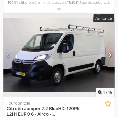
(164,51 ch)
, première immatriculation:
11/2021
, type de carburant:
diesel
, carburant:
diesel
, couleur:
autre
, type d'engrenage:
mécanique
, classe d'émission:
Euro 6
, Année de construction:
Annonce
2021
, Poids à vide : 2 655 kg Dsdpfx Aszra U Aeh Eeck Charge utile :
645 kg Poids total autorisé en charge (PTAC) : 3 300 kg État :
aucun dommage
1
/
15
Fourgon tôlé
Citroën
Jumper 2.2 BlueHDi 120PK
L2H1 EURO 6 - Airco - ...