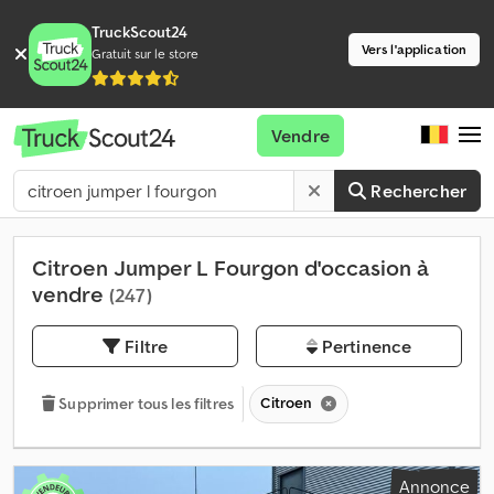
TruckScout24
Vers l'application
Gratuit sur le store
Vendre
Rechercher
Citroen Jumper L Fourgon d'occasion à
vendre
(247)
Filtre
Pertinence
Citroen
Supprimer tous les filtres
Annonce