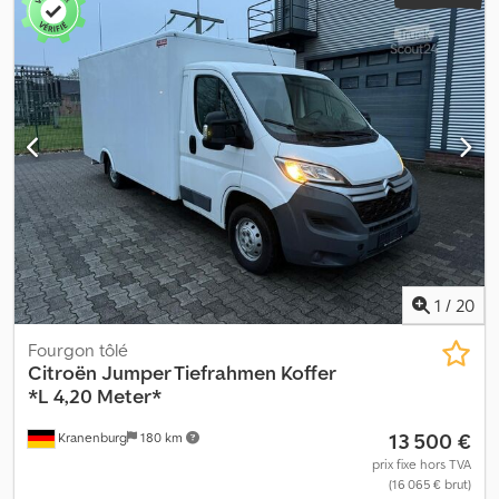
1
/
20
Fourgon tôlé
Citroën
Jumper Tiefrahmen Koffer
*L 4,20 Meter*
13 500 €
Kranenburg
180 km
prix fixe hors TVA
(16 065 € brut)