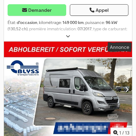
Demander
Appel
État:
d'occasion
, kilométrage:
149 000 km
, puissance:
96 kW
(130,52 ch)
, première immatriculation:
07/2017
, type de carburant:
diesel
, poids total:
3 500 kg
, couleur:
blanc
, type d'engrenage:
mécanique
, classe d'émission:
Euro 6
, nombre de sièges:
2
,
Annonce
longueur de l'espace de chargement:
4 200 mm
, largeur de
l’espace de chargement:
2 160 mm
, hauteur de l'espace de
chargement:
1 990 mm
, Équipement:
filtre à particules,
verrouillage centralisé
, * Direction assistée * Cloison de
séparation * Verrouillage centralisé Aide au stationnement :
caméra * vitres électriques Dsdpfjzlpxwsx Ah Ejck * 2 places *
hayon arrière * radio Dimensions intérieures de l'espace de
chargement : L 4,20 l 2,16 H 1,99 mètre Charge utile : 1030 kg Le
véhicule est en bon état ! Pas de TÜV
1
/
13