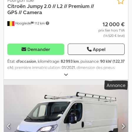
Citroën
Jumpy 2.0 // L2 // Premium //
GPS // Camera
12 000 €
Hooglede
112 km
prix fixe hors TVA
(14 520 € brut)
Demander
Appel
État:
d'occasion
, kilométrage:
82 993 km
, puissance:
90 kW (122,37
ch)
, première immatriculation:
01/2021
, dimension des pneus:
215/60R17C
, configuration d'essieux:
4x2
, couleur:
autre
, type
d'engrenage:
mécanique
, classe d'émission:
Euro 6
, suspension:
Annonce
acier
, Année de construction:
2021
, Équipement:
ABS, régulateur
de vitesse, régulation électrique des vitres, rétroviseur
électrique, verrouillage centralisé
, = Options et accessoires
supplémentaires = Cedpfszrb Evsx Ab Ujha - Limiteur de vitesse -
Caméra de recul - Contrôle de stabilité - Courant alternatif =
Remarques = URL Car-Pass : Car-Pass ID : 03737276-d08f-44a3-
93a2-3a5334108add = Informations complémentaires =
Dimensions des pneus : 215/60R17C Freins : Freins à disque