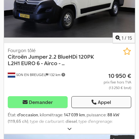
Suspension : Suspension à ressorts à lames Essieu avant :
Directionnel ; profondeur des sculptures des pneus à gauche : 3
mm ; profondeur des sculptures des pneus à droite : 3 mm Essieu
arrière : profondeur des sculptures des pneus à gauche : 8 mm ;
profondeur des sculptures des pneus à droite : 7 mm Dégâts :
aucun
1
/
15
Fourgon tôlé
Citroën
Jumper 2.2 BlueHDi 120PK
L2H1 EURO 6 - Airco - ...
10 950 €
SON EN BREUGEL
132 km
prix fixe hors TVA
(13 250 € brut)
Demander
Appel
État:
d'occasion
, kilométrage:
147 039 km
, puissance:
88 kW
(119,65 ch)
, type de carburant:
diesel
, type d'engrenage:
mécanique
, configuration d'essieux:
4x2
, empattement:
3 450
mm
, première immatriculation:
03/2021
, capacité du réservoir de