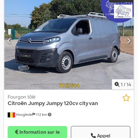
1
/
14
Fourgon tôlé
Citroën
Jumpy Jumpy 120cv city van
Hooglede
112 km
Information sur le
Appel