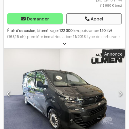
prix fixe hors TVA
(18 980 € brut)
Demander
Appel
État:
d'occasion
, kilométrage:
122 000 km
, puissance:
120 kW
(163,15 ch)
, première immatriculation:
11/2018
, type de carburant:
diesel
, poids total:
3 500 kg
, couleur:
blanc
, type d'engrenage:
mécanique
, classe d'émission:
Euro 6
, nombre de sièges:
3
,
Annonce
volume de l'espace de chargement:
20 m³
, longueur de l'espace
de chargement:
4 200 mm
, largeur de l’espace de chargement:
2 100 mm
, hauteur de l'espace de chargement:
2 200 mm
,
Équipement:
ABS, climatisation, filtre à particules, programme
électronique de stabilité (ESP), système de navigation,
verrouillage centralisé
, Portable : WhatsApp) Bureau : E-mail :
Chedjykgdvjpfx Ab Uja Emplacement du véhicule : Geistenbecker
Str. 125, 41199 Mönchengladbach Citroën Jumper caisse L4 avec
portes arrière 160 ch 2.0L BlueHDI Véhicule bien entretenu, 1ère
main Sans accident Climatisation Régulateur de vitesse Système
de navigation Carnet d’entretien à jour Boîte de vitesses 6
rapports 3 places assises Radio Vitres électriques Rétroviseurs
électriques Verrouillage centralisé + télécommande Direction