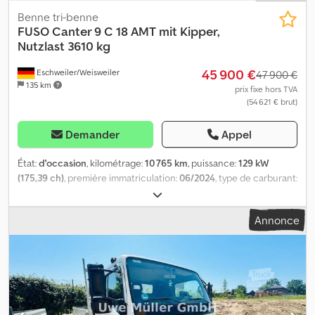
Benne tri-benne
FUSO
Canter 9 C 18 AMT mit Kipper,
Nutzlast 3610 kg
45 900 €
Eschweiler/Weisweiler
47 900 €
135 km
prix fixe hors TVA
(54 621 € brut)
Demander
Appel
État:
d'occasion
, kilométrage:
10 765 km
, puissance:
129 kW
(175,39 ch)
, première immatriculation:
06/2024
, type de carburant:
diesel
, poids total:
7 490 kg
, couleur:
blanc
, type d'engrenage:
semi-automatique
, longueur de l'espace de chargement:
4 450
Annonce
mm
, largeur de l’espace de chargement:
2 300 mm
, hauteur de
l'espace de chargement:
400 mm
, Équipement:
ABS,
climatisation, filtre à particules, programme électronique de
stabilité (ESP), verrouillage centralisé
, * Première
immatriculation : 06/2024 * Kilométrage : 10 765 km Djdpfxszdxz Eo
Afasck * BENNE ScHUTZ, à trois côtés, basculante hydraulique *
Fabrication : acier * Le véhicule peut être utilisé en version 8,5