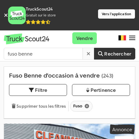
TruckScout24
Vers l'application
Gratuit sur le store
Vendre
Rechercher
Fuso Benne d'occasion à vendre
(243)
Filtre
Pertinence
Fuso
Supprimer tous les filtres
Annonce