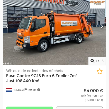
1
/
15
Véhicule de collecte des déchets
Fuso
Canter 9C18 Euro 6 Zoeller 7m³
Just 108.440 Km!
54 000 €
ANDELST
179 km
prix fixe hors TVA
(65 340 € brut)