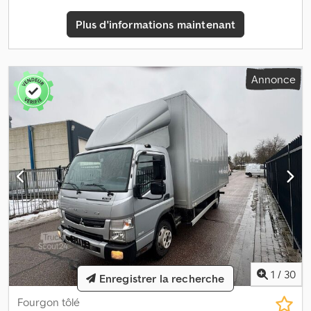
l’allemand, le russe et d’autres langues :
Plus d'informations maintenant
Annonce
1
/
30
Enregistrer la recherche
Fourgon tôlé