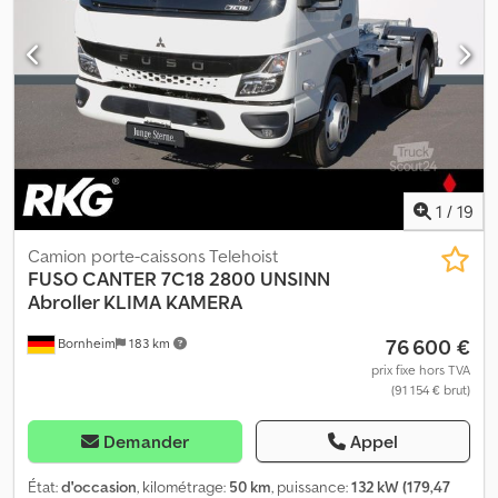
chauffants, radio, sièges chauffants, pare-brise chauffant, volant
chauffant, 3 places, boîte automatique, climatisation, pare-soleil,
caméra de recul Dsdpfx Afeztibueajck * Carrosserie SCATTALONI
* Dimensions des pneus : 205/75R17,5 ----Notre adresse
électronique : Notre service pour vous : - Obtention de plaques
d’immatriculation temporaires ou de plaques douanières -
Transport / livraison dans toute l’UE - Dédouanement des
véhicules à destination de pays tiers WhatsApp pour l’anglais,
l’allemand, le russe et d’autres langues :
1
/
19
Camion porte-caissons Telehoist
FUSO
CANTER 7C18 2800 UNSINN
Abroller KLIMA KAMERA
76 600 €
Bornheim
183 km
prix fixe hors TVA
(91 154 € brut)
Demander
Appel
État:
d'occasion
, kilométrage:
50 km
, puissance:
132 kW (179,47