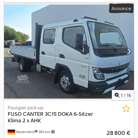
type d'engrenage:
semi-automatique
, longueur de l'espace de
Annonce
chargement:
4 450 mm
, largeur de l’espace de chargement:
2 300
mm
, hauteur de l'espace de chargement:
400 mm
, Équipement:
ABS, climatisation, filtre à particules, programme électronique
de stabilité (ESP)
, * Première immatriculation : 06/2024, *
Kilométrage : 10 765 km, * Benne basculante sur trois côtés,
actionnée hydrauliquement, * Dimensions approximatives :
4 450 x 2 300 x 400 mm, * Poids total : 8 550 kg, charge utile :
4 670 kg, * Le véhicule peut également être allégé à un poids
total de 7 490 kg, * Climatisation automatique, * Attelage, type à
rotule, * Charge remorquable : 3 500 kg, * Blocage du différentiel
sur l’essieu arrière, * 3 places, * Contrôle technique récent, *
Garantie jusqu’au 06/2027 ou 100 000 km, Dedpfxjzdxzre Afasck *
Sous réserve d’erreurs et de vente intermédiaire ! * Pour toute
question complémentaire, n’hésitez pas à contacter M. Willi
1
/
16
Schmidt, qui se tient à votre disposition.
Fourgon pick-up
FUSO
CANTER 3C15 DOKA 6-Sitzer
Klima 2 x AHK
28 800 €
Neuenstein
394 km