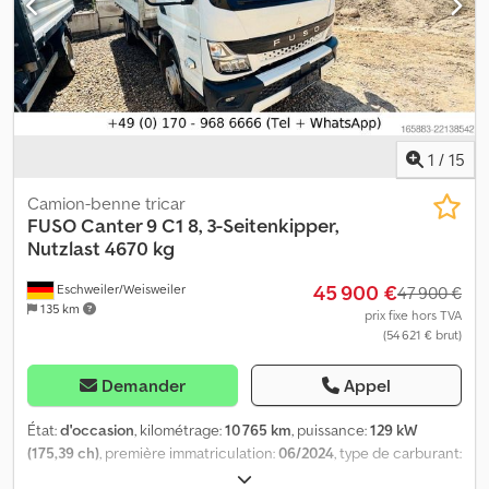
tonnes ou 7,49 tonnes (charge utile de 4 670 ou 3 610 kg) *
Blocage du différentiel sur l'essieu arrière * 3 places assises *
Climatisation automatique * Attelage de remorque à boule, poids
de remorquage : 3 500 kg * Contrôle technique récent *
Garantie jusqu'au 06/2027 ou 100 000 km * Sous réserve
d'erreurs et de vente entre-temps * Pour toute question
complémentaire, n'hésitez pas à contacter M. Schmidt à tout
1
/
15
moment !
Camion-benne tricar
FUSO
Canter 9 C1 8, 3-Seitenkipper,
Nutzlast 4670 kg
45 900 €
Eschweiler/Weisweiler
47 900 €
135 km
prix fixe hors TVA
(54 621 € brut)
Demander
Appel
État:
d'occasion
, kilométrage:
10 765 km
, puissance:
129 kW
(175,39 ch)
, première immatriculation:
06/2024
, type de carburant:
diesel
, poids total:
8 550 kg
, configuration d'essieux:
2 essieux
,