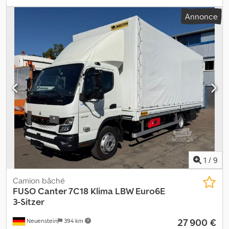
02/2027
, couleur:
bleu
, type d'engrenage:
automatique
, nombre
Annonce
de sièges:
3
, volume de l'espace de chargement:
3 m³
, longueur
de l'espace de chargement:
4 250 mm
, largeur de l’espace de
chargement:
2 230 mm
, hauteur de l'espace de chargement:
400
mm
, Équipement:
climatisation
, * 20026 – Identifiant pour les
demandes par téléphone * Électrique * Airbag, rétroviseurs
chauffants, radio, sièges chauffants, pare-brise chauffant, volant
chauffant, 3 places, boîte automatique, climatisation, pare-soleil,
caméra de recul Dodeztic Sspfx Afaock * Carrosserie
SCATTALONI * Dimensions des pneus : 205/75R17,5 ----Notre
adresse e-mail : Nos services pour vous : - Obtention de
plaques d’immatriculation temporaires ou douanières -
Transport / livraison dans toute l’UE - Dédouanement des
véhicules vers des pays tiers Whatsapp pour l’anglais, l’allemand, le
russe et d’autres langues :
1
/
9
Camion bâché
FUSO
Canter 7C18 Klima LBW Euro6E
3-Sitzer
27 900 €
Neuenstein
394 km