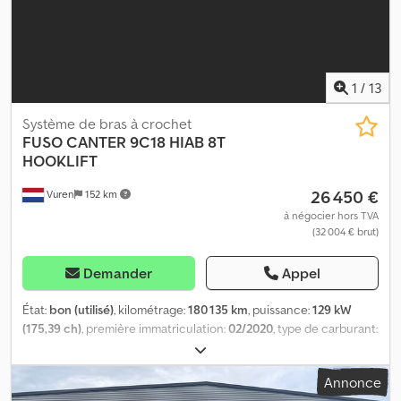
923-N = Options et accessoires supplémentaires = - Airbag -
Indicateur de température extérieure Dcjdpfx Afjzfildjajk - Siège
passager - Tachygraphe - Siège à suspension - Vitres teintées -
Accoudoir central avant - Radio - Caméra de recul - Boîte à outils
1
/
13
Système de bras à crochet
FUSO
CANTER 9C18 HIAB 8T
HOOKLIFT
26 450 €
Vuren
152 km
à négocier hors TVA
(32 004 € brut)
Demander
Appel
État:
bon (utilisé)
, kilométrage:
180 135 km
, puissance:
129 kW
(175,39 ch)
, première immatriculation:
02/2020
, type de carburant:
diesel
, dimension des pneus:
205/75R17,5
, configuration
d'essieux:
4x2
, empattement:
3 860 mm
, carburant:
diesel
, couleur:
Annonce
autre
, cabine conducteur:
cabine courte
, type d'engrenage: