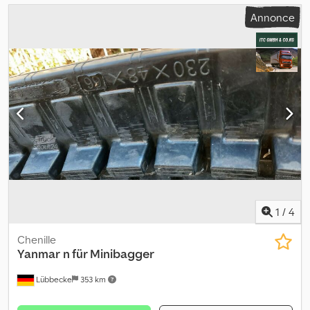
Annonce
1
/
4
Chenille
Yanmar
n für Minibagger
Lübbecke
353 km