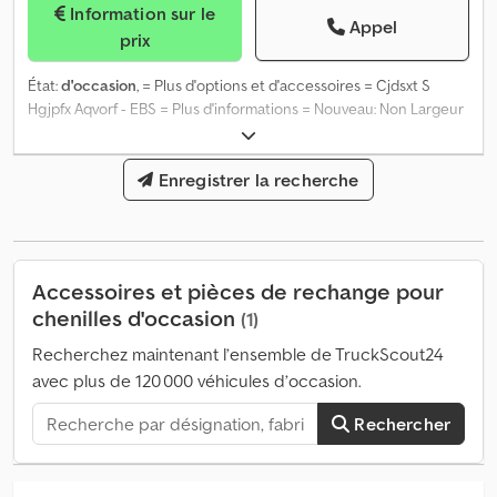
Information sur le
Appel
prix
État:
d'occasion
, = Plus d'options et d'accessoires = Cjdsxt S
Hgjpfx Aqvorf - EBS = Plus d'informations = Nouveau: Non Largeur
de la chenille: 23 cm Prix de vente: € 1.300, US$ 1.514 TVA/marge:
TVA déductible
Enregistrer la recherche
Accessoires et pièces de rechange pour
chenilles d'occasion
(1)
Recherchez maintenant l’ensemble de TruckScout24
avec plus de 120 000 véhicules d’occasion.
Rechercher