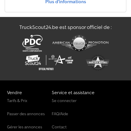
Plus d’informations
Pelleteuse À Chenilles
Pièces De Rechange
TruckScout24.be est sponsor officiel de :
Véhicule De Chargement
Véhicule À Chenilles
Vendre
Service et assistance
Tarifs & Prix
Se connecter
Passer des annonces
FAQ/Aide
Gérer les annonces
Contact