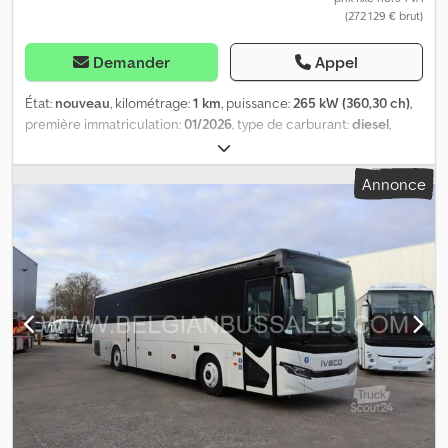
(272 129 € brut)
Demander
Appel
État:
nouveau
, kilométrage:
1 km
, puissance:
265 kW (360,30 ch)
,
première immatriculation:
01/2026
, type de carburant:
diesel
,
nombre de sièges:
45
, type d'engrenage:
automatique
, classe
d'émission:
Euro 6
, couleur:
autre
, freins:
retardeur
, longueur
Annonce
totale:
10 700 mm
, hauteur totale:
3 460 mm
, Année de
construction:
2026
, Équipement:
ABS, climatisation, régulateur
de vitesse
, = Options et accessoires supplémentaires = Autres -
Réfrigérateur à l’avant - Webasto Autres - Climatisation =
Informations complémentaires = Dcedpfjy Uylvox Akvsk
Dommages : aucun = Informations sur l’entreprise = Nous sommes
une entreprise internationale basée en Belgique, dans la région
de Bruxelles (+/- 20 km). Belgian Bus Sales est votre partenaire
idéal pour l’achat et la vente de bus d’occasion et dispose d’un
vaste parc qui sert d’espace d’exposition. Nous avons toujours en
stock de nombreux bus de toutes marques, capacités, modèles
et dans toutes les gammes de prix. Nous pouvons vous aider à
trouver le bus touristique, scolaire ou de ligne idéal, adapté à vos