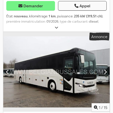
Demander
Appel
État:
nouveau
, kilométrage:
1 km
, puissance:
235 kW (319,51 ch)
,
première immatriculation:
01/2026
, type de carburant:
diesel
,
nombre de sièges:
62
, type d'engrenage:
automatique
, classe
d'émission:
Euro 6
, couleur:
autre
, freins:
retardeur
, longueur
Annonce
totale:
12 960 mm
, hauteur totale:
3 460 mm
, Année de
construction:
2026
, Équipement:
ABS, climatisation, régulateur
de vitesse
, = Autres options et accessoires = Divers - Webasto
Divers - Climatisation = Informations complémentaires = Sinistres :
aucun = Informations sur l'entreprise = Nous sommes une
entreprise internationale basée en Belgique, dans la région de
Bruxelles (+/- 20 km). Belgian Bus Sales est votre partenaire idéal
pour l'achat et la vente de bus d'occasion et dispose d'un vaste
parking servant d'espace d'exposition. Nous avons toujours un
grand nombre de bus de toutes marques, de toutes capacités, de
tous modèles et dans toutes les gammes de prix en stock. Nous
pouvons vous aider à trouver le bus touristique, scolaire ou de
ligne idéal, adapté à vos besoins ou à votre budget. Toutes les
informations sont données sans garantie. Erreurs, ventes
1
/
15
intermédiaires et fautes de frappe réservées. Horaires