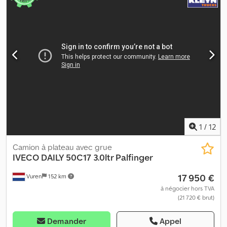
1
/
12
Camion à plateau avec grue
IVECO
DAILY 50C17 3.0ltr Palfinger
17 950 €
Vuren
152 km
à négocier hors TVA
(21 720 € brut)
Demander
Appel