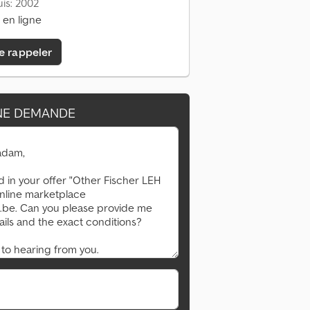
is: 2002
 en ligne
e rappeler
Demander plus d'images
NE DEMANDE