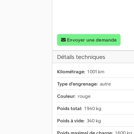
Envoyer une demande
Détails techniques
Kilométrage:
1 001 km
Type d'engrenage:
autre
Couleur:
rouge
Poids total:
1 940 kg
Poids à vide:
340 kg
Poids maximal de charge:
1 600 kg