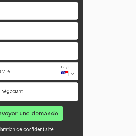
Pays
ville
n négociant
nvoyer une demande
aration de confidentialité