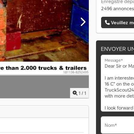
Enregistré depu
2 496 annonces
Veuillez m
ENVOYER U
Message*
1
/
1
Nom*