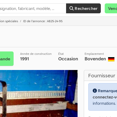
Rechercher
Ven
ion spéciales
ID de l'annonce : A825-24-95
Année de construction
État
Emplacement
1991
Occasion
Bovenden
mande
Fournisseur
Remarque
connectez-v
informations.