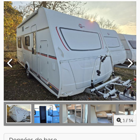
1
/
14
Données de base