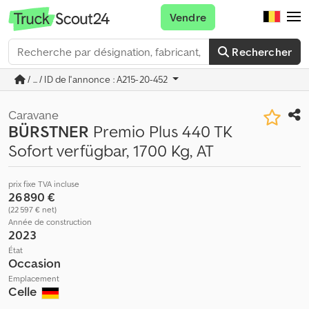
Vendre
Rechercher
/ ... / ID de l'annonce : A215-20-452
Caravane
BÜRSTNER
Premio Plus 440 TK
Sofort verfügbar, 1700 Kg, AT
prix fixe TVA incluse
26 890 €
(22 597 € net)
Année de construction
2023
État
Occasion
Emplacement
Celle