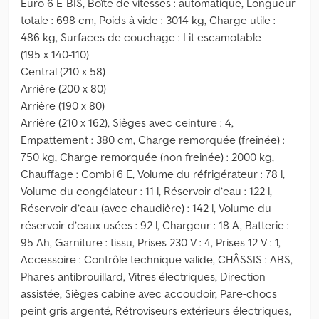
Euro 6 E-BIS, Boîte de vitesses : automatique, Longueur
totale : 698 cm, Poids à vide : 3014 kg, Charge utile :
486 kg, Surfaces de couchage : Lit escamotable
(195 x 140-110)
Central (210 x 58)
Arrière (200 x 80)
Arrière (190 x 80)
Arrière (210 x 162), Sièges avec ceinture : 4,
Empattement : 380 cm, Charge remorquée (freinée) :
750 kg, Charge remorquée (non freinée) : 2000 kg,
Chauffage : Combi 6 E, Volume du réfrigérateur : 78 l,
Volume du congélateur : 11 l, Réservoir d’eau : 122 l,
Réservoir d’eau (avec chaudière) : 142 l, Volume du
réservoir d’eaux usées : 92 l, Chargeur : 18 A, Batterie :
95 Ah, Garniture : tissu, Prises 230 V : 4, Prises 12 V : 1,
Accessoire : Contrôle technique valide, CHÂSSIS : ABS,
Phares antibrouillard, Vitres électriques, Direction
assistée, Sièges cabine avec accoudoir, Pare-chocs
peint gris argenté, Rétroviseurs extérieurs électriques,