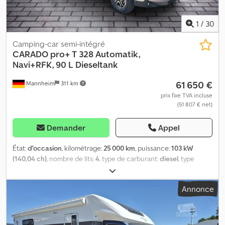
1
/
30
Camping-car semi-intégré
CARADO
pro+ T 328 Automatik,
Navi+RFK, 90 L Dieseltank
61 650 €
Mannheim
311 km
prix fixe TVA incluse
(51 807 € net)
Demander
Appel
État:
d'occasion
, kilométrage:
25 000 km
, puissance:
103 kW
(140,04 ch)
, nombre de lits:
4
, type de carburant:
diesel
, type
d'engrenage:
automatique
, couleur:
blanc
, première
immatriculation:
04/2026
, prochaine inspection (TÜV):
04/2027
,
Annonce
longueur totale:
6 980 mm
, largeur totale:
2 320 mm
, hauteur
totale:
2 900 mm
, configuration d'essieux:
2 essieux
, classe
d'émission:
Euro 6
, poids total:
3 500 kg
, Année de construction:
2026
, Équipement:
ABS, climatisation, filtre à particules,