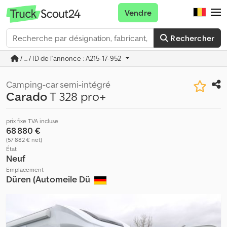
Vendre
Rechercher
/ ... / ID de l'annonce : A215-17-952
Camping-car semi-intégré
Carado
T 328 pro+
prix fixe TVA incluse
68 880 €
(57 882 € net)
État
Neuf
Emplacement
Düren (Automeile Dü