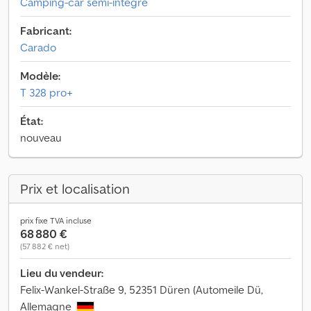
Camping-car semi-intégré
Fabricant:
Carado
Modèle:
T 328 pro+
État:
nouveau
Prix et localisation
prix fixe TVA incluse
68 880 €
(57 882 € net)
Lieu du vendeur:
Felix-Wankel-Straße 9, 52351 Düren (Automeile Dü,
Allemagne